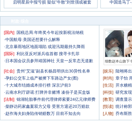
启明星辰中报亏损 疑似"牛散"刘世强或被套
中国造马丁
时政
·综合
[
国内
]
国税总局:年终奖今年起按新税法纳税
·
中国航母:美国还想要什么解释
·
北京暴雨地区地面塌陷
或迎汛期最持久降雨
[
国际
]
利比亚反对派兵临首都 搜寻卡扎菲
·
日本国会议员参拜靖国神社
天皇一反常态无道歉
细数赵本山旗下
[
社会
]
贵州“艾滋”副县长杨昌明供出30异性名单
[
娱乐
]
陆翊将出
·
孕妇公交车上临产被撵下车路边产女(图)
[
时尚
]
章子怡 
·
十大城市结婚成本排行榜 深京沪前3
[
生活
]
开水糖精
·
云南水利厅辟谣:打牌并非赌博 凑份子是买盒饭
[
科技
]
研究发现
[
法制
]
锦湖轮胎事件前代理律师索要24亿元律师费
[
教育
]
调查显示
·
柴静访药家鑫案双方父母 受害方退还20万赔款
[
悦读
]
统计称郭
·
赵作海夫妇身陷传销赔数万 目前不知去向
[
人物
]
乔布斯胜