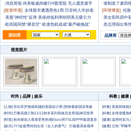
·
消息简报:传美银减持建行H股受阻 无人愿意接手
·
谁制造了麦田怪
[
投资环境
]
全球股市遭遇黑色1周 巴菲特入市抄底
[
环球博览
]
伦敦
·
美股"神经性"反弹
美保持低利率削弱美元吸引力
·
美女彩民四中彩
·
欧四国同禁"裸卖空"
欧债危机或成"最严峻挑战"
·
意总理拟出售性
国别库
品牌库
视觉图片
时尚
|
品牌
|
娱乐
科教
|
健康
[
人物
]
菲比菲罗独领风骚的英国设计师
|郭静最新国语单曲
[
科教
]
美面部移植
[
时尚
]
巴黎高级订制11/12秋冬系列风格历史再现
|神话世界
[
科教
]
全球变暖致
[
时装
]
柏帛丽加入香港零售热潮
|Gucci和YSL助PPR集团复苏
[
健康
]
滥用何首乌
[
娱乐
]
JYJ金俊秀特别出演《女人的香气》 打破最高收视率
[
健康
]
立秋:"早睡