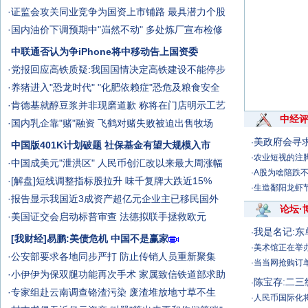
·
证监会攻关同业竞争为国资上市铺路 最具潜力个股
·
国内油价下调预期中"岿然不动"
多处炼厂宣布检修
中联通否认为争iPhone将中移动告上国资委
·
党报回应高铁质疑:我国国情决定高铁建设不能停步
·
养猪进入"恐龙时代"
"化肥依赖症"恐危及粮食安全
·
肯德基就醇豆浆并非现磨道歉 称将在门店明示工艺
中经
·
国内乳企靠"赌"融资 飞鹤对赌失败被迫出售牧场
美政府会寻
·
中国版401K计划破题 社保基金有望大规模入市
·
农业短视的注脚
·
中国成美元"泄洪区"
人民币创汇改以来最大周涨幅
·
A股为啥陪跌
·
[解盘]短线调整指标股拉升
味千复牌大跌近15%
·
生造鄱阳龙虾节
·
报告显示我国近3成资产超亿元企业主已移民国外
论坛
·
·
美国证交会启动标普审查
法德拟联手拯救欧元
我是名记:
·
[我财经]易鹏:美债危机 中国不是赢家
·
美术馆正在举
·
公安部要求各地同步严打 防止传销人员重新聚集
·
当当网抢购订
·
小伊伊为保双腿功能再次手术 家属致信铁道部求助
陈宝存:二
·
·
专家组赴云南调查铬渣污染 废渣堆放地寸草不生
·
人民币国际化