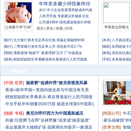
年终奖多赚少得怪象终结
央行:中小企业发展需突破成本约束
人民币升值 专家建议外储多元化
公司债4周年:绿色通道推发行井喷
让储蓄不再"打盹"
苹果新总部曝光
规划
|
黄金
|
收藏
|
职场
[
银行
]
光大银行资本充足率压红线 倒逼赴港融资时间
[
本本
]
八月新品笔
[
银行
]
二季度银行资本充足率上升 净息差升至2.7%
[
相机
]
实用超值卡
[
理财
]
通胀侵蚀“钱袋子” 家庭理财“忘不了”分级基金
[
家电
]
高性价比新
[
债券
]
财政部副部长李勇解读将在香港发行人民币国债
[
手机
]
未来最保值
环球资讯
[
中国·世界
]
骆家辉"低调作秀"掀另类视觉风暴
·
香港<南华早报>:美国内就业差与中国没有关系
·
财政部副部长李勇表示:将在香港发行人民币国债
·
中兴手机半年销量3500万部 稳居全球第5中国第1
[
独家·专稿
]
奥尼尔呼吁西方为中国通胀减压
[
跨国公司
]
中石
·
外媒:印度腾飞在即"丛林野象"或变成"南亚猛虎"
·
家乐福被指"价
·
喜达屋展开大规模扩张 拟两周在华新开一家酒店
[
世界文明
]
智能