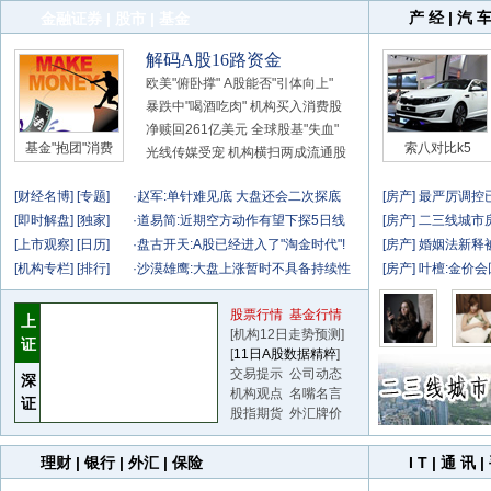
产 经
|
汽 
金融证券
|
股市
|
基金
解码A股16路资金
欧美"俯卧撑" A股能否"引体向上"
暴跌中"喝酒吃肉" 机构买入消费股
净赎回261亿美元 全球股基"失血"
基金"抱团"消费
索八对比k5
光线传媒受宠 机构横扫两成流通股
[
财经名博
] [
专题
]
·
赵军:单针难见底 大盘还会二次探底
[
房产
]
最严厉调控
[
即时解盘
] [
独家
]
·
道易简:近期空方动作有望下探5日线
[
房产
]
二三线城市房
[
上市观察
] [
日历
]
·
盘古开天:A股已经进入了"淘金时代"!
[
房产
]
婚姻法新释被
[
机构专栏
] [
排行
]
·
沙漠雄鹰:大盘上涨暂时不具备持续性
[
房产
]
叶檀:金价会
股票行情
基金行情
上
[
机构12日走势预测
]
证
[
11日A股数据精粹
]
交易提示
公司动态
深
机构观点
名嘴名言
证
股指期货
外汇牌价
理财
|
银行
|
外汇
|
保险
I T
|
通 讯
|