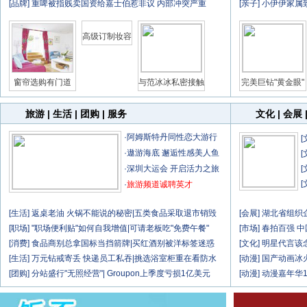
[
品牌
]
重啤被指贱卖国资给嘉士伯惹非议 内部冲突严重
[
亲子
]
小伊伊家属
高级订制妆容
窗帘选购有门道
与范冰冰私密接触
完美巨钻"黄金眼"
旅游
|
生活
|
团购
|
服务
文化
|
会展
·
阿姆斯特丹同性恋大游行
[
·
遨游海底 邂逅性感美人鱼
[
·
深圳大运会 开启活力之旅
[
[
·
旅游频道诚聘英才
[
生活
]
返桌老油 火锅不能说的秘密
|五类食品采取退市销毁
[
会展
]
湖北省组织企
[
职场
]
"职场便利贴"如何自我增值
|可请老板吃"免费午餐"
[
市场
]
春拍百强 中
[
消费
]
食品商别总拿国标当挡箭牌
|买红酒别被洋标签迷惑
[
文化
]
明星代言该念
[
生活
]
万元钻戒寄丢 快递员工私吞
|挑选浴室柜重在看防水
[
动漫
]
国产动画冰
[
团购
]
分站盛行"无照经营"
| Groupon上季度亏损1亿美元
[
动漫
]
动漫嘉年华