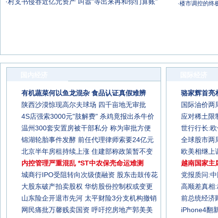
·
村支书侵吞近亿元资产 叫嚣"等出来再和你们算账"
·
楼市调控的终
国内经济
国际经济
有机蔬菜何以鱼龙混杂 食品认证真假难辨
骆家辉首亮
陕西沙漠惊现高尔夫球场 四千亩地无审批
国际油价两
4S店强索3000元"肢解费" 杀鸡竟报出杀牛价
应对稀土限
温州300套安置房被干部私分 称为审批方便
世行行长:
锦湖轮胎事件发酵 前任代理律师索要24亿元
全球股市两
北京半年房租持续上涨 住建部称政策暂不变
欧美相继上
内控管理严重混乱 *ST中农保壳命运难测
越南国家主
城商行IPO受阻转向次级债融资 股东击鼓传花
党报质问:
大股东破产拍卖股权 华纺股份控制权或变更
高顺差真相
山东险企开退市先河 太平财险3分支机构撤销
前总统经济顾
网民痛批万馨贱卖国资 呼吁挖房地产郭美美
iPhone