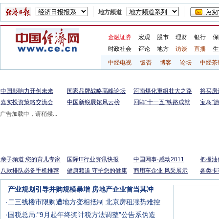
地方频道
金融证券
宏观
股市
理财
银行
保
时政社会
评论
地方
访谈
直播
生
中经电视
饭否
博客
论坛
中经茶
中国影响力开创未来
国家品牌战略高峰论坛
河南煤化重组壮大之路
将买房
嘉实投资策略交流会
中国新锐展馆风云榜
回眸"十一五"铁路成就
宝岛"
广告加载中，请稍候...
亲子频道 您的育儿专家
国际IT行业资讯快报
中国网事·感动2011
把握油
八款排队必备手机推荐
健康频道 守护您的健康
商用车企业 风采展示
各类卡
产业规划引导并购规模暴增 房地产企业首当其冲
·
二三线楼市限购遭地方变相抵制
北京房租涨势难控
·
国税总局:"9月起年终奖计税方法调整"公告系伪造