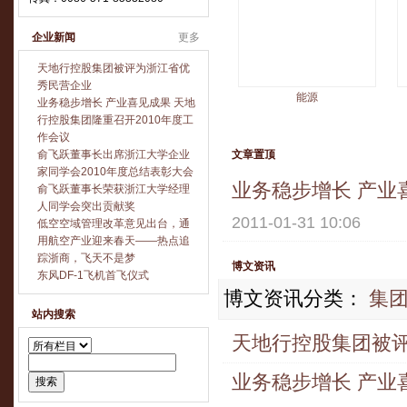
企业新闻
更多
天地行控股集团被评为浙江省优
秀民营企业
能源
业务稳步增长 产业喜见成果 天地
行控股集团隆重召开2010年度工
作会议
俞飞跃董事长出席浙江大学企业
文章置顶
家同学会2010年度总结表彰大会
业务稳步增长 产业
俞飞跃董事长荣获浙江大学经理
人同学会突出贡献奖
2011-01-31 10:06
低空空域管理改革意见出台，通
用航空产业迎来春天——热点追
踪浙商，飞天不是梦
博文资讯
东风DF-1飞机首飞仪式
博文资讯分类：
集
站内搜索
天地行控股集团被
业务稳步增长 产业