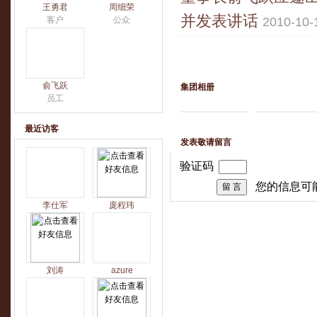
王勇君
周细荣
并发表讲话
客户
公众
2010-10-
俞飞跃
集团相册
员工
最近访客
发表敬请留言
验证码
您的信息可能
李仕军
庞程玮
刘涛
azure