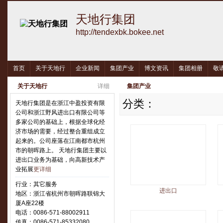
天地行集团
http://tendexbk.bokee.net
首页
关于天地行
企业新闻
集团产业
博文资讯
集团相册
敬
关于天地行
详细
集团产业
分类：
天地行集团是在浙江中盈投资有限
公司和浙江野风进出口有限公司等
多家公司的基础上，根据全球化经
济市场的需要，经过整合重组成立
起来的。公司座落在江南都市杭州
市的朝晖路上。 天地行集团主要以
进出口业务为基础，向高新技术产
业拓展
更详细
行业：其它服务
进出口
地区：浙江省杭州市朝晖路联锦大
厦A座22楼
电话：0086-571-88002911
传真：0086-571-85332080