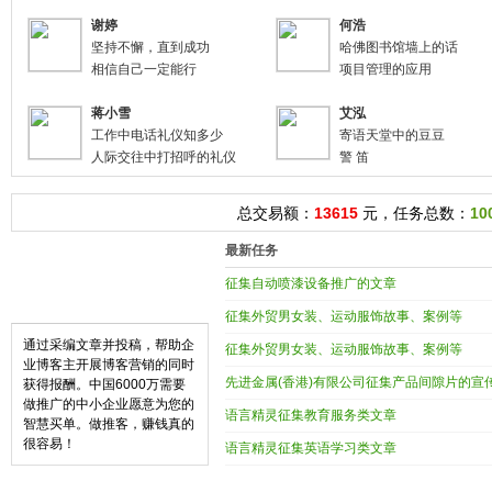
山东乐建集团
烟台奇山种
谢婷
何浩
坚持不懈，直到成功
哈佛图书馆墙上的话
相信自己一定能行
项目管理的应用
蒋小雪
艾泓
工作中电话礼仪知多少
寄语天堂中的豆豆
人际交往中打招呼的礼仪
警 笛
总交易额：
13615
元，任务总数：
10
最新任务
征集自动喷漆设备推广的文章
征集外贸男女装、运动服饰故事、案例等
通过采编文章并投稿，帮助企
征集外贸男女装、运动服饰故事、案例等
业博客主开展博客营销的同时
先进金属(香港)有限公司征集产品间隙片的宣
获得报酬。中国6000万需要
做推广的中小企业愿意为您的
语言精灵征集教育服务类文章
智慧买单。做推客，赚钱真的
很容易！
语言精灵征集英语学习类文章