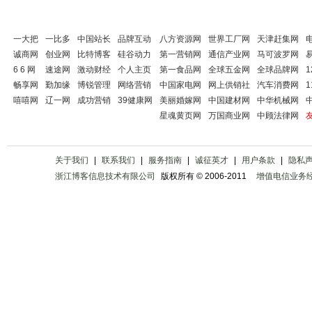
一大把
一比多
中国站长
品牌互动
八方资源网
世界工厂网
天津赶集网
诚商网
创业网
比特博客
硅谷动力
第一营销网
通信产业网
马可波罗网
6 6 网
速途网
激动财经
个人主页
第一食品网
全球五金网
全球品牌网
畅享网
勤加缘
博锐管理
网络营销
中国家电网
网上供销社
汽车消费网
嘻嘻网
辽一网
成功营销
39健康网
美丽婚嫁网
中国建材网
中华机械网
星魂黄页网
万国商业网
中顾法律网
关于我们
|
联系我们
|
服务指南
|
诚征英才
|
用户条款
|
隐私
浙江博客信息技术有限公司
版权所有 © 2006-2011
增值电信业务经营