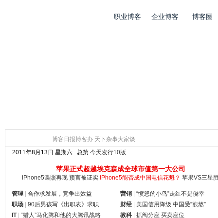
首 页
职业博客
企业博客
博客圈
博客日报博客办 天下杂事大家谈
2011年8月13日 星期六 总第
今天发行10版
苹果正式超越埃克森成全球市值第一大公司
iPhone5谍照再现 预言被证实
iPhone5能否成中国电信花魁？
苹果VS三星
管理
|
合作求发展，竞争出效益
营销
|
“愤怒的小鸟”走红不是侥幸
职场
|
90后男孩写《出职表》求职
财经
|
美国信用降级 中国受“煎熬”
IT
|
“猎人”马化腾和他的大腾讯战略
教科
|
抓阄分座 买卖座位