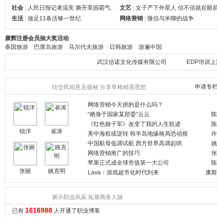
社会
|
人民日报记者温宪 撕开美国霸气面纱
文艺
|
女子产下外星人 信不信就在眼
生活
|
做足11条活够一世纪
网络营销
|
微信与米聊的战争
康辉注册会员抽大奖活动
泰国旅游
巴厘岛旅游
马尔代夫旅游
日韩旅游
游遍中国
武汉信诺文化传媒有限公司
EDP培训
深圳华纳照明有限公司
百汇嘉业传
北京富元康灵生物科技有限公司
广州展航货
申请专
结交民间意见领袖 分享草根精英思想
山东衡正源律师事务
江苏金陵猪
上海太阳能导电银胶生产
上海常祥实
网络营销今天拼的是什么吗？
毕业生就业在线
湖南邵阳律
“栖身于国家某部委”云云
陈
中山市乙丁空调工程有限公司
世博礼品专
《红色娘子军》改变了我的人生轨迹
陈
杭州弘浙知识产权代理事务所
无忧网络公
锐洋
崔涛
美中海权或逆转 韩半岛地缘格局恐动摇
许
中国制造网
福生堂灵芝
中国航母低调试航 西方世界高调起哄
姚
深圳易安信贷
上海岑信实
网络营销推广的技巧
张
上海德志厨艺培训中心
深圳中圣组
苹果正式成全球市值第一大公司
陈
嘉善金丰服装辅料厂
上海雅鲜餐
张丽
姚克明
Lava：游戏超市化时代到来
康斯
中华管理培训网
山东凯一建
价值工程
天创仪器
注册职业
展示职业风采 拓展商务人脉
上海台旭净化
深圳市锐新
杭州雅思
昆明扬洋科
1616988
已有
人开通了职业博客