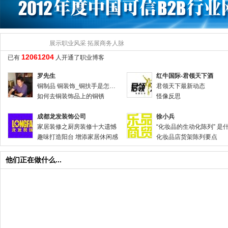
上海台旭净化
力卡塑料托盘
中国之声广告
昆明扬洋科技
山东乐建集团
烟台奇山种业
梁山金鑫二手化工设备购销总公司
金盛开拓电子
注册职业
展示职业风采 拓展商务人脉
优诺影像|企业宣传片|广告片制作
北京惠源三达
12061204
已有
人开通了职业博客
诸城污水处理设备
北京旭日宏昌
罗先生
红牛国际-君领天下酒
铜制品 铜装饰_铜扶手是怎么保养的
君领天下最新动态
如何去铜装饰品上的铜锈
怪像反思
成都龙发装饰公司
徐小兵
家居装修之厨房装修十大遗憾
趣味打造阳台 增添家居休闲感
化妆品店货架陈列要点
他们正在做什么...