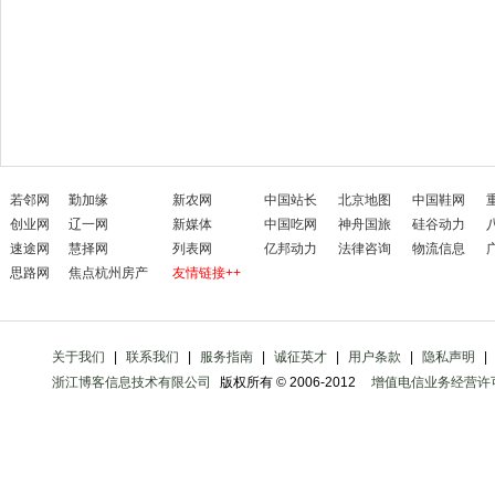
若邻网
勤加缘
新农网
中国站长
北京地图
中国鞋网
创业网
辽一网
新媒体
中国吃网
神舟国旅
硅谷动力
速途网
慧择网
列表网
亿邦动力
法律咨询
物流信息
思路网
焦点杭州房产
友情链接++
关于我们
|
联系我们
|
服务指南
|
诚征英才
|
用户条款
|
隐私声明
|
浙江博客信息技术有限公司
版权所有 © 2006-2012
增值电信业务经营许可证 