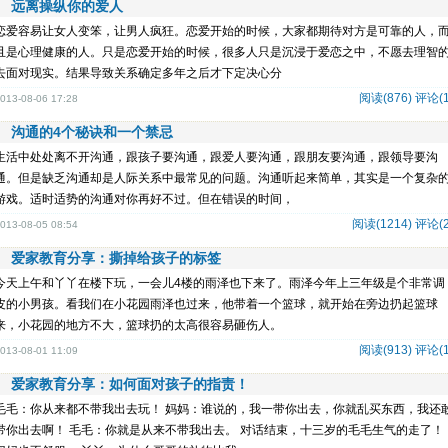
远离操纵你的爱人
恋爱容易让女人变笨，让男人疯狂。恋爱开始的时候，大家都期待对方是可靠的人，
且是心理健康的人。只是恋爱开始的时候，很多人只是沉浸于爱恋之中，不愿去理智
去面对现实。结果导致关系确定多年之后才下定决心分
阅读(876)
评论(1
013-08-06 17:28
沟通的4个秘诀和一个禁忌
生活中处处离不开沟通，跟孩子要沟通，跟爱人要沟通，跟朋友要沟通，跟领导要沟
通。但是缺乏沟通却是人际关系中最常见的问题。沟通听起来简单，其实是一个复杂
游戏。适时适势的沟通对你再好不过。但在错误的时间，
阅读(1214)
评论(2
013-08-05 08:54
爱家教育分享：撕掉给孩子的标签
今天上午和丫丫在楼下玩，一会儿4楼的雨泽也下来了。雨泽今年上三年级是个非常调
皮的小男孩。看我们在小花园雨泽也过来，他带着一个篮球，就开始在旁边扔起篮球
来，小花园的地方不大，篮球扔的太高很容易砸伤人。
阅读(913)
评论(1
013-08-01 11:09
爱家教育分享：如何面对孩子的指责！
毛毛：你从来都不带我出去玩！ 妈妈：谁说的，我一带你出去，你就乱买东西，我还
带你出去啊！ 毛毛：你就是从来不带我出去。 对话结束，十三岁的毛毛生气的走了！