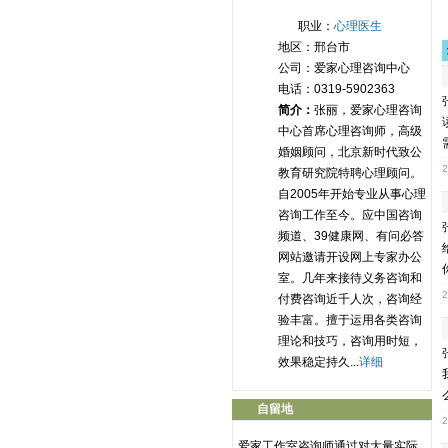
职业：
心理医生
地区：邢台市
公司：爱家心理咨询中心
电话：0319-5902363
简介：
张丽，爱家心理咨询
中心首席心理咨询师，高级
婚姻顾问，北京新时代致公
2
教育研究院特聘心理顾问。
自2005年开始专业从事心理
咨询工作至今。应中国咨询
频道、39健康网、有问必答
网站邀请开设网上专家办公
室。几年来接待义务咨询和
2
付费咨询近千人次，咨询经
验丰富。擅于运用各类咨询
理论和技巧，咨询用时短，
效果稳定持久...
详细
自留地
2
爱家工作室咨询师通过对大量实际