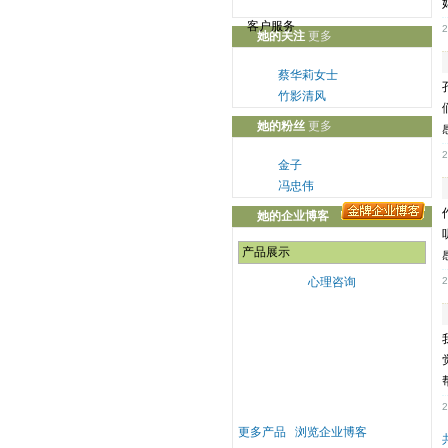
客户服务
2
她的关注
更多
蔡华莉女士
竹影清风
李代峰
她的粉丝
更多
刘小姐
2
张文武
金子
张智川
冯忠伟
婷儿
雅馨
她的企业博客
张枭鸿
翟庆金
Martin
张娜
产品展示
燕生
心理咨询
2
益用太阳能
邵柳泉
李花
2
更多产品
浏览企业博客
心理咨询