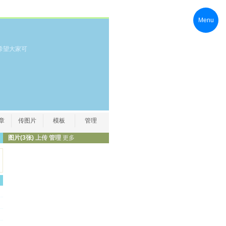
Menu
希望大家可
章
传图片
模板
管理
图片
(3张)
上传
管理
更多