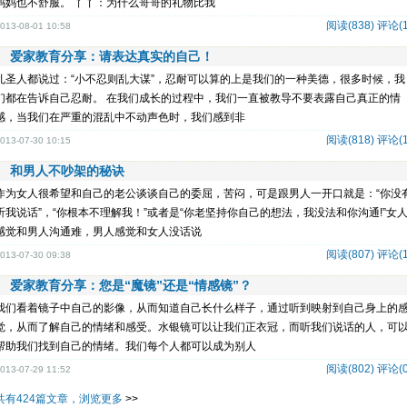
妈妈也不舒服。 丫丫：为什么哥哥的礼物比我
阅读(838)
评论(1
013-08-01 10:58
爱家教育分享：请表达真实的自己！
孔圣人都说过：“小不忍则乱大谋”，忍耐可以算的上是我们的一种美德，很多时候，我
们都在告诉自己忍耐。 在我们成长的过程中，我们一直被教导不要表露自己真正的情
感，当我们在严重的混乱中不动声色时，我们感到非
阅读(818)
评论(1
013-07-30 10:15
和男人不吵架的秘诀
作为女人很希望和自己的老公谈谈自己的委屈，苦闷，可是跟男人一开口就是：“你没
听我说话”，“你根本不理解我！”或者是“你老坚持你自己的想法，我没法和你沟通!”女
感觉和男人沟通难，男人感觉和女人没话说
阅读(807)
评论(1
013-07-30 09:38
爱家教育分享：您是“魔镜”还是“情感镜”？
我们看着镜子中自己的影像，从而知道自己长什么样子，通过听到映射到自己身上的
觉，从而了解自己的情绪和感受。水银镜可以让我们正衣冠，而听我们说话的人，可
帮助我们找到自己的情绪。我们每个人都可以成为别人
阅读(802)
评论(0
013-07-29 11:52
共有424篇文章，浏览更多
>>