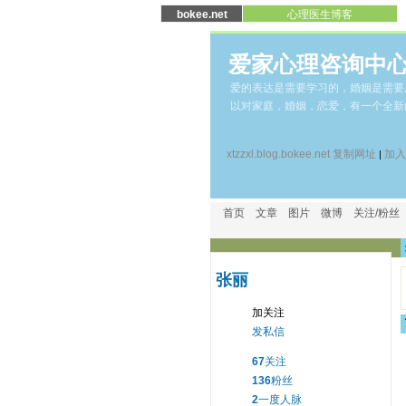
bokee.net
心理医生博客
爱家心理咨询中心
爱的表达是需要学习的，婚姻是需要
以对家庭，婚姻，恋爱，有一个全新
xtzzxl.blog.bokee.net
复制网址
加入
|
首页
文章
图片
微博
关注/粉丝
张丽
加关注
发私信
67
关注
136
粉丝
2
一度人脉