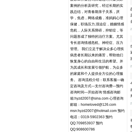
案例的分析及研究，经过长期的实
践总结，对青春期亲子关系，厌
学，焦虑，网络成瘾，准妈妈心理
保健，职场压力,强迫症，婚姻情感
2
危机，人际关系障碍，抑郁症，等
问题形成了独特的治疗方案。尤其
专长咨询情感危机、神经症、压力
管理。 我们立足于解决众多心理疾
病患者长期以来的痛苦，帮助他们
恢复身心的自由和生活的希望。并
2
为其成长和发展引领护航，为众多
的家庭和个人提供全方位的心理服
务。 咨询流程介绍：联系客服—确
定咨询及方式—支付咨询费—预约
咨询时间—开始咨询 情感咨询邮
箱:hyzd2007@sina.com 心理咨询
2
邮箱：homeloved@126.com
msn:hyzd2007@hotmail.com 预约
电话：0319-5902363 预约
QQ:709853937 预约
QQ:908600786