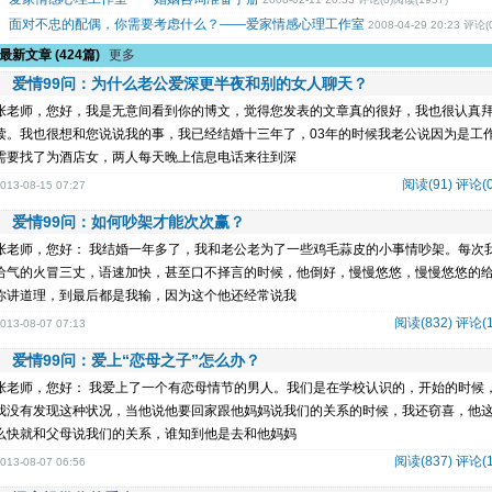
面对不忠的配偶，你需要考虑什么？——爱家情感心理工作室
2008-04-29 20:23 评论(
阅读(1749)
最新文章
(424篇)
更多
爱情99问：为什么老公爱深更半夜和别的女人聊天？
张老师，您好，我是无意间看到你的博文，觉得您发表的文章真的很好，我也很认真
读。我也很想和您说说我的事，我已经结婚十三年了，03年的时候我老公说因为是工
需要找了为酒店女，两人每天晚上信息电话来往到深
阅读(91)
评论(0
013-08-15 07:27
爱情99问：如何吵架才能次次赢？
张老师，您好： 我结婚一年多了，我和老公老为了一些鸡毛蒜皮的小事情吵架。每次
给气的火冒三丈，语速加快，甚至口不择言的时候，他倒好，慢慢悠悠，慢慢悠悠的
你讲道理，到最后都是我输，因为这个他还经常说我
阅读(832)
评论(1
013-08-07 07:13
爱情99问：爱上“恋母之子”怎么办？
张老师，您好： 我爱上了一个有恋母情节的男人。我们是在学校认识的，开始的时候
我没有发现这种状况，当他说他要回家跟他妈妈说我们的关系的时候，我还窃喜，他
么快就和父母说我们的关系，谁知到他是去和他妈妈
阅读(837)
评论(1
013-08-07 06:56