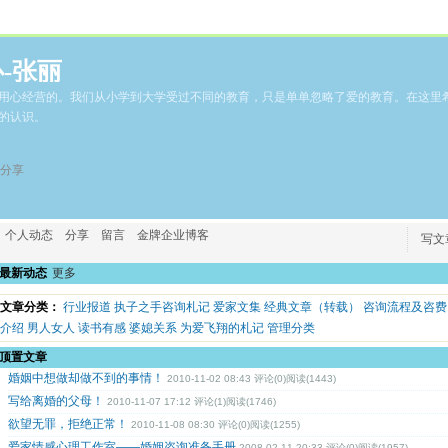
-张丽
用心经营的。我们从小学到大学受过不同的教育，只是单单忽略了爱的教育。在这里
的认识。
分享
个人动态
分享
留言
金牌企业博客
写文
最新动态
更多
文章分类：
行业报道
执子之手咨询札记
爱家文集
经典文章（转载）
咨询流程及咨费
介绍
男人女人
读书有感
婆媳关系
为爱飞翔的札记
管理分类
顶置文章
婚姻中想做却做不到的事情！
2010-11-02 08:43 评论(0)阅读(1443)
写给离婚的父母！
2010-11-07 17:12 评论(1)阅读(1746)
欲望无罪，拒绝正常！
2010-11-08 08:30 评论(0)阅读(1255)
爱家情感心理工作室——婚姻咨询准备手册
2008-02-11 20:33 评论(0)阅读(1957)