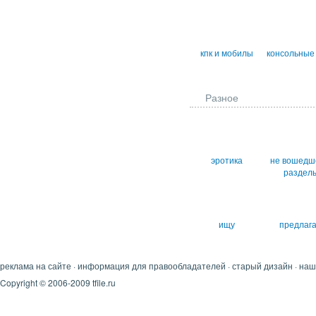
кпк и мобилы
консольные
Разное
эротика
не вошедш
раздел
ищу
предлаг
реклама на сайте
·
информация для правообладателей
·
старый дизайн
·
наш
Copyright © 2006-2009 tfile.ru