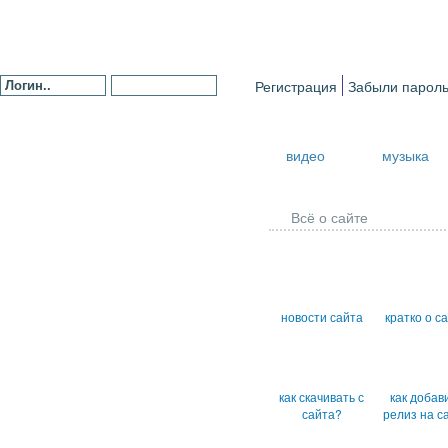
Регистрация
Забыли парол
видео
музыка
Всё о сайте
новости сайта
кратко о с
как скачивать с
как добав
сайта?
релиз на с