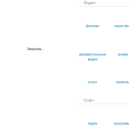
Видео
фильмы
наше ки
Загрузка...
документальное
аниме
видео
спорт
прикол
Софт
Apple
програм