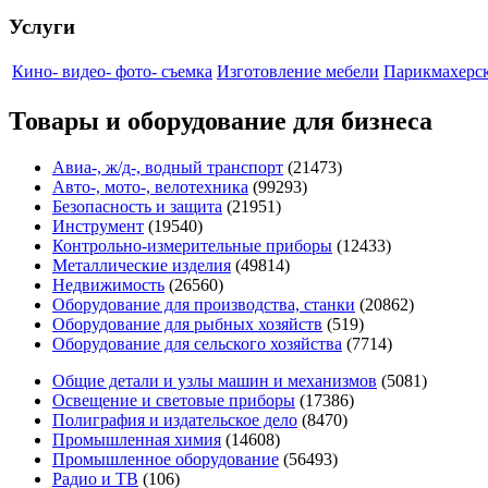
Услуги
Кино- видео- фото- съемка
Изготовление мебели
Парикмахерск
Товары и оборудование для бизнеса
Авиа-, ж/д-, водный транспорт
(21473)
Авто-, мото-, велотехника
(99293)
Безопасность и защита
(21951)
Инструмент
(19540)
Контрольно-измерительные приборы
(12433)
Металлические изделия
(49814)
Недвижимость
(26560)
Оборудование для производства, станки
(20862)
Оборудование для рыбных хозяйств
(519)
Оборудование для сельского хозяйства
(7714)
Общие детали и узлы машин и механизмов
(5081)
Освещение и световые приборы
(17386)
Полиграфия и издательское дело
(8470)
Промышленная химия
(14608)
Промышленное оборудование
(56493)
Радио и ТВ
(106)