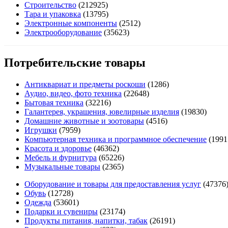
Строительство
(212925)
Тара и упаковка
(13795)
Электронные компоненты
(2512)
Электрооборудование
(35623)
Потребительские товары
Антиквариат и предметы роскоши
(1286)
Аудио, видео, фото техника
(22648)
Бытовая техника
(32216)
Галантерея, украшения, ювелирные изделия
(19830)
Домашние животные и зоотовары
(4516)
Игрушки
(7959)
Компьютерная техника и программное обеспечение
(1991
Красота и здоровье
(46362)
Мебель и фурнитура
(65226)
Музыкальные товары
(2365)
Оборудование и товары для предоставления услуг
(47376
Обувь
(12728)
Одежда
(53601)
Подарки и сувениры
(23174)
Продукты питания, напитки, табак
(26191)