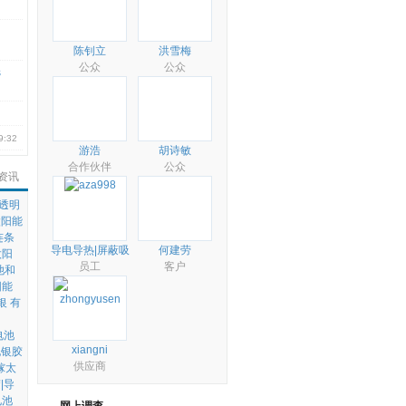
陈钊立
洪雪梅
公众
公众
s
9:32
游浩
胡诗敏
合作伙伴
公众
资讯
透明
太阳能
连条
导电导热|屏蔽吸
何建劳
r太阳
波|刘志
员工
客户
池和
阳能
银
有
电池
xiangni
电银胶
供应商
镓太
|导
电池