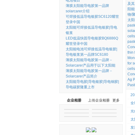
电池项目
及其导电
薄膜太阳能导电胶第一品牌
阳能
solarcarer介绍
物/
可焊接低温导电银胶SC6120耀世
太阳
登录中国
paste
太阳能可焊接低温导电银胶|导电
solar
银浆
cells
LED低温快固导电银胶BQ6886Q
paste
耀世登录中国
Cond
太阳能电池可焊接低温导电银胶|
thin 
导电银浆第一品牌SC6180
Mono
薄膜太阳能导电胶第一品牌－
for s
Solarcarer产品用于以下太阳能
cells
薄膜太阳能导电胶第一品牌－
Cond
Solarcarer产品简介
Ag P
太阳能导电胶|导电银胶|导电铜胶|
Past
导电碳胶隆重上市
2
企业相册
上传企业相册
更多
全
光
太
发