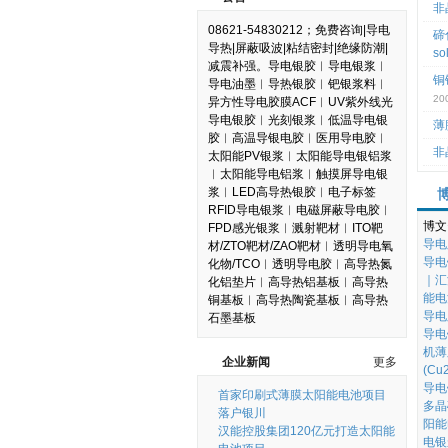
非
08621-54830212；免费咨询|导电
碲化
导热|屏蔽吸波|粘结密封|绝缘防潮|
so
减震补强。导电银胶︱导电银浆︱
铜铟
导电油墨︱导热银胶︱钯银浆料︱
20
异方性导电胶膜ACF︱UV紫外线光
导电银胶︱光刻银浆︱低温导电银
薄膜
胶︱高温导银电胶︱医用导电胶︱
非晶
太阳能PV银浆︱太阳能导电银铝浆
︱太阳能导电铝浆︱触摸屏导电银
浆︱LED高导热银胶︱电子标签
RFID导电银浆︱电磁屏蔽导电胶︱
博文
FPD感光银浆︱溅射靶材︱ITO靶
导电
材/ZTO靶材/ZAO靶材︱透明导电氧
导电
化物/TCO︱透明导电胶︱高导热氮
｜
化铝垫片︱高导热铝基板︱高导热
能电
铜基板︱高导热陶瓷基板︱高导热
导电
石墨基板
导电
机薄
企业新闻
更多
(C
导电
首家印刷式薄膜太阳能电池项目
多晶
落户银川
阳能
汉能控股集团120亿元打造太阳能
电银