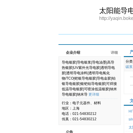
太阳能导电
http://yaqin.bok
首页
企业介绍
企业新闻
产品供应
企业介绍
详细
分类
导电银胶|导电银浆|导电油墨|高导
碳浆
热银胶|UV紫外光导电胶|透明导电
胶|透明导电涂料|透明导电氧化
物/TCO|钯银导电银胶|导电金胶|铂
银导电银胶|银钯铂导电银胶|可焊接
低温导电银胶|可喷涂低温银胶|纳米
导电银胶|纳米导
更详细
行业：电子元器件、材料
地区：上海
H
电话：021-54830212
传真：021-54830212
si
太阳
公告