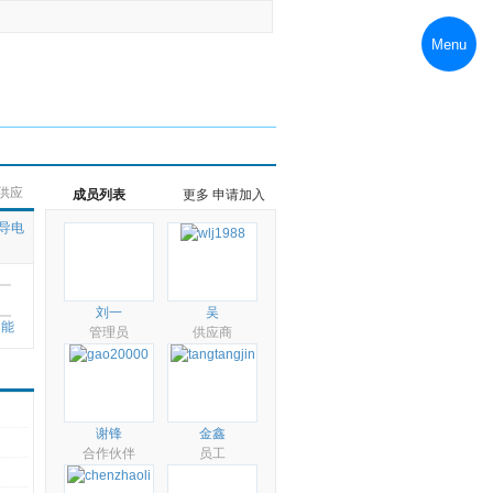
Menu
申请加入
管理
供应
成员列表
更多
申请加入
导电
刘一
吴
阳能
管理员
供应商
谢锋
金鑫
合作伙伴
员工