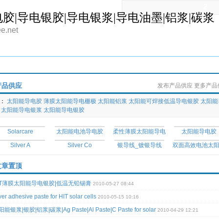
2
胶|导电银胶|导电银浆|导电油墨|铝浆|碳浆
ee.net
合作商机
求购信息
博文资讯
企业相册
留言
招聘信息
刷新首页
产品供应
发布产品供应
更多产品
：
太阳能导电胶
薄膜太阳能导电栅极
太阳能铝浆
太阳能可焊接低温导电银胶
太阳能
太阳能导电银浆
太阳能导电银胶
Solarcare
太阳能电池导电胶
柔性薄膜太阳能导电
太阳能导电胶
Silver A
Silver Co
银导线_镀银导线
双面高效电池太
文章置顶
IT薄膜太阳能导电银胶|低温无铅锡膏
2010-05-27 08:44
lver adhesive paste for HIT solar cells
2010-05-15 10:16
能银浆|银胶|铝浆|碳浆|Ag Paste|Al Paste|C Paste for solar
2010-04-29 12:21