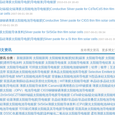
晶硅薄膜太阳能导电胶|导电银浆|导电银胶
2010-03-19 18:43
镉/硫化镉薄膜太阳能电池导电银胶|Conductive Silver paste for CdTe/CdS thin film
lar cells
2007-06-01 09:36
镓硒薄膜太阳能电池导电银胶|Conductive Silver paste for CIGS thin film solar cell
07-06-01 09:35
太阳能导体浆料|Silver paste for Si/SiGe thin film solar cells
2007-06-01 09:34
硅薄膜太阳能导电胶|导电银胶|Silver paste for a-Si thin film solar cells
2007-06-01 0
博文资讯
发布博文资讯
更多博文
资讯 分类：
新能源新闻
太阳能新闻
太阳能银浆|银胶|铝浆|碳浆
太阳能导电胶
太阳能
胶|透明导电涂料
太阳能导电银胶
太阳能导电镍浆
太阳能导电银浆
太阳能导电铝浆
铜浆
太阳能导电碳浆
可焊接太阳能导电银胶
太阳能电池镀锡铜带｜铝带｜银带｜互
汇流带
双面高效太阳能电池和导电银胶
类单晶太阳能电池和导电胶
Selective Emittet
池和导电胶
MWT太阳能电池和导电胶
背接触太阳能电池和导电胶
N型晶体硅太阳电
胶
双面高效薄膜硅/晶体硅异质结太阳电池｜HIT薄膜太阳能导电胶
单晶硅/多晶硅太
银浆|导电铝浆
薄膜太阳能导体浆料
Canano玻璃增透自洁AR镀膜液
薄膜太阳能卤化
膜太阳能（OPV）电池导电胶
CIGS铜铟镓硒薄膜太阳能电池导电银胶
u2ZnSnS4)CZTS铜锌锡硫太阳能电池导电胶导电银胶
CdTe碲化镉/硫化镉薄膜太阳能
银胶
硅基薄膜太阳能导电胶|导电银胶
非晶硅薄膜//非晶硅/非晶硅双叠层太阳电池导
硅薄膜太阳能电池导电银胶
Si/SiGe薄膜太阳能导体浆料
(CPV)聚光太阳能电池/砷化
电池导电银胶
可印刷式薄膜太阳能及其导电胶导电银胶
双面高效太阳能电池导电银胶
浆
DSSC色素增感太阳能导电胶|染料敏化二氧化钛太阳能导电银胶
柔性薄膜太阳能