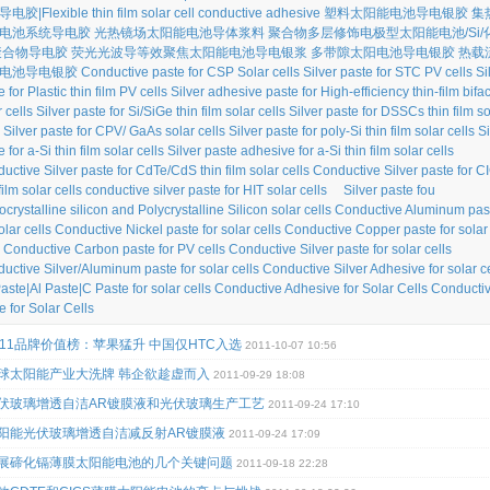
胶|Flexible thin film solar cell conductive adhesive
塑料太阳能电池导电银胶
集
电池系统导电胶
光热镜场太阳能电池导体浆料
聚合物多层修饰电极型太阳能电池/Si/
聚合物导电胶
荧光光波导等效聚焦太阳能电池导电银浆
多带隙太阳电池导电银胶
热载
电池导电银胶
Conductive paste for CSP Solar cells
Silver paste for STC PV cells
Si
 for Plastic thin film PV cells
Silver adhesive paste for High-efficiency thin-film bifac
 cells
Silver paste for Si/SiGe thin film solar cells
Silver paste for DSSCs thin film so
Silver paste for CPV/ GaAs solar cells
Silver paste for poly-Si thin film solar cells
Si
 for a-Si thin film solar cells
Silver paste adhesive for a-Si thin film solar cells
uctive Silver paste for CdTe/CdS thin film solar cells
Conductive Silver paste for C
film solar cells
conductive silver paste for HIT solar cells
Silver paste fou
crystalline silicon and Polycrystalline Silicon solar cells
Conductive Aluminum pas
olar cells
Conductive Nickel paste for solar cells
Conductive Copper paste for solar
Conductive Carbon paste for PV cells
Conductive Silver paste for solar cells
uctive Silver/Aluminum paste for solar cells
Conductive Silver Adhesive for solar ce
aste|Al Paste|C Paste for solar cells
Conductive Adhesive for Solar Cells
Conducti
e for Solar Cells
011品牌价值榜：苹果猛升 中国仅HTC入选
2011-10-07 10:56
球太阳能产业大洗牌 韩企欲趁虚而入
2011-09-29 18:08
伏玻璃增透自洁AR镀膜液和光伏玻璃生产工艺
2011-09-24 17:10
阳能光伏玻璃增透自洁减反射AR镀膜液
2011-09-24 17:09
展碲化镉薄膜太阳能电池的几个关键问题
2011-09-18 22:28