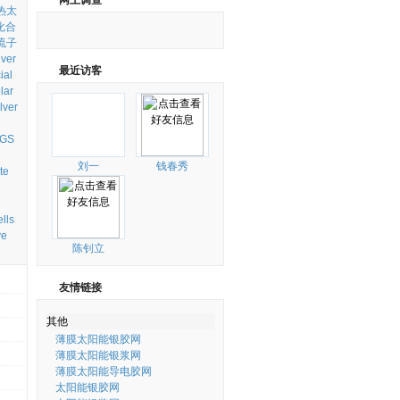
网上调查
热太
化合
流子
lver
最近访客
ial
lar
lver
IGS
刘一
钱春秀
te
lls
ve
陈钊立
友情链接
其他
薄膜太阳能银胶网
薄膜太阳能银浆网
薄膜太阳能导电胶网
太阳能银胶网