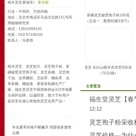
椴木灵芝基地等）
更详细
行业：中草药、天然药物
富硒灵芝破壁孢子粉100克
地址：北京市海淀区马连洼北路151号药
（五送一，配密封罐3克勺）
用植物研究所
电话：13810308191
传真：010-57108191
联系人：马老师
公告
椴木灵芝、灵芝饮片、灵芝孢子粉、富
灵芝 长白山椴木赤灵芝500克
硒破壁灵芝孢子粉、灵芝多糖、灵芝孢
（70元/袋）
子油、虫草菌粉、北虫草、蛹虫草、虫
草多糖、螺旋藻、香菇有机硒生产厂
文章置顶
家。福生堂灵芝中国质检协会315市场重
点保护品牌。以诚经营，致力于向用户
福生堂灵芝【春
提供安全放心有效的灵芝虫草产品！
12:12
灵芝新闻
更多
灵芝孢子粉采收
冬虫夏草价格不断飙升 四股做多激情
点燃
灵芝价格—为什