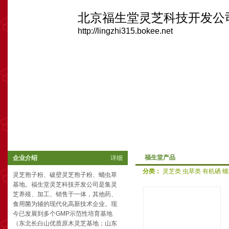
北京福生堂灵芝科技开发公
http://lingzhi315.bokee.net
首页
企业介绍
灵芝新闻
福生堂产品
灵芝保健
灵芝问答
灵芝
福生堂产品
企业介绍
详细
分类：
灵芝类
虫草类
有机硒
螺
灵芝孢子粉、破壁灵芝孢子粉、蛹虫草
基地。福生堂灵芝科技开发公司是集灵
芝养殖、加工、销售于一体，其他药、
食用菌为辅的现代化高新技术企业。现
今已发展到多个GMP示范性培育基地
（东北长白山优质原木灵芝基地；山东