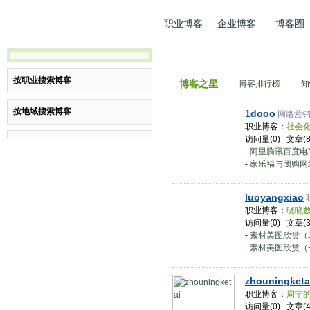
职业博客
企业博客
博客圈
职业博客秀
博客文章
按职业搜索博客
博客之星
博客排行榜
知
按地域搜索博客
1dooo
网络营销
职业博客：
社会
访问量(0) 文章(8
-
阿里腾讯百度电
-
家乐福与团购网
luoyangxiao
职业博客：
晓晓数
访问量(0) 文章(3
-
素材美图欣赏（
-
素材美图欣赏（
zhouningketa
职业博客：
周宁
访问量(0) 文章(4