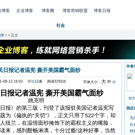
业博客
企业博客
博客圈
博客营销联盟
博客日报
职场
财经
IT
教科
社会
文艺
生活
网络营销·博客营销
法律
>
> 正文
作者
民日报记者温宪 撕开美国霸气面纱
大
-08-12 16:02
评论
12条 阅读3250次
中
字体大小：
小
日报记者温宪
撕开美国霸气面纱
加
姚克明
日报》的第三版，刊登了该报驻美国记者温宪写
我还
题为《偏执的“关切”》，正文只用了522个字，却
见
人纽兰，在温情面纱掩饰下的霸权主义的嘴脸，
白
读来，感到酣畅淋漓，十分过瘾!这种好事，当然
阿