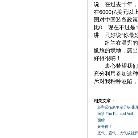
说，在过去十年，
在6000亿美元
国对中国装备政策
比0，现在不过是
讲，只好说“你最
纽兰在温宪的
尴尬的境地，露出
好得很呐！
衷心希望我们
充分利用参加这种
斥对我种种诬陷，
相关文章：
必和必拓豪争定价权 撕
面纱 The Painted Veil
面纱
春哥传！
底气，霸气，大气成就辉