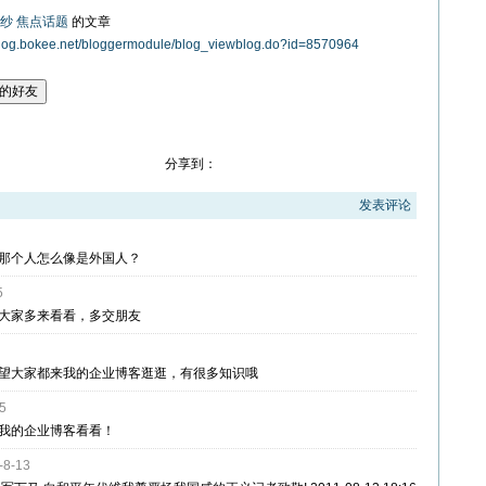
纱
焦点话题
的文章
blog.bokee.net/bloggermodule/blog_viewblog.do?id=8570964
分享到：
发表评论
转
腾
搜
转
分
推
分
转
那个人怎么像是外国人？
5
大家多来看看，多交朋友
发
讯
狐
贴
享
荐
享
贴
望大家都来我的企业博客逛逛，有很多知识哦
15
到
微
微
至
到
到
到
到
我的企业博客看看！
-8-13