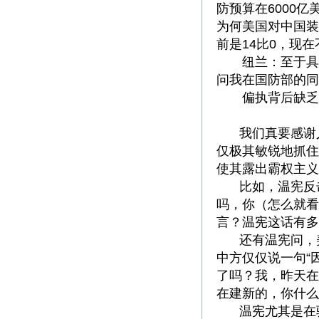
防预算在6000
为何美国对中国装
前是14比0，现在
纽兰：至于具体
问我在国防部的同
偏执背后缺乏道
我们真要感谢
仅极其敏锐地抓住
使其露出霸权主义
比如，温宪反
吗，你（怎么就看
言？温宪这话有多
还有温宪问，
中方仅仅说一句“
了吗？我，昨天在
在建新的，你什么
温宪尤其是在