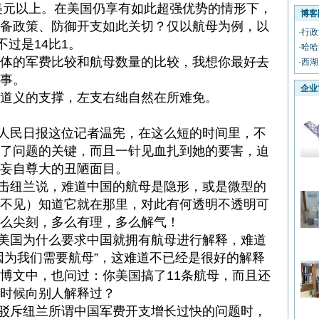
亿美元以上。在美国仍享有如此超强优势的情形下，
博客
备政策、防御开支如此关切？仅以航母为例，以
·
行政
不过是14比1。
·
哈哈
的军费比较和航母数量的比较，我想你最好去
·
西湖
事。
企业
义的支撑，左支右绌自然在所难免。
人民日报这位记者温宪，在这么短的时间里，不
了问题的关键，而且一针见血扎到她的要害，迫
妄自尊大的丑陋面目。
击纽兰说，难道中国的航母是隐形，或是微型的
不见）知道它就在那里，对此有何透明不透明可
么尖刻，多么有理，多么解气！
美国为什么要求中国就拥有航母进行解释，难道
因为我们需要航母”，这难道不已经是很好的解释
博文中，也问过：你美国搞了11条航母，而且还
时候向别人解释过？
驳斥纽兰所谓中国军费开支增长过快的问题时，