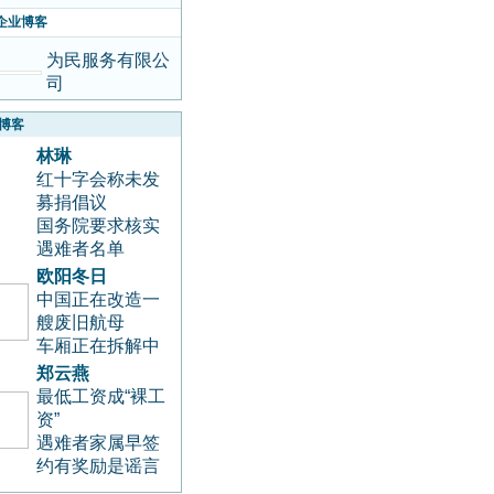
海
企业博客
为民服务有限公
司
博客
林琳
红十字会称未发
募捐倡议
国务院要求核实
遇难者名单
欧阳冬日
中国正在改造一
艘废旧航母
车厢正在拆解中
郑云燕
最低工资成“裸工
资”
遇难者家属早签
约有奖励是谣言