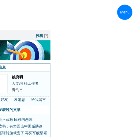
Menu
焦点图片
投稿
[?]
信息
姚克明
人文/社科工作者
青岛市
为好友
发消息
给我留言
发表过的文章
死不敢救 民族的悲哀
皮书：有力回击中国威胁论
基诺转脸就变了 再买军舰部署