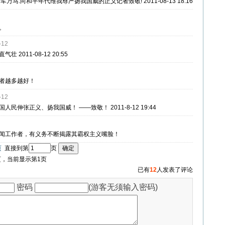
万马.向和平年代维我尊严扬我国威的正义记者致敬! 2011-08-13 18:16
新
博
博
开
人
豆
google
MSN
。
-12
2011-08-12 20:55
浪
心
人
瓣
buzz
者越多越好！
-12
民伸张正义、扬我国威！ ——致敬！ 2011-8-12 19:44
微
网
网
闻工作者，有义务不断揭露其霸权主义嘴脸！
页
直接到第
页
/页，当前显示第1页
已有
12
人发表了评论
博
密码
(游客无须输入密码)