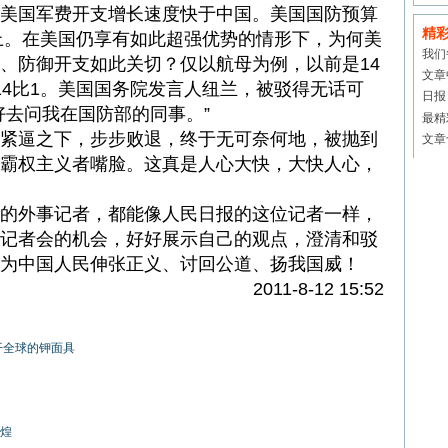
美国军费开支增长速度快于中国。美国国防预算
精
以上。在美国仍享有如此超强优势的情形下，为何美
我们
、防御开支如此关切？仅以航母为例，以前是14
文章
14比1。美国国务院发言人纽兰，被驳得无话可
日报
好去问我在国防部的同事。”
最精
紧逼之下，步步败退，终于无可奈何地，被抛到
文章
霸权主义者嘴脸。这真是人心大快，大快人心，
的外事记者，都能像人民日报的这位记者一样，
记者会的机会，好好展示自己的观点，澄清和驳
为中国人民伸张正义、讨回公道、扬我国威！
2011-8-12 15:52
开全球的钾面具
煌