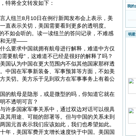
，特将全文转发如下：
南
我的
人纽兰8月10日在例行新闻发布会上表示，美
一直表示关切，美国需要看到更多的透明度。
的不如会听的。读一读纽兰的答问记录，不难感
明星
和无理——
么要求中国就拥有航母进行解释，难道中方仅
们需要航母”，这难道不已经是很好的解释了吗？
国认为中国在更大范围内不似其他国家那样透
。中国在军事新装备、军事预算等方面，不如美
方关切。美方乐于见到双方在军事事务上有着公
的航母是隐形，或是微型的吗，你知道它就在
明不透明可言？
许多国家军事关系中，通过双边对话可以很具
及其用途、可能的部署等。但与中国的关系未到
两国元首表示我们应该如此，我们也希望如此。
年，美国军费开支增长速度快于中国。美国国