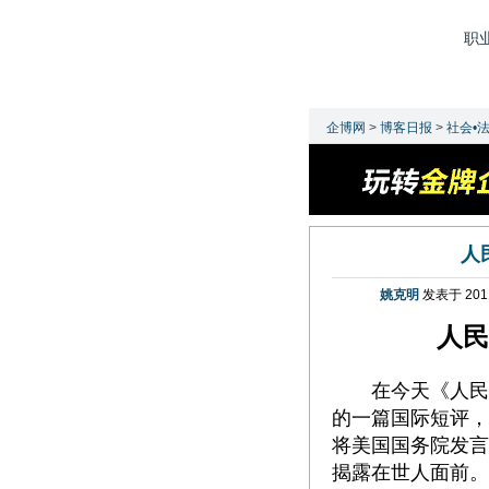
职
头版
管理
营销
企博网
>
博客日报
>
社会•
人
姚克明
发表于 2011
人民
在今天《人民
的一篇国际短评，
将美国国务院发言
揭露在世人面前。