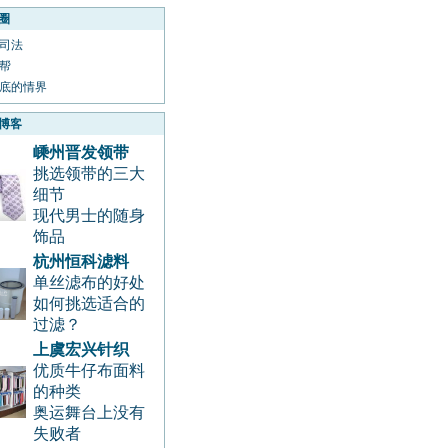
圈
司法
帮
底的情界
博客
嵊州晋发领带
挑选领带的三大
细节
现代男士的随身
饰品
杭州恒科滤料
单丝滤布的好处
如何挑选适合的
过滤？
上虞宏兴针织
优质牛仔布面料
的种类
奥运舞台上没有
失败者