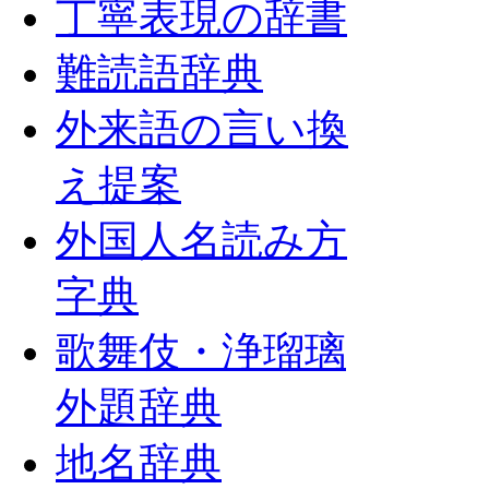
丁寧表現の辞書
難読語辞典
外来語の言い換
え提案
外国人名読み方
字典
歌舞伎・浄瑠璃
外題辞典
地名辞典