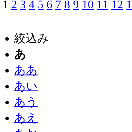
1
2
3
4
5
6
7
8
9
10
11
12
1
絞込み
あ
ああ
あい
あう
あえ