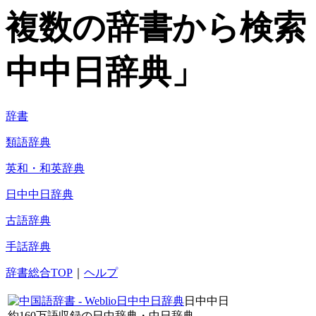
複数の辞書から検索！
中中日辞典」
辞書
類語辞典
英和・和英辞典
日中中日辞典
古語辞典
手話辞典
辞書総合TOP
｜
ヘルプ
日中中日
約160万語収録の日中辞典・中日辞典