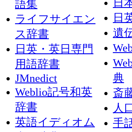
日本
語集
日
ライフサイエン
遺
ス辞書
We
日英・英日専門
We
用語辞書
典
JMnedict
Weblio記号和英
斎
辞書
人
英語イディオム
手