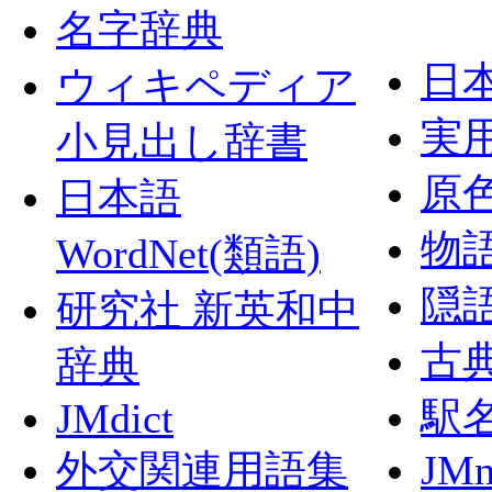
名字辞典
日
ウィキペディア
実
小見出し辞書
原
日本語
物
WordNet(類語)
隠
研究社 新英和中
古
辞典
駅
JMdict
外交関連用語集
JMn