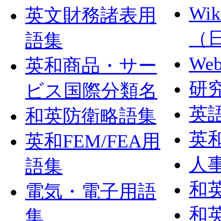
Wi
英文財務諸表用
（
語集
We
英和商品・サー
研
ビス国際分類名
英
和英防衛略語集
英
英和FEM/FEA用
人
語集
和
電気・電子用語
和
集