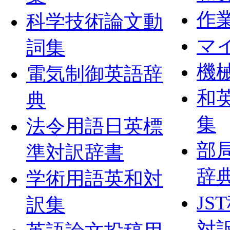
作
科学技術論文動
マ
詞集
機
電気制御英語辞
和
典
集
法令用語日英標
部
準対訳辞書
辞
学術用語英和対
J
訳集
対