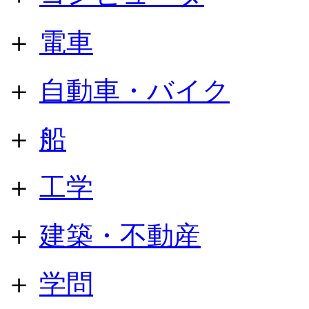
＋
電車
＋
自動車・バイク
＋
船
＋
工学
＋
建築・不動産
＋
学問