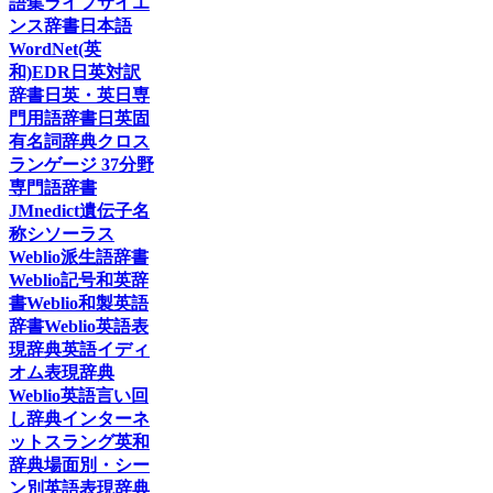
語集
ライフサイエ
ンス辞書
日本語
WordNet(英
和)
EDR日英対訳
辞書
日英・英日専
門用語辞書
日英固
有名詞辞典
クロス
ランゲージ 37分野
専門語辞書
JMnedict
遺伝子名
称シソーラス
Weblio派生語辞書
Weblio記号和英辞
書
Weblio和製英語
辞書
Weblio英語表
現辞典
英語イディ
オム表現辞典
Weblio英語言い回
し辞典
インターネ
ットスラング英和
辞典
場面別・シー
ン別英語表現辞典