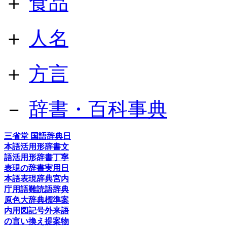
＋
食品
＋
人名
＋
方言
－
辞書・百科事典
三省堂 国語辞典
日
本語活用形辞書
文
語活用形辞書
丁寧
表現の辞書
実用日
本語表現辞典
宮内
庁用語
難読語辞典
原色大辞典
標準案
内用図記号
外来語
の言い換え提案
物