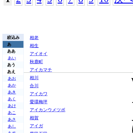
絞込み
相老
あ
相生
ああ
アイオイ
あい
秋鹿町
あう
アイカマチ
あえ
相川
あお
あか
合川
あき
アイカワ
あく
愛環梅坪
あけ
アイカンウメツボ
あこ
相賀
あさ
アイガ
あし