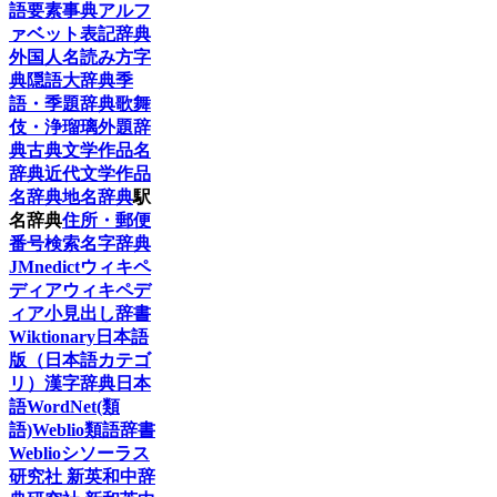
語要素事典
アルフ
ァベット表記辞典
外国人名読み方字
典
隠語大辞典
季
語・季題辞典
歌舞
伎・浄瑠璃外題辞
典
古典文学作品名
辞典
近代文学作品
名辞典
地名辞典
駅
名辞典
住所・郵便
番号検索
名字辞典
JMnedict
ウィキペ
ディア
ウィキペデ
ィア小見出し辞書
Wiktionary日本語
版（日本語カテゴ
リ）
漢字辞典
日本
語WordNet(類
語)
Weblio類語辞書
Weblioシソーラス
研究社 新英和中辞