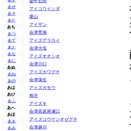
あす
愛甲石田
あせ
アイコウイシダ
あそ
愛山
あた
アイザン
あち
会津荒海
あつ
アイズアラカイ
あて
あと
会津大塩
あな
アイズオオシオ
あに
会津川口
あぬ
アイズカワグチ
あね
会津蒲生
あの
あは
アイズガモウ
あひ
相月
あふ
アイズキ
あへ
会津高原尾瀬口
あほ
アイズコウゲンオゼグチ
あま
会津越川
あみ