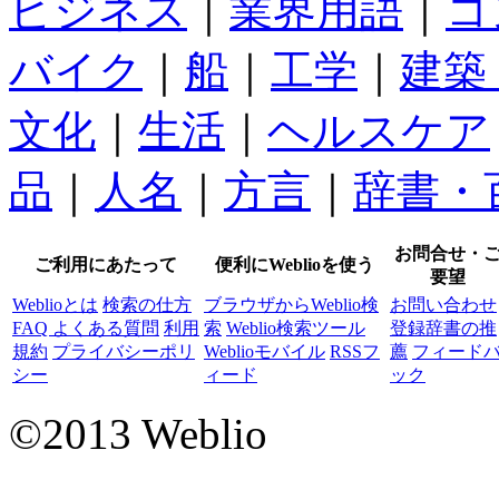
ビジネス
｜
業界用語
｜
コ
バイク
｜
船
｜
工学
｜
建築
文化
｜
生活
｜
ヘルスケア
品
｜
人名
｜
方言
｜
辞書・
お問合せ・
ご利用にあたって
便利にWeblioを使う
要望
Weblioとは
検索の仕方
ブラウザからWeblio検
お問い合わせ
FAQ よくある質問
利用
索
Weblio検索ツール
登録辞書の推
規約
プライバシーポリ
Weblioモバイル
RSSフ
薦
フィード
シー
ィード
ック
©2013 Weblio