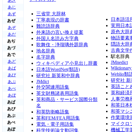
あざ
あじ
三省堂 大辞林
あず
日本語活
丁寧表現の辞書
あぜ
実用日本
難読語辞典
あぞ
原色大辞
外来語の言い換え提案
あだ
物語要素
外国人名読み方字典
あぢ
隠語大辞
歌舞伎・浄瑠璃外題辞典
あづ
古典文学
地名辞典
あで
駅名辞典
名字辞典
あど
JMnedict
ウィキペディア小見出し辞書
Wikti
あば
日本語WordNet(類語)
Weblio
あび
研究社 新英和中辞典
研究社 
JMdict
あぶ
英語こと
外交関連用語集
あべ
英和経済
英文財務諸表用語集
あぼ
人事労務
英和商品・サービス国際分類
あぱ
和英日本
名
あぴ
和英マシ
和英防衛略語集
あぷ
作業環境
英和FEM/FEA用語集
あぺ
マイクロ
電気・電子用語集
あぽ
機械工学
科学技術論文動詞集