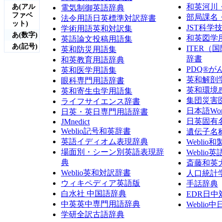
和英河川
あ(アル
電気制御英語辞典
ファベ
部局課名
法令用語日英標準対訳辞書
ット)
JST科
学術用語英和対訳集
あ(数字)
和英図学
英語論文投稿用語集
あ(記号)
ITER
英和防災用語集
辞書
和英教育用語辞典
PDQ®が
英和医学用語集
英和解剖
眼科専門用語辞書
英和環境
英和寄生虫学用語集
集団災害
ライフサイエンス辞書
日本語Wor
日英・英日専門用語辞書
日英固有
JMnedict
Weblio記号和英辞書
遺伝子名
英語イディオム表現辞典
Weblio
場面別・シーン別英語表現辞
Webli
典
斎藤和英
Weblio英和対訳辞書
人口統計
ウィキペディア英語版
手話辞典
白水社 中国語辞典
EDR日中
中英英中専門用語辞典
Weblio
学研全訳古語辞典