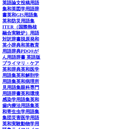
英語論文投稿用語
集
和英図学用語辞
書
英和GIS用語集
英和防災用語集
ITER（国際熱核
融合実験炉）用語
対訳辞書
脱原発和
英小辞典
和英教育
用語辞典
PDQ®が
ん用語辞書 英語版
プライマリ・ケア
英和辞典
英和医学
用語集
英和解剖学
用語集
英和病理所
見用語集
眼科専門
用語辞書
英和環境
感染学用語集
英和
歯内療法用語集
英
和寄生虫学用語集
集団災害医学用語
英和実験動物学用