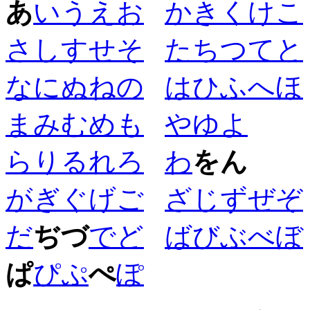
あ
い
う
え
お
か
き
く
け
こ
さ
し
す
せ
そ
た
ち
つ
て
と
な
に
ぬ
ね
の
は
ひ
ふ
へ
ほ
ま
み
む
め
も
や
ゆ
よ
ら
り
る
れ
ろ
わ
を
ん
が
ぎ
ぐ
げ
ご
ざ
じ
ず
ぜ
ぞ
だ
ぢ
づ
で
ど
ば
び
ぶ
べ
ぼ
ぱ
ぴ
ぷ
ぺ
ぽ