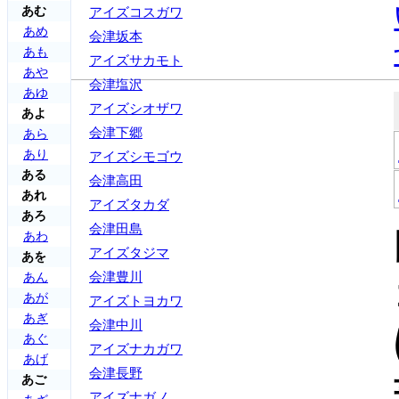
あむ
アイズコスガワ
あめ
会津坂本
あも
アイズサカモト
あや
会津塩沢
あゆ
アイズシオザワ
あよ
会津下郷
あら
あり
アイズシモゴウ
ある
会津高田
あれ
アイズタカダ
あろ
会津田島
あわ
アイズタジマ
あを
会津豊川
あん
あが
アイズトヨカワ
あぎ
会津中川
あぐ
アイズナカガワ
あげ
会津長野
あご
アイズナガノ