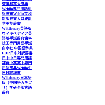
斎藤和英大辞典
Weblio専門用語対
訳辞書
Weblio英和
対訳辞書
人口統計
学英英辞書
Wiktionary英語版
ウィキペディア英
語版
手話辞典
歯科
技工専門用語手話
白水社 中国語辞典
EDR日中対訳辞書
日中中日専門用語
辞典
中英英中専門
用語辞典
Weblio中
日対訳辞書
Wiktionary日本語
版（中国語カテゴ
リ）
学研全訳古語
辞典