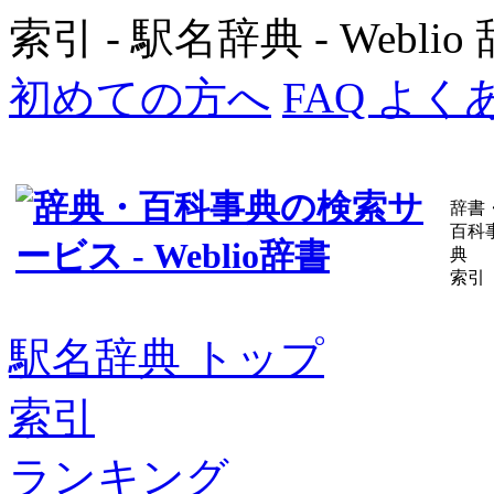
索引 - 駅名辞典 - Webl
初めての方へ
FAQ よ
辞書
百科
典
索引
駅名辞典 トップ
索引
ランキング