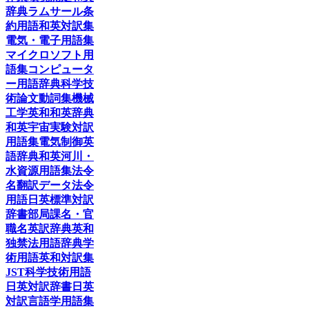
辞典
ラムサール条
約用語和英対訳集
電気・電子用語集
マイクロソフト用
語集
コンピュータ
ー用語辞典
科学技
術論文動詞集
機械
工学英和和英辞典
和英宇宙実験対訳
用語集
電気制御英
語辞典
和英河川・
水資源用語集
法令
名翻訳データ
法令
用語日英標準対訳
辞書
部局課名・官
職名英訳辞典
英和
独禁法用語辞典
学
術用語英和対訳集
JST科学技術用語
日英対訳辞書
日英
対訳言語学用語集