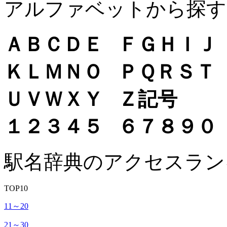
アルファベットから探す
Ａ
Ｂ
Ｃ
Ｄ
Ｅ
Ｆ
Ｇ
Ｈ
Ｉ
Ｊ
Ｋ
Ｌ
Ｍ
Ｎ
Ｏ
Ｐ
Ｑ
Ｒ
Ｓ
Ｔ
Ｕ
Ｖ
Ｗ
Ｘ
Ｙ
Ｚ
記号
１
２
３
４
５
６
７
８
９
０
駅名辞典のアクセスラン
TOP10
11～20
21～30