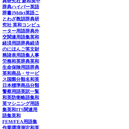
典
研究社 新和英中
辞典
ハイパー英語
辞書
JMdict
英語こ
とわざ教訓辞典
研
究社 英和コンピュ
ーター用語辞典
外
交関連用語集
英和
経済用語辞典
経済
のにほんご
英文財
務諸表用語集
人事
労務和英辞典
英和
生命保険用語辞典
英和商品・サービ
ス国際分類名
和英
日本標準商品分類
警察用語英訳一覧
和英防衛略語集
和
英マシニング用語
集
英和ITS関連用
語集
英和
FEM/FEA用語集
作業環境測定和英