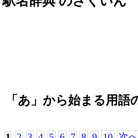
駅名辞典 のさくいん
「あ」から始まる用語
1
2
3
4
5
6
7
8
9
10
次