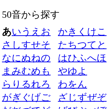
50音から探す
あ
い
う
え
お
か
き
く
け
こ
さ
し
す
せ
そ
た
ち
つ
て
と
な
に
ぬ
ね
の
は
ひ
ふ
へ
ほ
ま
み
む
め
も
や
ゆ
よ
ら
り
る
れ
ろ
わ
を
ん
が
ぎ
ぐ
げ
ご
ざ
じ
ず
ぜ
ぞ