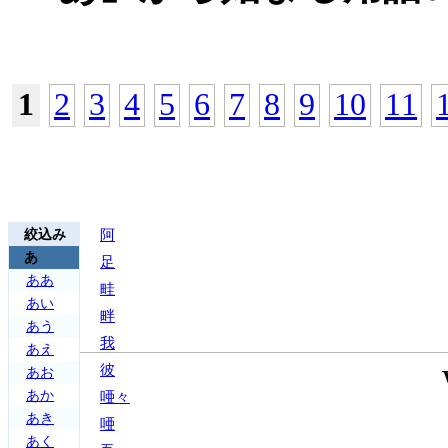
1
2
3
4
5
6
7
8
9
10
11
絞込み
阿
あ
足
ああ
畦
あい
畔
あう
我
あえ
彼
あお
あか
唖々
あき
唖
あく