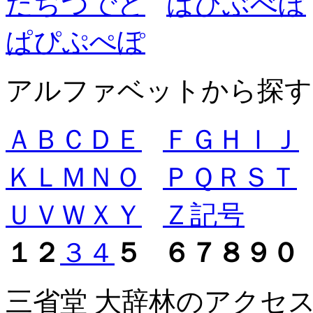
だ
ぢ
づ
で
ど
ば
び
ぶ
べ
ぼ
ぱ
ぴ
ぷ
ぺ
ぽ
アルファベットから探す
Ａ
Ｂ
Ｃ
Ｄ
Ｅ
Ｆ
Ｇ
Ｈ
Ｉ
Ｊ
Ｋ
Ｌ
Ｍ
Ｎ
Ｏ
Ｐ
Ｑ
Ｒ
Ｓ
Ｔ
Ｕ
Ｖ
Ｗ
Ｘ
Ｙ
Ｚ
記号
１
２
３
４
５
６
７
８
９
０
三省堂 大辞林のアクセ