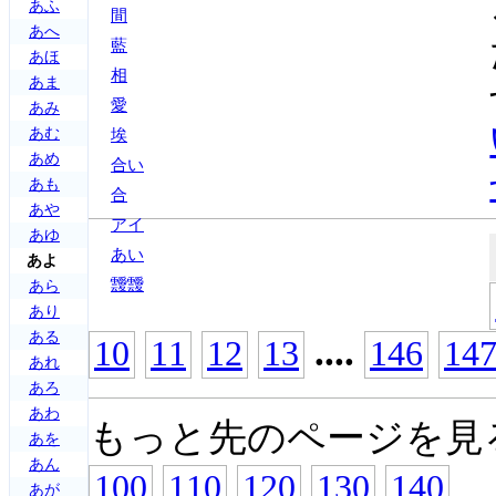
あふ
間
あへ
藍
あほ
相
あま
愛
あみ
あむ
埃
あめ
合い
あも
合
あや
アイ
あゆ
あい
あよ
靉靉
あら
あり
ある
...
.
10
11
12
13
146
14
あれ
あろ
あわ
もっと先のページを見
あを
あん
100
110
120
130
140
あが