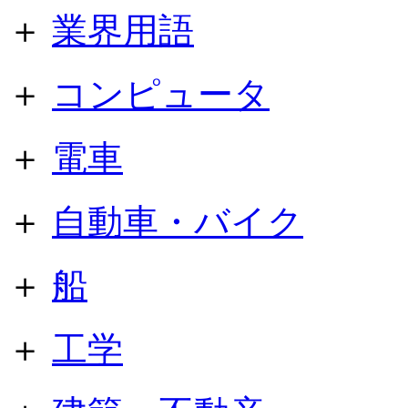
＋
業界用語
＋
コンピュータ
＋
電車
＋
自動車・バイク
＋
船
＋
工学