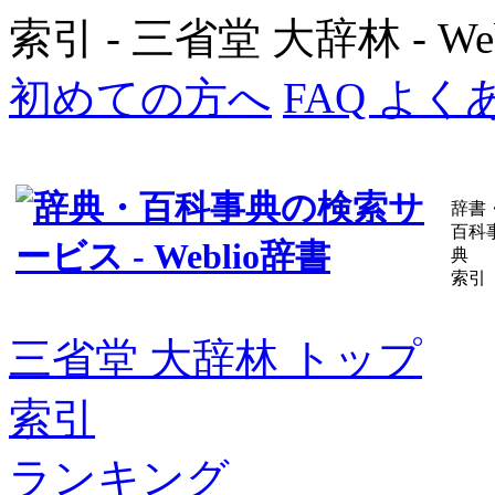
索引 - 三省堂 大辞林 - W
初めての方へ
FAQ よ
辞書
百科
典
索引
三省堂 大辞林 トップ
索引
ランキング