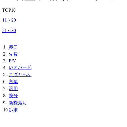
TOP10
11～20
21～30
1
赤口
2
先負
3
E/V
4
レオパード
5
こざとへん
6
言葉
7
汎用
8
按分
9
新株落ち
10
訴求