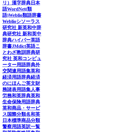
リ）
漢字辞典
日本
語WordNet(類
語)
Weblio類語辞書
Weblioシソーラス
研究社 新英和中辞
典
研究社 新和英中
辞典
ハイパー英語
辞書
JMdict
英語こ
とわざ教訓辞典
研
究社 英和コンピュ
ーター用語辞典
外
交関連用語集
英和
経済用語辞典
経済
のにほんご
英文財
務諸表用語集
人事
労務和英辞典
英和
生命保険用語辞典
英和商品・サービ
ス国際分類名
和英
日本標準商品分類
警察用語英訳一覧