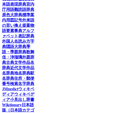
本語表現辞典
宮内
庁用語
難読語辞典
原色大辞典
標準案
内用図記号
外来語
の言い換え提案
物
語要素事典
アルフ
ァベット表記辞典
外国人名読み方字
典
隠語大辞典
季
語・季題辞典
歌舞
伎・浄瑠璃外題辞
典
古典文学作品名
辞典
近代文学作品
名辞典
地名辞典
駅
名辞典
住所・郵便
番号検索
名字辞典
JMnedict
ウィキペ
ディア
ウィキペデ
ィア小見出し辞書
Wiktionary日本語
版（日本語カテゴ