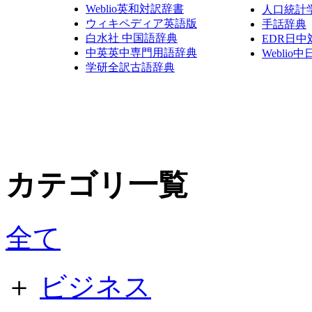
Weblio英和対訳辞書
人口統計
ウィキペディア英語版
手話辞典
白水社 中国語辞典
EDR日中
中英英中専門用語辞典
Weblio
学研全訳古語辞典
カテゴリ一覧
全て
＋
ビジネス