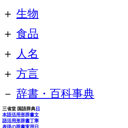
＋
生物
＋
食品
＋
人名
＋
方言
－
辞書・百科事典
三省堂 国語辞典
日
本語活用形辞書
文
語活用形辞書
丁寧
表現の辞書
実用日