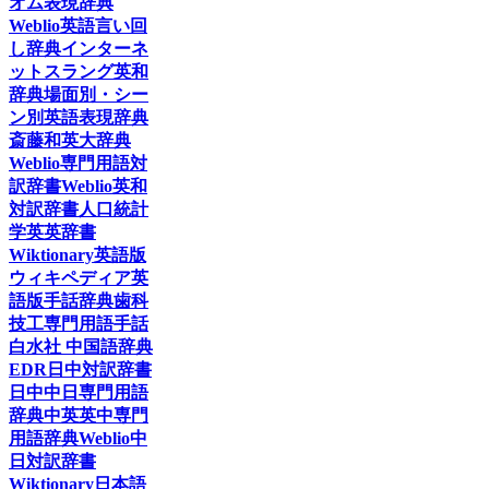
オム表現辞典
Weblio英語言い回
し辞典
インターネ
ットスラング英和
辞典
場面別・シー
ン別英語表現辞典
斎藤和英大辞典
Weblio専門用語対
訳辞書
Weblio英和
対訳辞書
人口統計
学英英辞書
Wiktionary英語版
ウィキペディア英
語版
手話辞典
歯科
技工専門用語手話
白水社 中国語辞典
EDR日中対訳辞書
日中中日専門用語
辞典
中英英中専門
用語辞典
Weblio中
日対訳辞書
Wiktionary日本語