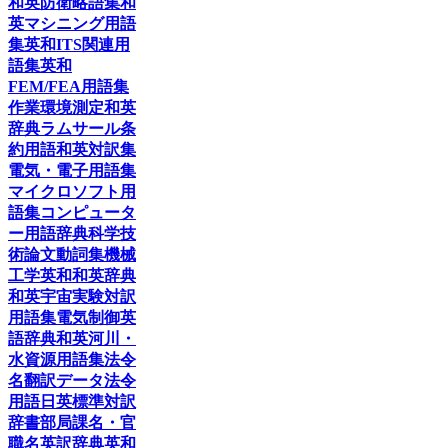
和英防衛略語集
和
英マシニング用語
集
英和ITS関連用
語集
英和
FEM/FEA用語集
作業環境測定和英
辞典
ラムサール条
約用語和英対訳集
電気・電子用語集
マイクロソフト用
語集
コンピュータ
ー用語辞典
科学技
術論文動詞集
機械
工学英和和英辞典
和英宇宙実験対訳
用語集
電気制御英
語辞典
和英河川・
水資源用語集
法令
名翻訳データ
法令
用語日英標準対訳
辞書
部局課名・官
職名英訳辞典
英和