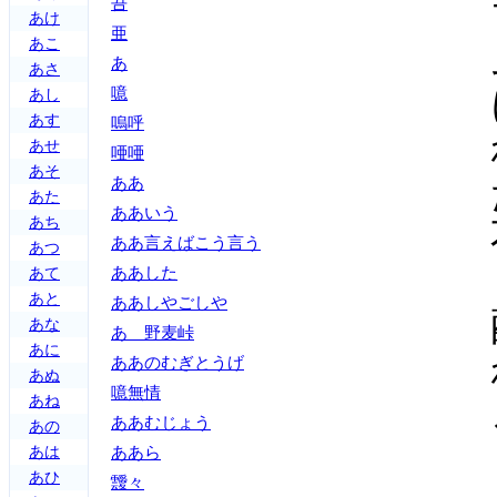
吾
あけ
亜
あこ
あ
あさ
噫
あし
あす
嗚呼
あせ
唖唖
あそ
ああ
あた
ああいう
あち
ああ言えばこう言う
あつ
ああした
あて
あと
ああしやごしや
あな
あゝ野麦峠
あに
ああのむぎとうげ
あぬ
噫無情
あね
ああむじょう
あの
あは
ああら
あひ
靉々