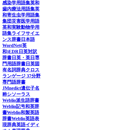
感染学用語集
英和
歯内療法用語集
英
和寄生虫学用語集
集団災害医学用語
英和実験動物学用
語集
ライフサイエ
ンス辞書
日本語
WordNet(英
和)
EDR日英対訳
辞書
日英・英日専
門用語辞書
日英固
有名詞辞典
クロス
ランゲージ 37分野
専門語辞書
JMnedict
遺伝子名
称シソーラス
Weblio派生語辞書
Weblio記号和英辞
書
Weblio和製英語
辞書
Weblio英語表
現辞典
英語イディ