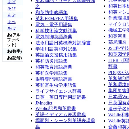
英和商品・サービス国際分類
あぱ
和英日本
名
あぴ
和英マシ
和英防衛略語集
あぷ
作業環境
英和FEM/FEA用語集
あぺ
マイクロ
電気・電子用語集
あぽ
機械工学
科学技術論文動詞集
あ(アル
和英河川
電気制御英語辞典
ファベ
部局課名
法令用語日英標準対訳辞書
ット)
JST科
学術用語英和対訳集
あ(数字)
和英図学
英語論文投稿用語集
あ(記号)
ITER
英和防災用語集
辞書
和英教育用語辞典
PDQ®が
英和医学用語集
英和解剖
眼科専門用語辞書
英和環境
英和寄生虫学用語集
集団災害
ライフサイエンス辞書
日本語Wor
日英・英日専門用語辞書
日英固有
JMnedict
Weblio記号和英辞書
遺伝子名
英語イディオム表現辞典
Weblio
場面別・シーン別英語表現辞
Webli
典
斎藤和英