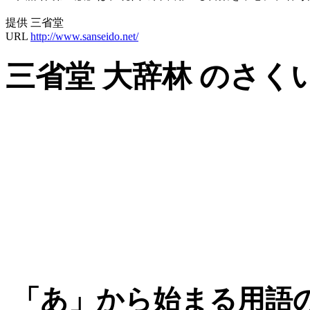
提供 三省堂
URL
http://www.sanseido.net/
三省堂 大辞林 のさく
「あ」から始まる用語