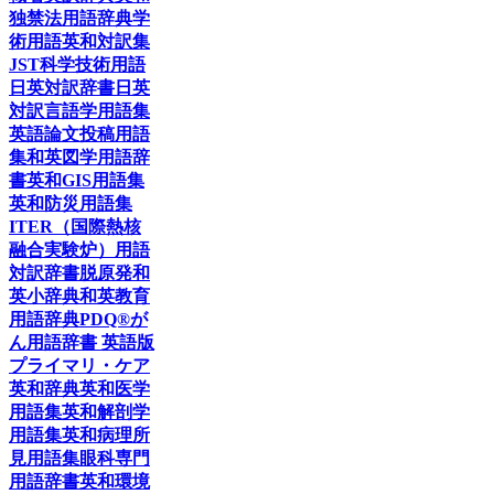
独禁法用語辞典
学
術用語英和対訳集
JST科学技術用語
日英対訳辞書
日英
対訳言語学用語集
英語論文投稿用語
集
和英図学用語辞
書
英和GIS用語集
英和防災用語集
ITER（国際熱核
融合実験炉）用語
対訳辞書
脱原発和
英小辞典
和英教育
用語辞典
PDQ®が
ん用語辞書 英語版
プライマリ・ケア
英和辞典
英和医学
用語集
英和解剖学
用語集
英和病理所
見用語集
眼科専門
用語辞書
英和環境