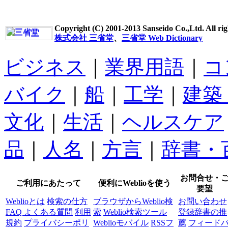
Copyright (C) 2001-2013 Sanseido Co.,Ltd. All rig
株式会社 三省堂
、
三省堂 Web Dictionary
ビジネス
｜
業界用語
｜
コ
バイク
｜
船
｜
工学
｜
建築
文化
｜
生活
｜
ヘルスケア
品
｜
人名
｜
方言
｜
辞書・
お問合せ・
ご利用にあたって
便利にWeblioを使う
要望
Weblioとは
検索の仕方
ブラウザからWeblio検
お問い合わせ
FAQ よくある質問
利用
索
Weblio検索ツール
登録辞書の推
規約
プライバシーポリ
Weblioモバイル
RSSフ
薦
フィード