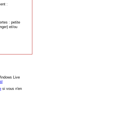
ent :
rtes : petite
nger) et/ou
essenger
Windows Live
il
e
si vous n'en