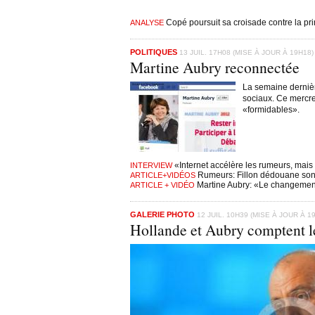
Copé poursuit sa croisade contre la pr
ANALYSE
POLITIQUES
13 JUIL. 17H08 (MISE À JOUR À 19H18)
Martine Aubry reconnectée
La semaine dernièr
sociaux. Ce mercred
«formidables».
«Internet accélère les rumeurs, mais
INTERVIEW
Rumeurs: Fillon dédouane son
ARTICLE+VIDÉOS
Martine Aubry: «Le changemen
ARTICLE + VIDÉO
GALERIE PHOTO
12 JUIL. 10H39 (MISE À JOUR À 1
Hollande et Aubry comptent l