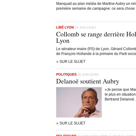
Manquait au plan média de Martine Aubry un rel
première semaine de campagne: ce sera chose f
LIBÉ LYON
29 JUIN 13H07
Collomb se range derrière Holl
Lyon
Le sénateur-maire (PS) de Lyon, Gérard Collomb
de François Hollande à la primaire du Parti socia
SUR LE SUJET
POLITIQUES
28 JUIN 22H55
Delanoë soutient Aubry
«Je pense que Mart
le plus en situatio
Bertrand Delanoë.
SUR LE SUJET