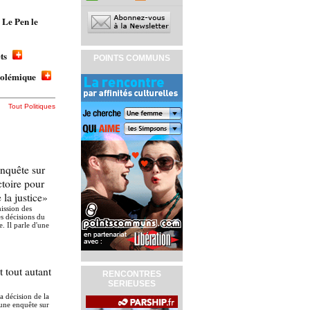
 Le Pen le
fets
POINTS COMMUNS
 polémique
Tout Politiques
nquête sur
toire pour
 la justice»
ission des
es décisions du
. Il parle d'une
 tout autant
RENCONTRES
SERIEUSES
la décision de la
 une enquête sur