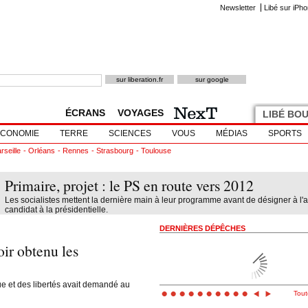
Newsletter
Libé sur iPh
ÉCRANS
VOYAGES
LIBÉ BO
ÉCONOMIE
TERRE
SCIENCES
VOUS
MÉDIAS
SPORTS
rseille
Orléans
Rennes
Strasbourg
Toulouse
Primaire, projet : le PS en route vers 2012
Les socialistes mettent la dernière main à leur programme avant de désigner à l'
candidat à la présidentielle.
DERNIÈRES DÉPÊCHES
oir obtenu les
ue et des libertés avait demandé au
Tout