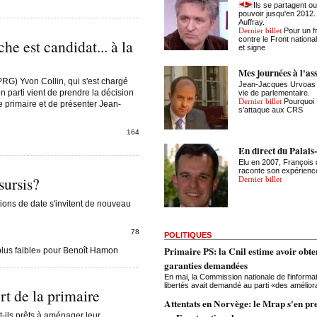
Ils se partagent ou
pouvoir jusqu'en 2012. 
Auffray.
Dernier billet
Pour un f
contre le Front nationa
he est candidat... à la
et signe
Mes journées à l'a
PRG) Yvon Collin, qui s'est chargé
Jean-Jacques Urvoas (
 parti vient de prendre la décision
vie de parlementaire.
Dernier billet
Pourquoi 
te primaire et de présenter Jean-
s'attaque aux CRS
164
En direct du Palai
Elu en 2007, François 
raconte son expérienc
sursis?
Dernier billet
ions de date s'invitent de nouveau
78
POLITIQUES
Primaire PS: la Cnil estime avoir obte
lus faible» pour Benoît Hamon
garanties demandées
En mai, la Commission nationale de l'informa
libertés avait demandé au parti «des amélior
rt de la primaire
Attentats en Norvège: le Mrap s'en p
t-ils prêts à aménager leur