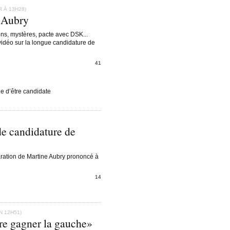
R À 13H28)
 Aubry
ons, mystères, pacte avec DSK...
vidéo sur la longue candidature de
41
e d’être candidate
de candidature de
laration de Martine Aubry prononcé à
14
N 12H51)
re gagner la gauche»