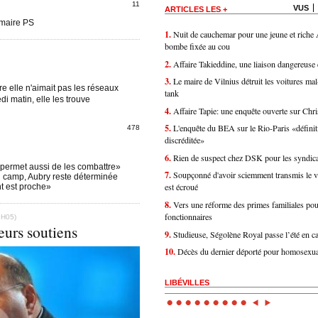
11
VUS
ARTICLES LES +
imaire PS
1.
Nuit de cauchemar pour une jeune et riche 
bombe fixée au cou
2.
Affaire Takieddine, une liaison dangereuse
3.
Le maire de Vilnius détruit les voitures ma
e elle n'aimait pas les réseaux
tank
i matin, elle les trouve
4.
Affaire Tapie: une enquête ouverte sur Chr
5.
L'enquête du BEA sur le Rio-Paris «défini
478
discréditée»
6.
Rien de suspect chez DSK pour les syndica
 permet aussi de les combattre»
7.
Soupçonné d'avoir sciemment transmis le vi
 camp, Aubry reste déterminée
est écroué
t est proche»
8.
Vers une réforme des primes familiales pou
fonctionnaires
9H05)
eurs soutiens
9.
Studieuse, Ségolène Royal passe l’été en 
10.
Décès du dernier déporté pour homosexua
LIBÉVILLES