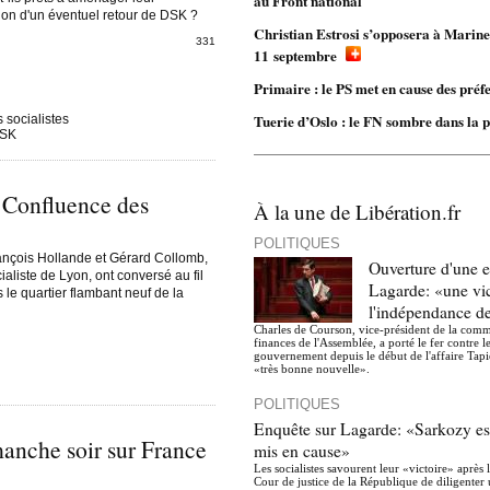
au Front national
tion d'un éventuel retour de DSK ?
Christian Estrosi s’opposera à Marine
331
11 septembre
Primaire : le PS met en cause des pré
Tuerie d’Oslo : le FN sombre dans la
 socialistes
DSK
 Confluence des
À la une de Libération.fr
POLITIQUES
ançois Hollande et Gérard Collomb,
Ouverture d'une e
aliste de Lyon, ont conversé au fil
Lagarde: «une vic
s le quartier flambant neuf de la
l'indépendance de
Charles de Courson, vice-président de la comm
finances de l'Assemblée, a porté le fer contre l
gouvernement depuis le début de l'affaire Tapie
«très bonne nouvelle».
POLITIQUES
Enquête sur Lagarde: «Sarkozy est
anche soir sur France
mis en cause»
Les socialistes savourent leur «victoire» après 
Cour de justice de la République de diligenter