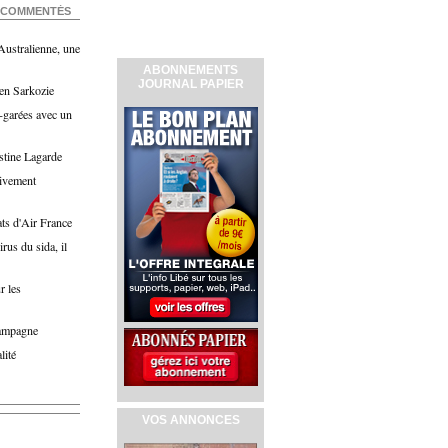
COMMENTÉS
Australienne, une
ABONNEMENTS
JOURNAL PAPIER
 en Sarkozie
l-garées avec un
istine Lagarde
tivement
ts d'Air France
rus du sida, il
r les
campagne
lité
VOS ANNONCES