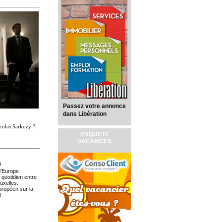
Passez votre annonce
dans Libération
icolas Sarkozy ?
ENQUETE
VACANCES
s
d'Europe
 quotidien entre
uxelles.
ropéen sur la
l