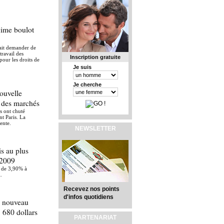
ime boulot
ait demander de
travail des
Inscription gratuite
our les droits de
Je suis
Je cherche
ouvelle
e des marchés
s ont chuté
nt Paris. La
ente.
NEWSLETTER
s au plus
 2009
e de 3,90% à
.
Recevez nos points
d'infos quotidiens
n nouveau
1 680 dollars
PARTENARIAT