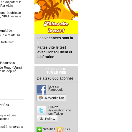
 se disputent le
Par Alain
ront républicain
l, NKM persiste
ssemblée
PS) relate sa
Les vacances sont là
Hortefeux
!
Faites vite le test
avec Conso Client et
Libération
s-Bourbon
de Rugy (Verts)
SUIVEZ LIBÉ
e de député.
SUR LE WEB
Déjà
270 000
abonnés !
Libé sur
Facebook
nu les
Suivez
@liberation_info
sur Twitter
tique et des
ations».
rend à nouveau
Netvibes
RSS