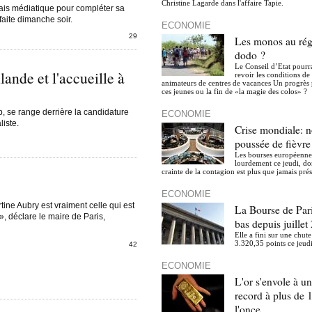
Christine Lagarde dans l'affaire Tapie.
ais médiatique pour compléter sa
aite dimanche soir.
ÉCONOMIE
29
Les monos au rég
dodo ?
Le Conseil d’Etat pourr
ande et l'accueille à
revoir les conditions de 
animateurs de centres de vacances Un progrès p
ces jeunes ou la fin de «la magie des colos» ?
, se range derrière la candidature
ÉCONOMIE
liste.
Crise mondiale: n
poussée de fièvr
Les bourses européenne
lourdement ce jeudi, do
crainte de la contagion est plus que jamais prés
ÉCONOMIE
ine Aubry est vraiment celle qui est
La Bourse de Pari
n», déclare le maire de Paris,
bas depuis juillet
Elle a fini sur une chut
3.320,35 points ce jeudi
42
ÉCONOMIE
L'or s'envole à u
record à plus de 
l'once