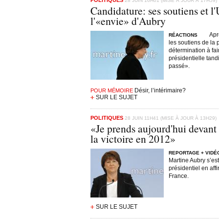
POLITIQUES
28 JUIN 16H01 (MISE À JOUR À 17H59)
Candidature: ses soutiens et l
l'«envie» d'Aubry
Apr
RÉACTIONS
les soutiens de la
détermination à fa
présidentielle tan
passé».
Désir, l’intérimaire?
POUR MÉMOIRE
SUR LE SUJET
POLITIQUES
28 JUIN 11H41 (MISE À JOUR À 13H29)
«Je prends aujourd'hui devant
la victoire en 2012»
REPORTAGE + VIDÉ
Martine Aubry s’est
présidentiel en aff
France.
SUR LE SUJET