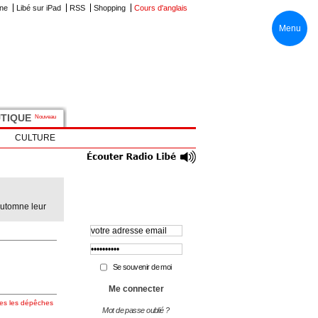
one
Libé sur iPad
RSS
Shopping
Cours d'anglais
Menu
UTIQUE
Nouveau
CULTURE
automne leur
Se souvenir de moi
es les dépêches
Mot de passe oublié ?