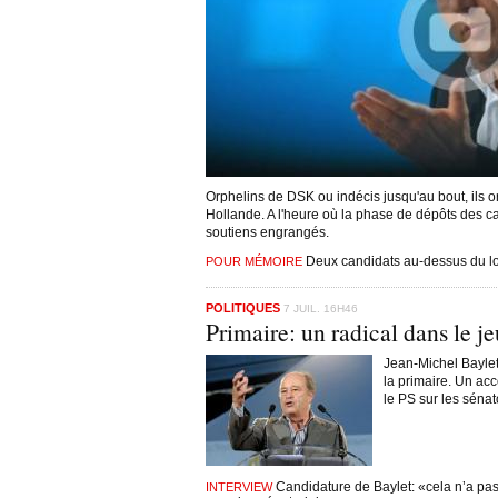
Orphelins de DSK ou indécis jusqu'au bout, ils o
Hollande. A l'heure où la phase de dépôts des ca
soutiens engrangés.
Deux candidats au-dessus du lo
POUR MÉMOIRE
POLITIQUES
7 JUIL. 16H46
Primaire: un radical dans le je
Jean-Michel Baylet
la primaire. Un acc
le PS sur les sénato
Candidature de Baylet: «cela n’a pas 
INTERVIEW