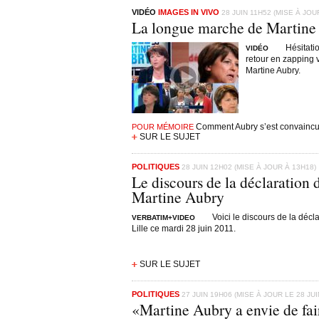
VIDÉO
IMAGES IN VIVO
28 JUIN 11H52 (MISE À JOU
La longue marche de Martine
Hésitati
VIDÉO
retour en zapping 
Martine Aubry.
Comment Aubry s’est convaincu
POUR MÉMOIRE
SUR LE SUJET
POLITIQUES
28 JUIN 12H02 (MISE À JOUR À 13H18)
Le discours de la déclaration 
Martine Aubry
Voici le discours de la déc
VERBATIM+VIDEO
Lille ce mardi 28 juin 2011.
SUR LE SUJET
POLITIQUES
27 JUIN 19H06 (MISE À JOUR LE 28 JUI
«Martine Aubry a envie de fai