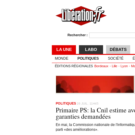
Rechercher :
LA UNE
LABO
DÉBATS
MONDE
POLITIQUES
SOCIÉTÉ
ÉDITIONS RÉGIONALES
Bordeaux
Lille
Lyon
Ma
POLITIQUES
26 JUIL. 11H45
Primaire PS: la Cnil estime av
garanties demandées
En mai, la Commission nationale de l'informatiq
parti «des améliorations».