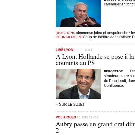
calendrier en fonc
«Immense joie» et «espoir» chez les
RÉACTIONS
Coup de théâtre dans l'affaire 
POUR MÉMOIRE
LIBÉ LYON
1 JUIL. 6H44
A Lyon, Hollande se pose à la
courants du PS
Fr
REPORTAGE
sénateur-maire soci
de l'eau jeudi, dan
Confluence.
SUR LE SUJET
POLITIQUES
30 JUIN 12H59
Aubry passe un grand oral dim
2