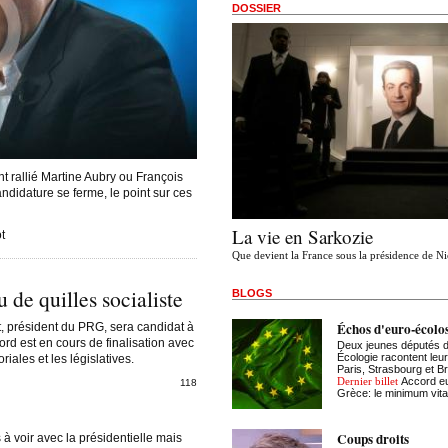
DOSSIER
nt rallié Martine Aubry ou François
ndidature se ferme, le point sur ces
La vie en Sarkozie
t
Que devient la France sous la présidence de N
u de quilles socialiste
BLOGS
Échos d'euro-écolo
, président du PRG, sera candidat à
ord est en cours de finalisation avec
Deux jeunes députés 
Écologie racontent leur
riales et les législatives.
Paris, Strasbourg et Br
Dernier billet
Accord eu
118
Grèce: le minimum vita
Coups droits
à voir avec la présidentielle mais