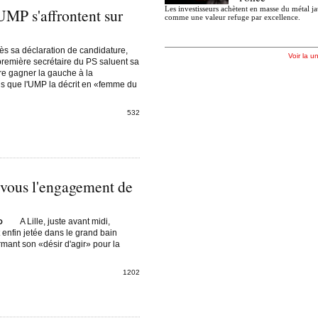
Les investisseurs achètent en masse du métal j
'UMP s'affrontent sur
comme une valeur refuge par excellence.
ès sa déclaration de candidature,
Voir la u
 première secrétaire du PS saluent sa
ire gagner la gauche à la
dis que l'UMP la décrit en «femme du
532
 vous l'engagement de
A Lille, juste avant midi,
O
 enfin jetée dans le grand bain
irmant son «désir d'agir» pour la
1202