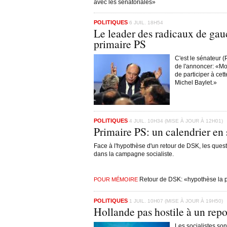
avec les sénatoriales»
POLITIQUES
6 JUIL. 18H54
Le leader des radicaux de gauc
primaire PS
C'est le sénateur (
de l'annoncer: «Mon
de participer à cet
Michel Baylet.»
POLITIQUES
4 JUIL. 10H34 (MISE À JOUR À 12H01)
Primaire PS: un calendrier en 
Face à l'hypothèse d'un retour de DSK, les quest
dans la campagne socialiste.
Retour de DSK: «hypothèse la p
POUR MÉMOIRE
POLITIQUES
1 JUIL. 10H07 (MISE À JOUR À 19H50)
Hollande pas hostile à un repo
Les socialistes son