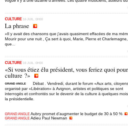
vogue il y a une dizaine d’années. Les quatre musiciens, auteurs du
CULTURE
16 JUIL. 0H00
La phrase
«Il y avait des chansons que j’avais quasiment effacées de ma mém
Mourir pour une nuit , Ça sert à quoi, Marie, Pierre et Charlemagne,
que...
CULTURE
16 JUIL. 0H00
«Si vous étiez élu président, vous feriez quoi pour
culture ?»
Débat . Vendredi, durant le forum «Aux arts, citoyens
GRAND ANGLE
organisé par «Libération» à Avignon, artistes et politiques se sont
interrogés et confrontés sur le devenir de la culture à quelques moi
la présidentielle.
Aubry promet d’augmenter le budget de 30 à 50 %
GRAND ANGLE
Adieu Paul Newman
GRAND ANGLE