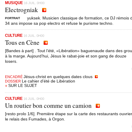
MUSIQUE
16 JUIL. 0H00
Electrogniak
yuksek. Musicien classique de formation, ce DJ rémois 
PORTRAIT
34 ans impose sa pop electro et refuse le purisme techno.
CULTURE
16 JUIL. 0H00
Tous en Cène
[Bandes à part] . Tout l’été, «Libération» baguenaude dans des gro
à la marge. Aujourd’hui, Jésus le rabat-joie et son gang de douze
losers.
Jésus-christ en quelques dates clous
ENCADRÉ
Le cahier d'été de Libération
DOSSIER
SUR LE SUJET
CULTURE
16 JUIL. 0H00
Un routier bon comme un camion
[resto prolo 1/6]. Première étape sur la carte des restaurants ouvrier
le relais des Fumades, à Orgon.