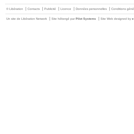
© Libération
Contacts
Publicité
Licence
Données personnelles
Conditions géné
Un site de Libération Network
Site hébergé par
Pilot Systems
Site Web designed by
e