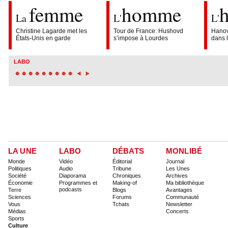
femme
homme
h
La
L'
L'
Christine Lagarde met les
Tour de France: Hushovd
Hanov
États-Unis en garde
s’impose à Lourdes
dans 
LABO
LA UNE
LABO
DÉBATS
MONLIBÉ
Monde
Vidéo
Éditorial
Journal
Politiques
Audio
Tribune
Les Unes
Société
Diaporama
Chroniques
Archives
Économie
Programmes et
Making-of
Ma bibliothèque
podcasts
Terre
Blogs
Avantages
Sciences
Forums
Communauté
Vous
Tchats
Newsletter
Médias
Concerts
Sports
Culture