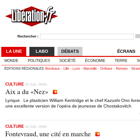
Rechercher :
LA UNE
LABO
DÉBATS
ÉCRANS
MONDE
POLITIQUES
SOCIÉTÉ
ÉCONOMIE
TERRE
S
ÉDITIONS RÉGIONALES
Bordeaux
Lille
Lyon
Marseille
Orléans
Rennes
Stras
CULTURE
16 JUIL. 0H00
Aix a du «Nez»
Lyrique . Le plasticien William Kentridge et le chef Kazushi Ono livre
une excellente version de l’opéra de jeunesse de Chostakovitch.
CULTURE
16 JUIL. 0H00
Fontevraud, une cité en marche