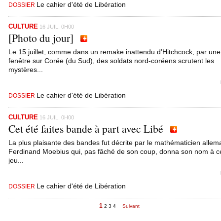
Le cahier d'été de Libération
DOSSIER
CULTURE
16 JUIL. 0H00
[Photo du jour]
Le 15 juillet, comme dans un remake inattendu d’Hitchcock, par une
fenêtre sur Corée (du Sud), des soldats nord-coréens scrutent les
mystères...
Le cahier d'été de Libération
DOSSIER
CULTURE
16 JUIL. 0H00
Cet été faites bande à part avec Libé
La plus plaisante des bandes fut décrite par le mathématicien alle
Ferdinand Moebius qui, pas fâché de son coup, donna son nom à c
jeu...
Le cahier d'été de Libération
DOSSIER
1
2
3
4
Suivant