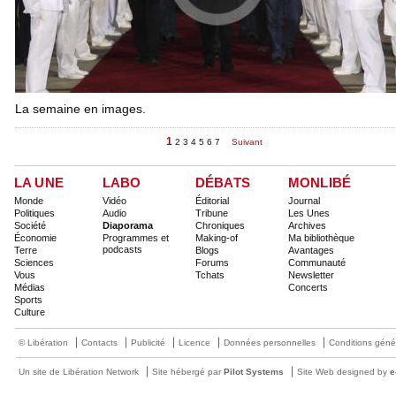
La semaine en images.
1
2
3
4
5
6
7
Suivant
LA UNE
LABO
DÉBATS
MONLIBÉ
Monde
Vidéo
Éditorial
Journal
Politiques
Audio
Tribune
Les Unes
Société
Diaporama
Chroniques
Archives
Économie
Programmes et
Making-of
Ma bibliothèque
podcasts
Terre
Blogs
Avantages
Sciences
Forums
Communauté
Vous
Tchats
Newsletter
Médias
Concerts
Sports
Culture
© Libération
Contacts
Publicité
Licence
Données personnelles
Conditions géné
Un site de Libération Network
Site hébergé par
Pilot Systems
Site Web designed by
e