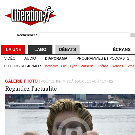
Rechercher :
LA UNE
LABO
DÉBATS
ÉCRANS
VIDÉO
AUDIO
DIAPORAMA
PROGRAMMES ET PODCASTS
ÉDITIONS RÉGIONALES
Bordeaux
Lille
Lyon
Marseille
Orléans
Rennes
Stras
GALERIE PHOTO
1 AOÛT 11H09 (MISE À JOUR LE 3 AOÛT 17H42)
Regardez l'actualité