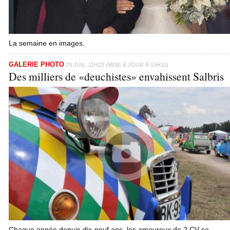
La semaine en images.
GALERIE PHOTO
29 JUIL. 11H23 (MISE À JOUR À 13H11)
Des milliers de «deuchistes» envahissent Salbris
Chaque année depuis dix-neuf ans, les amoureux de 2 CV se