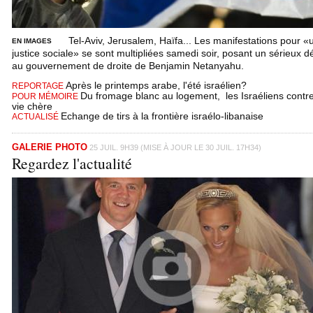
Tel-Aviv, Jerusalem, Haïfa... Les manifestations pour «
EN IMAGES
justice sociale» se sont multipliées samedi soir, posant un sérieux dé
au gouvernement de droite de Benjamin Netanyahu.
Après le printemps arabe, l'été israélien?
REPORTAGE
Du fromage blanc au logement, les Israéliens contre
POUR MÉMOIRE
vie chère
Echange de tirs à la frontière israélo-libanaise
ACTUALISÉ
GALERIE PHOTO
25 JUIL. 9H39 (MISE À JOUR LE 30 JUIL. 17H34)
Regardez l'actualité