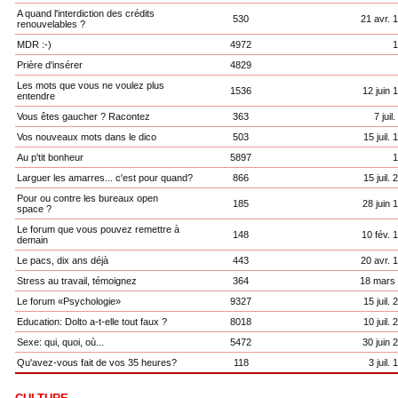
A quand l'interdiction des crédits
530
21 avr. 
renouvelables ?
MDR :-)
4972
1
Prière d'insérer
4829
Les mots que vous ne voulez plus
1536
12 juin 
entendre
Vous êtes gaucher ? Racontez
363
7 juil
Vos nouveaux mots dans le dico
503
15 juil.
Au p'tit bonheur
5897
1
Larguer les amarres... c'est pour quand?
866
15 juil.
Pour ou contre les bureaux open
185
28 juin 
space ?
Le forum que vous pouvez remettre à
148
10 fév. 
demain
Le pacs, dix ans déjà
443
20 avr. 
Stress au travail, témoignez
364
18 mars
Le forum «Psychologie»
9327
15 juil.
Education: Dolto a-t-elle tout faux ?
8018
10 juil.
Sexe: qui, quoi, où...
5472
30 juin 
Qu'avez-vous fait de vos 35 heures?
118
3 juil.