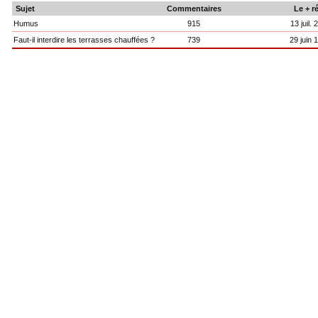
Sujet
Commentaires
Le + r
Humus
915
13 juil.
Faut-il interdire les terrasses chauffées ?
739
29 juin 