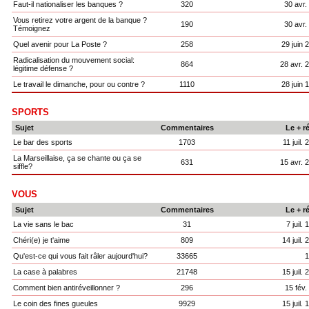
Faut-il nationaliser les banques ?
320
30 avr.
Vous retirez votre argent de la banque ?
190
30 avr.
Témoignez
Quel avenir pour La Poste ?
258
29 juin 
Radicalisation du mouvement social:
864
28 avr. 
légitime défense ?
Le travail le dimanche, pour ou contre ?
1110
28 juin 
SPORTS
Sujet
Commentaires
Le + r
Le bar des sports
1703
11 juil.
La Marseillaise, ça se chante ou ça se
631
15 avr. 
siffle?
VOUS
Sujet
Commentaires
Le + r
La vie sans le bac
31
7 juil.
Chéri(e) je t'aime
809
14 juil.
Qu'est-ce qui vous fait râler aujourd'hui?
33665
1
La case à palabres
21748
15 juil.
Comment bien antiréveillonner ?
296
15 fév.
Le coin des fines gueules
9929
15 juil.