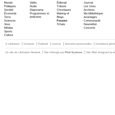
Monde
Vidéo
Éditorial
Journal
Politiques
Audio
Tribune
Les Unes
Société
Diaporama
Chroniques
Archives
Économie
Programmes et
Making-of
Ma bibliothèque
podcasts
Terre
Blogs
Avantages
Sciences
Forums
Communauté
Vous
Tchats
Newsletter
Médias
Concerts
Sports
Culture
© Libération
Contacts
Publicité
Licence
Données personnelles
Conditions géné
Un site de Libération Network
Site hébergé par
Pilot Systems
Site Web designed by
e