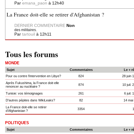
Par
emana_paon
à 12h40
La France doit-elle se retirer d'Afghanistan ?
DERNIER COMMENTAIRE
Non
des militaires.
Par
tartouil
à 12h11
Tous les forums
MONDE
Sujet
Commentaires
Le + r
Pour ou contre l'intervention en Libye?
824
28 juin 
Après Fukushima, la France doit-elle
874
10 juil.
renoncer au nucléaire ?
Tunisie: vos témoignages
261
6 juil.
D'autres pépites dans WikiLeaks?
82
14 mai
La France doit-elle se retirer
3354
d'Afghanistan ?
POLITIQUES
Sujet
Commentaires
Le + r