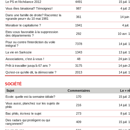
Le PS et l'échéance 2012
4491
15 juil.
Vous êtes binational? Témoignez!
987
4 juil.
Dans une famille de droite? Racontez la
361
14 juin
«grande peur» du 10 mai 1981
Moraliser le capitalisme ?
1941
4 juil
Etes-vous favorable à la suppression
292
10 avr. 
des départements ?
Pour ou contre l'interdiction du voile
7378
14 juil.
intégral ?
La vie en Sarkozie
1343
13 juil.
Associations, c'est à vous !
48
24 juin 
Prêt à travailler jusqu’à 67 ans ?
3175
14 juin 
Qu'est-ce qu’elle dit, la démocratie ?
2013
14 juil.
SOCIÉTÉ
Sujet
Commentaires
Le + r
Ecole: quelle est la semaine idéale?
170
15 juil.
Vous aussi, planchez sur les sujets de
216
14 juil.
philo
Bac philo, écrivez le sujet
273
8 juil.
Des radars qui protègent ou qui
409
15 juil.
rançonnent?