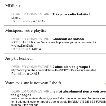
MDR :-)
DERNIER COMMENTAIRE
Très jolie cette bébête !
Miam ...
Par
broadway
à 14h42
Musiques: votre playlist
DERNIER COMMENTAIRE
Chanson de saison
RICET BARRIER - Les Vacanciers http://www.youtube.com/watch?
v=cimwDmyDwls
Par
tartouil
à 14h14
Au p'tit bonheur
DERNIER COMMENTAIRE
J'aime bien ce groupe !
http://www.youtube.com/watch?v=1ReVGKY08Bc&feature=related
Par
lolitou
à 14h13
Votre avis sur le nouveau Libe.fr
DERNIER COMMENTAIRE
je n'ai absolument rien à voir av
tes grisages
mais comme tu rêves de moi, ça me flatte que tu le penses. Tu devrais sui
ton traitement, et je te rappelle que tu as ete BANNI A VIE DE SES FORU
fatal pour ton trollage…