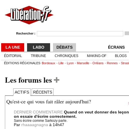
Rechercher :
LA UNE
LABO
DÉBATS
ÉCRANS
ÉDITORIAL
TRIBUNE
CHRONIQUES
MAKING-OF
BLOGS
ÉDITIONS RÉGIONALES
Bordeaux
Lille
Lyon
Marseille
Orléans
Rennes
Stras
Les forums les
ACTIFS
RÉCENTS
Qu'est-ce qui vous fait râler aujourd'hui?
DERNIER COMMENTAIRE
Quand on veut donner des leço
on essaie d'écrire correctement.
Sans écrire comme Sarkozy parle.
Par
rhaaaagnagna
à 14h47