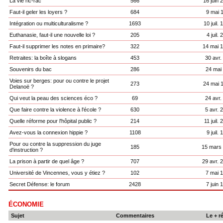
La vie ric-rac
566
16 juin 
Faut-il geler les loyers ?
684
9 mai 
Intégration ou multiculturalisme ?
1693
10 juil.
Euthanasie, faut-il une nouvelle loi ?
205
4 juil.
Faut-il supprimer les notes en primaire?
322
14 mai 
Retraites: la boîte à slogans
453
30 avr.
Souvenirs du bac
286
24 mai
Voies sur berges: pour ou contre le projet
273
24 mai 
Delanoë ?
Qui veut la peau des sciences éco ?
69
24 avr.
Que faire contre la violence à l'école ?
630
5 avr. 
Quelle réforme pour l'hôpital public ?
214
11 juil.
Avez-vous la connexion hippie ?
1108
9 juil.
Pour ou contre la suppression du juge
185
15 mars
d'instruction ?
La prison à partir de quel âge ?
707
29 avr. 
Université de Vincennes, vous y étiez ?
102
7 mai 
Secret Défense: le forum
2428
7 juin 
ÉCONOMIE
Sujet
Commentaires
Le + r