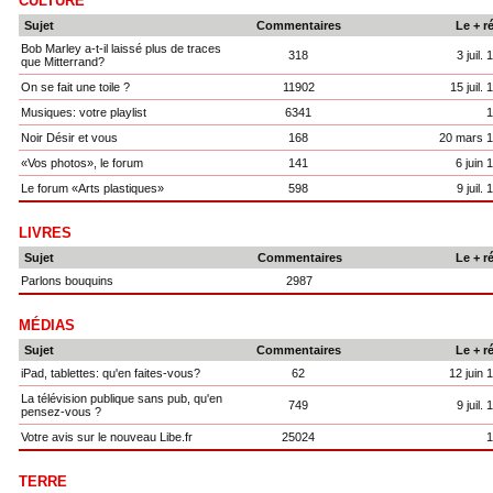
CULTURE
Sujet
Commentaires
Le + r
Bob Marley a-t-il laissé plus de traces
318
3 juil.
que Mitterrand?
On se fait une toile ?
11902
15 juil.
Musiques: votre playlist
6341
1
Noir Désir et vous
168
20 mars 
«Vos photos», le forum
141
6 juin 
Le forum «Arts plastiques»
598
9 juil.
LIVRES
Sujet
Commentaires
Le + r
Parlons bouquins
2987
MÉDIAS
Sujet
Commentaires
Le + r
iPad, tablettes: qu'en faites-vous?
62
12 juin 
La télévision publique sans pub, qu'en
749
9 juil.
pensez-vous ?
Votre avis sur le nouveau Libe.fr
25024
1
TERRE