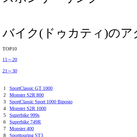
バイク(ドゥカティ)の
TOP10
11～20
21～30
1
SportClassic GT 1000
2
Monster S2R 800
3
SportClassic Sport 1000 Biposto
4
Monster S2R 1000
5
Superbike 999s
6
Superbike 749R
7
Monster 400
8
Sporttouring ST3