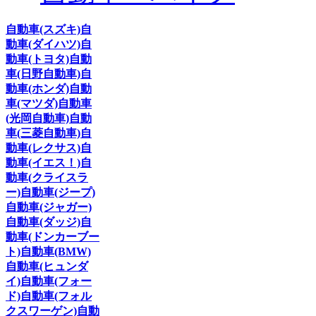
自動車(スズキ)
自
動車(ダイハツ)
自
動車(トヨタ)
自動
車(日野自動車)
自
動車(ホンダ)
自動
車(マツダ)
自動車
(光岡自動車)
自動
車(三菱自動車)
自
動車(レクサス)
自
動車(イエス！)
自
動車(クライスラ
ー)
自動車(ジープ)
自動車(ジャガー)
自動車(ダッジ)
自
動車(ドンカーブー
ト)
自動車(BMW)
自動車(ヒュンダ
イ)
自動車(フォー
ド)
自動車(フォル
クスワーゲン)
自動