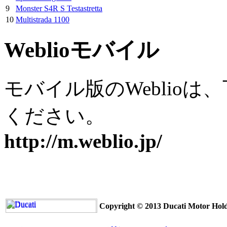
9
Monster S4R S Testastretta
10
Multistrada 1100
Weblioモバイル
モバイル版のWeblioは
ください。
http://m.weblio.jp/
Copyright © 2013 Ducati Motor Holdin