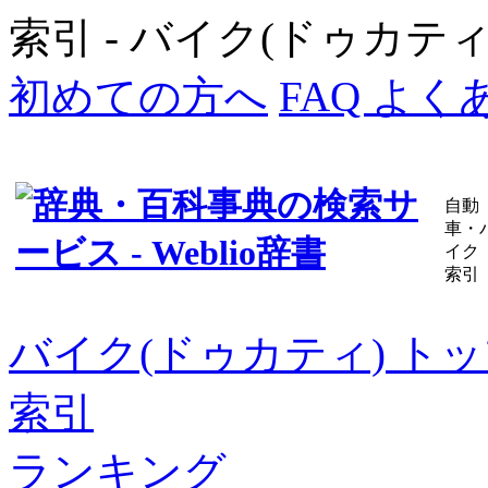
索引 - バイク(ドゥカティ)
初めての方へ
FAQ よ
自動
車・
イク
索引
バイク(ドゥカティ) ト
索引
ランキング