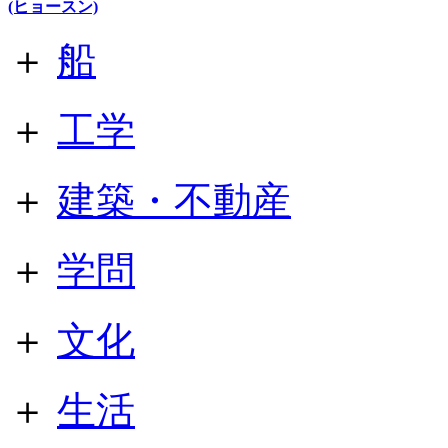
(ヒョースン)
＋
船
＋
工学
＋
建築・不動産
＋
学問
＋
文化
＋
生活