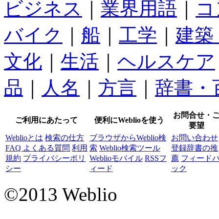
ビジネス
｜
業界用語
｜
コ
バイク
｜
船
｜
工学
｜
建築
文化
｜
生活
｜
ヘルスケア
品
｜
人名
｜
方言
｜
辞書・
お問合せ・
ご利用にあたって
便利にWeblioを使う
要望
Weblioとは
検索の仕方
ブラウザからWeblio検
お問い合わせ
FAQ よくある質問
利用
索
Weblio検索ツール
登録辞書の推
規約
プライバシーポリ
Weblioモバイル
RSSフ
薦
フィード
シー
ィード
ック
©2013 Weblio