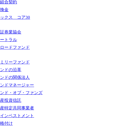
名組合契約
中換金
ックス コア30
本証券業協会
ュートラル
ーロードファンド
ァミリーファンド
ァンドの沿革
ァンドの関係法人
ァンドマネージャー
ァンド・オブ・ファンズ
動産投資信託
動産特定共同事業者
ルインベストメント
均格付け