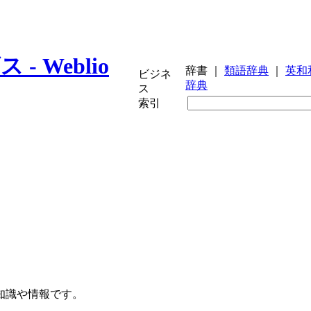
辞書
｜
類語辞典
｜
英和
ビジネ
辞典
ス
索引
知識や情報です。