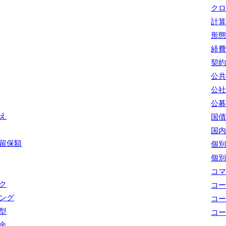
ク
計
形
経
契
公
公
公
え
国
国
留保額
個
個
コ
ク
コ
ング
コ
型
コ
金