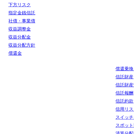
下方リスク
指定金銭信託
社債・事業債
収益調整金
収益分配金
収益分配方針
償還金
償還乗換
信託財産
信託財産
信託報酬
信託約款
信用リス
スイッチ
スポット
清算分配