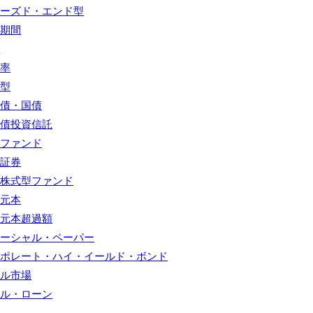
ローズド・エンド型
算期間
態
費率
約型
共債・国債
社債投資信託
募ファンド
債証券
内株式型ファンド
別元本
別元本超過額
マーシャル・ペーパー
ーポレート・ハイ・イールド・ボンド
ール市場
ール・ローン