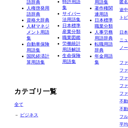
特許用語
語辞典
用語集
匿
集
人権啓発用
著作権関
途
サイバー
語辞典
連用語
トピ
法用語集
資格大辞典
日本標準
日本標準
人材マネジ
職業分類
産業分類
メント用語
人事労務
日
職業図鑑
集
用語辞典
ニ
労働統計
自動車保険
転職用語
ノ
用語解説
用語集
辞典
生命保険
国民経済計
年金用語
用語集
算用語集
集
フ
フ
フ
フ
カテゴリ一覧
フ
不
全て
不
－
ビジネス
フ
平