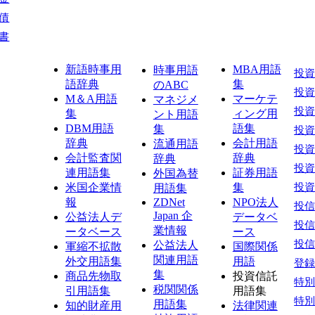
債
書
新語時事用
MBA用語
時事用語
投
語辞典
集
のABC
投
M＆A用語
マーケテ
マネジメ
投
集
ィング用
ント用語
DBM用語
語集
集
投
辞典
会計用語
流通用語
投
会計監査関
辞典
辞典
投
連用語集
証券用語
外国為替
米国企業情
集
投
用語集
報
ZDNet
NPO法人
投
Japan 企
公益法人デ
データベ
投
業情報
ータベース
ース
投
公益法人
軍縮不拡散
国際関係
関連用語
外交用語集
用語
登
集
商品先物取
投資信託
特
税関関係
引用語集
用語集
特
用語集
知的財産用
法律関連