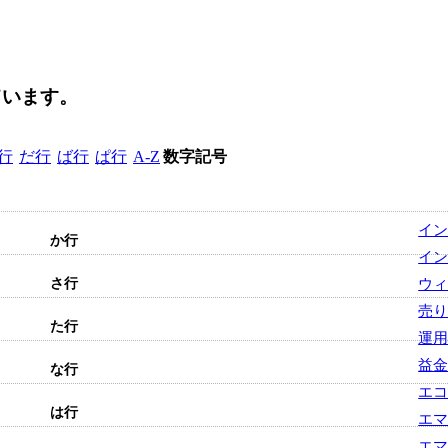
ています。
行
だ行
ば行
ぱ行
A-Z
数字
記号
イ
か行
イ
さ行
ウィ
売
た行
運
益
な行
エ
は行
エ
エ