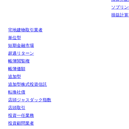
ソブリン
損益計算
宅地建物取引業者
単位型
短期金融市場
超過リターン
帳簿閲覧権
帳簿価額
追加型
追加型株式投資信託
転換社債
店頭ジャスダック指数
店頭取引
投資一任業務
投資顧問業者