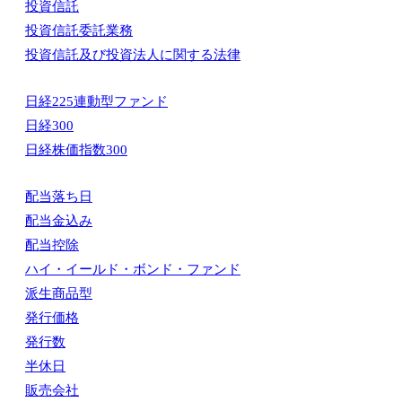
投資信託
投資信託委託業務
投資信託及び投資法人に関する法律
日経225連動型ファンド
日経300
日経株価指数300
配当落ち日
配当金込み
配当控除
ハイ・イールド・ボンド・ファンド
派生商品型
発行価格
発行数
半休日
販売会社