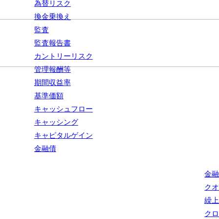
為替リスク
換金乗換え
監査
監査報告書
カントリーリスク
管理報酬等
期間収益率
基準価額
キャッシュフロー
キャッシング
キャピタルゲイン
金融債
金
ク
繰
ク