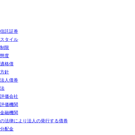
資信託証券
資スタイル
資制限
資態度
資適格債
資方針
資法人債券
信法
信評価会社
信評価機関
録金融機関
別の法律により法人の発行する債券
別分配金