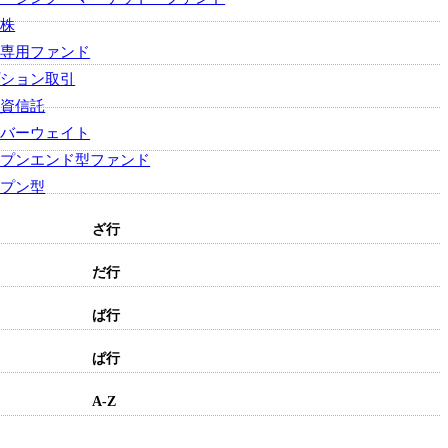
型株
口専用ファンド
プション取引
投資信託
ーバーウェイト
ープンエンド型ファンド
ープン型
ざ行
だ行
ば行
ぱ行
A-Z