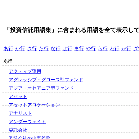
「投資信託用語集」に含まれる用語を全て表示し
あ行
か行
さ行
た行
な行
は行
ま行
や行
ら行
わ行
が行
ざ
あ行
アクティブ運用
アグレッシブ・グロース型ファンド
アジア・オセアニア型ファンド
アセット
アセットアロケーション
アナリスト
アンダーウェイト
委託会社
委託会社の忠実義務