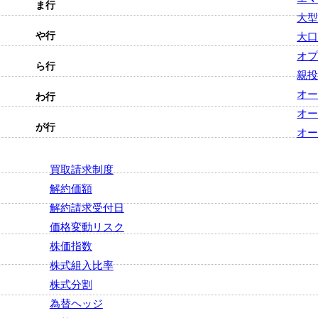
ま行
大
や行
大
オ
ら行
親
オ
わ行
オ
が行
オ
買取請求制度
解約価額
解約請求受付日
価格変動リスク
株価指数
株式組入比率
株式分割
為替ヘッジ