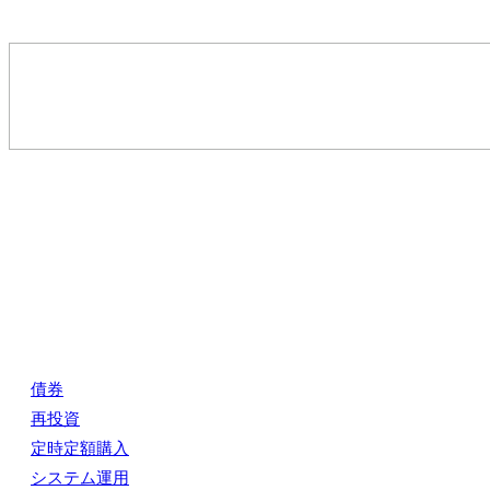
債券
再投資
定時定額購入
システム運用