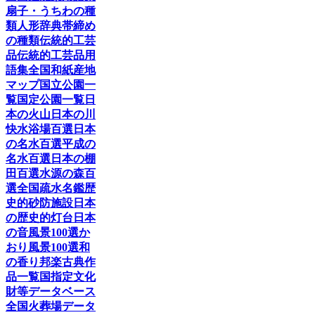
扇子・うちわの種
類
人形辞典
帯締め
の種類
伝統的工芸
品
伝統的工芸品用
語集
全国和紙産地
マップ
国立公園一
覧
国定公園一覧
日
本の火山
日本の川
快水浴場百選
日本
の名水百選
平成の
名水百選
日本の棚
田百選
水源の森百
選
全国疏水名鑑
歴
史的砂防施設
日本
の歴史的灯台
日本
の音風景100選
か
おり風景100選
和
の香り
邦楽古典作
品一覧
国指定文化
財等データベース
全国火葬場データ