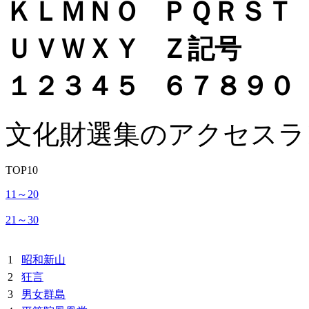
Ｋ
Ｌ
Ｍ
Ｎ
Ｏ
Ｐ
Ｑ
Ｒ
Ｓ
Ｔ
Ｕ
Ｖ
Ｗ
Ｘ
Ｙ
Ｚ
記号
１
２
３
４
５
６
７
８
９
０
文化財選集のアクセスラ
TOP10
11～20
21～30
1
昭和新山
2
狂言
3
男女群島