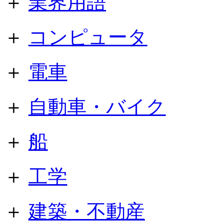
＋
業界用語
＋
コンピュータ
＋
電車
＋
自動車・バイク
＋
船
＋
工学
＋
建築・不動産