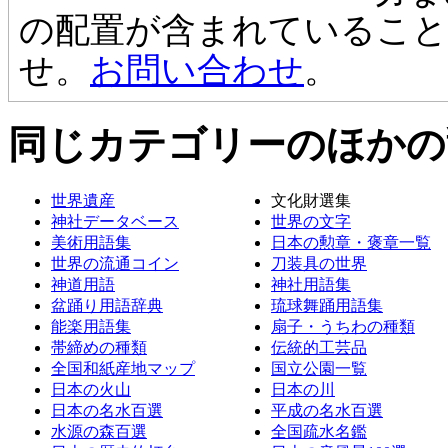
の配置が含まれているこ
せ。
お問い合わせ
。
同じカテゴリーのほかの
世界遺産
文化財選集
神社データベース
世界の文字
美術用語集
日本の勲章・褒章一覧
世界の流通コイン
刀装具の世界
神道用語
神社用語集
盆踊り用語辞典
琉球舞踊用語集
能楽用語集
扇子・うちわの種類
帯締めの種類
伝統的工芸品
全国和紙産地マップ
国立公園一覧
日本の火山
日本の川
日本の名水百選
平成の名水百選
水源の森百選
全国疏水名鑑