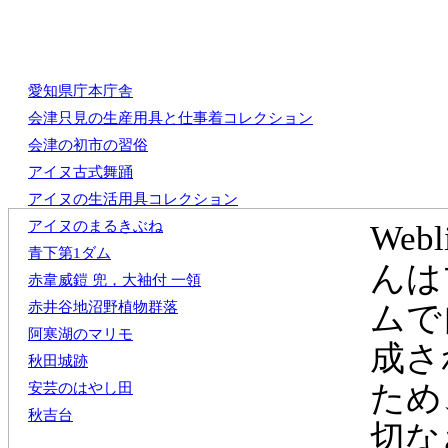
愛知県庁本庁舎
会津只見の生産用具と仕事着コレクション
会津の初市の習俗
アイヌ古式舞踊
アイヌの生活用具コレクション
アイヌのまるきぶね
Web
青下第1ダム
んは
赤韋威鎧 兜，大袖付 一領
赤井谷地沼野植物群落
ムで
阿寒湖のマリモ
成さ
秋田城跡
ため
安芸のはやし田
秋吉台
切な