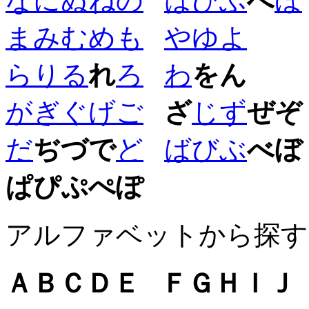
な
に
ぬ
ね
の
は
ひ
ふ
へ
ほ
ま
み
む
め
も
や
ゆ
よ
ら
り
る
れ
ろ
わ
を
ん
が
ぎ
ぐ
げ
ご
ざ
じ
ず
ぜ
ぞ
だ
ぢ
づ
で
ど
ば
び
ぶ
べ
ぼ
ぱ
ぴ
ぷ
ぺ
ぽ
アルファベットから探す
Ａ
Ｂ
Ｃ
Ｄ
Ｅ
Ｆ
Ｇ
Ｈ
Ｉ
Ｊ