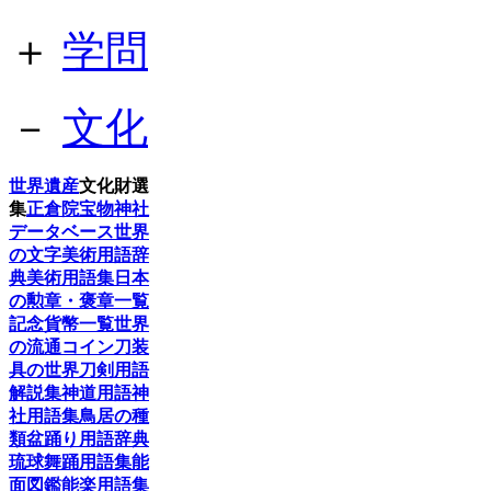
＋
学問
－
文化
世界遺産
文化財選
集
正倉院宝物
神社
データベース
世界
の文字
美術用語辞
典
美術用語集
日本
の勲章・褒章一覧
記念貨幣一覧
世界
の流通コイン
刀装
具の世界
刀剣用語
解説集
神道用語
神
社用語集
鳥居の種
類
盆踊り用語辞典
琉球舞踊用語集
能
面図鑑
能楽用語集