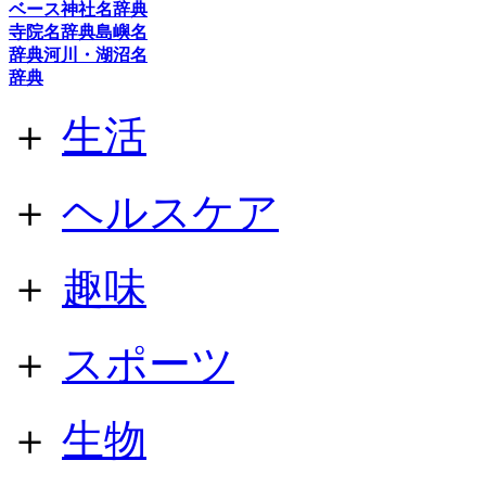
ベース
神社名辞典
寺院名辞典
島嶼名
辞典
河川・湖沼名
辞典
＋
生活
＋
ヘルスケア
＋
趣味
＋
スポーツ
＋
生物