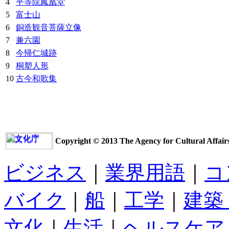
4
平等院鳳凰堂
5
富士山
6
銅造観音菩薩立像
7
兼六園
8
今帰仁城跡
9
桐塑人形
10
古今和歌集
Copyright © 2013 The Agency for Cultural Affairs.
ビジネス
｜
業界用語
｜
コ
バイク
｜
船
｜
工学
｜
建築
文化
｜
生活
｜
ヘルスケア