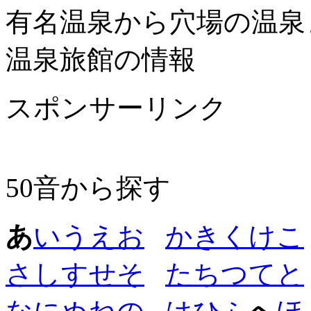
有名温泉から穴場の温泉
温泉旅館の情報
スポンサーリンク
50音から探す
あ
い
う
え
お
か
き
く
け
こ
さ
し
す
せ
そ
た
ち
つ
て
と