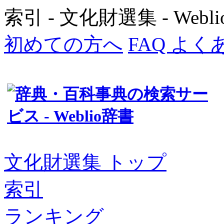
索引 - 文化財選集 - Webl
初めての方へ
FAQ よ
文化財選集 トップ
索引
ランキング