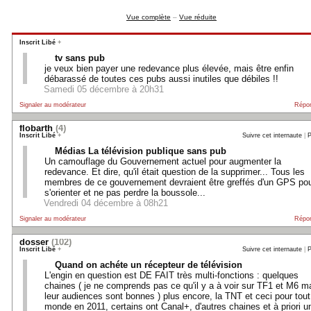
Vue complète
–
Vue réduite
Inscrit Libé
+
tv sans pub
je veux bien payer une redevance plus élevée, mais être enfin
débarassé de toutes ces pubs aussi inutiles que débiles !!
Samedi 05 décembre à 20h31
Signaler au modérateur
Répo
flobarth
(4)
Inscrit Libé
+
Suivre cet internaute
|
P
Médias La télévision publique sans pub
Un camouflage du Gouvernement actuel pour augmenter la
redevance. Et dire, qu'il était question de la supprimer... Tous les
membres de ce gouvernement devraient être greffés d'un GPS po
s'orienter et ne pas perdre la boussole...
Vendredi 04 décembre à 08h21
Signaler au modérateur
Répo
dosser
(102)
Inscrit Libé
+
Suivre cet internaute
|
P
Quand on achéte un récepteur de télévision
L'engin en question est DE FAIT très multi-fonctions : quelques
chaines ( je ne comprends pas ce qu'il y a à voir sur TF1 et M6 m
leur audiences sont bonnes ) plus encore, la TNT et ceci pour tout
monde en 2011, certains ont Canal+, d'autres chaines et à priori u