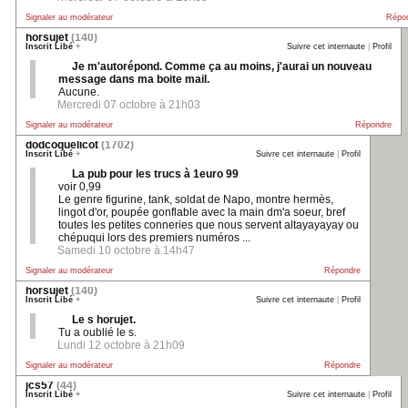
Signaler au modérateur
Répo
horsujet
(140)
Inscrit Libé
+
Suivre cet internaute
|
Profil
Je m'autorépond. Comme ça au moins, j'aurai un nouveau
message dans ma boite mail.
Aucune.
Mercredi 07 octobre à 21h03
Signaler au modérateur
Répondre
dodcoquelicot
(1702)
Inscrit Libé
+
Suivre cet internaute
|
Profil
La pub pour les trucs à 1euro 99
voir 0,99
Le genre figurine, tank, soldat de Napo, montre hermès,
lingot d'or, poupée gonflable avec la main dm'a soeur, bref
toutes les petites conneries que nous servent altayayayay ou
chépuqui lors des premiers numéros ...
Samedi 10 octobre à 14h47
Signaler au modérateur
Répondre
horsujet
(140)
Inscrit Libé
+
Suivre cet internaute
|
Profil
Le s horujet.
Tu a oublié le s.
Lundi 12 octobre à 21h09
Signaler au modérateur
Répondre
jcs57
(44)
Inscrit Libé
+
Suivre cet internaute
|
Profil