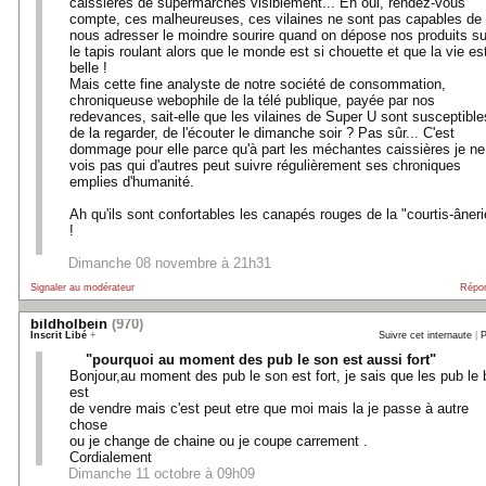
caissières de supermarchés visiblement... Eh oui, rendez-vous
compte, ces malheureuses, ces vilaines ne sont pas capables de
nous adresser le moindre sourire quand on dépose nos produits su
le tapis roulant alors que le monde est si chouette et que la vie est
belle !
Mais cette fine analyste de notre société de consommation,
chroniqueuse webophile de la télé publique, payée par nos
redevances, sait-elle que les vilaines de Super U sont susceptible
de la regarder, de l'écouter le dimanche soir ? Pas sûr... C'est
dommage pour elle parce qu'à part les méchantes caissières je ne
vois pas qui d'autres peut suivre régulièrement ses chroniques
emplies d'humanité.
Ah qu'ils sont confortables les canapés rouges de la "courtis-âneri
!
Dimanche 08 novembre à 21h31
Signaler au modérateur
Répo
bildholbein
(970)
Inscrit Libé
+
Suivre cet internaute
|
P
"pourquoi au moment des pub le son est aussi fort"
Bonjour,au moment des pub le son est fort, je sais que les pub le 
est
de vendre mais c'est peut etre que moi mais la je passe à autre
chose
ou je change de chaine ou je coupe carrement .
Cordialement
Dimanche 11 octobre à 09h09