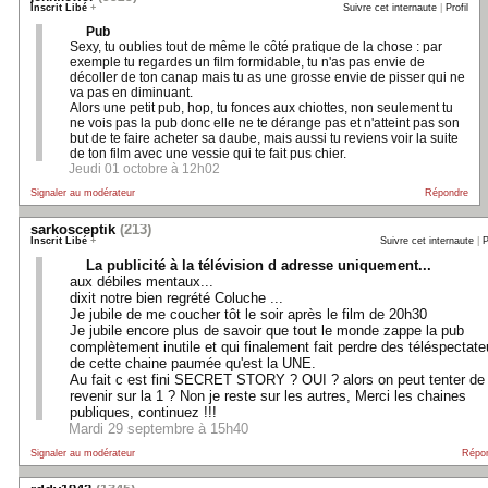
Inscrit Libé
+
Suivre cet internaute
|
Profil
Pub
Sexy, tu oublies tout de même le côté pratique de la chose : par
exemple tu regardes un film formidable, tu n'as pas envie de
décoller de ton canap mais tu as une grosse envie de pisser qui ne
va pas en diminuant.
Alors une petit pub, hop, tu fonces aux chiottes, non seulement tu
ne vois pas la pub donc elle ne te dérange pas et n'atteint pas son
but de te faire acheter sa daube, mais aussi tu reviens voir la suite
de ton film avec une vessie qui te fait pus chier.
Jeudi 01 octobre à 12h02
Signaler au modérateur
Répondre
sarkosceptik
(213)
Inscrit Libé
+
Suivre cet internaute
|
P
La publicité à la télévision d adresse uniquement...
aux débiles mentaux...
dixit notre bien regrété Coluche ...
Je jubile de me coucher tôt le soir après le film de 20h30
Je jubile encore plus de savoir que tout le monde zappe la pub
complètement inutile et qui finalement fait perdre des téléspectate
de cette chaine paumée qu'est la UNE.
Au fait c est fini SECRET STORY ? OUI ? alors on peut tenter de
revenir sur la 1 ? Non je reste sur les autres, Merci les chaines
publiques, continuez !!!
Mardi 29 septembre à 15h40
Signaler au modérateur
Répo