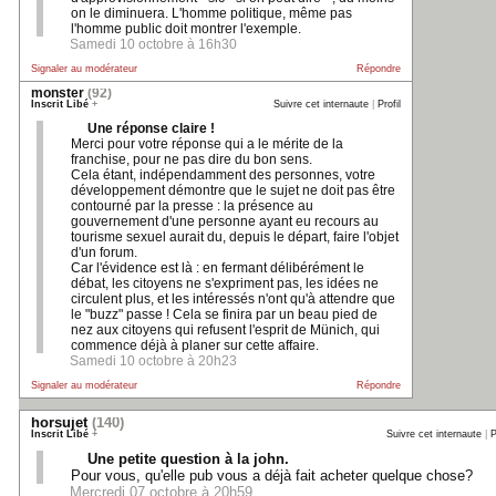
on le diminuera. L'homme politique, même pas
l'homme public doit montrer l'exemple.
Samedi 10 octobre à 16h30
Signaler au modérateur
Répondre
monster
(92)
Inscrit Libé
+
Suivre cet internaute
|
Profil
Une réponse claire !
Merci pour votre réponse qui a le mérite de la
franchise, pour ne pas dire du bon sens.
Cela étant, indépendamment des personnes, votre
développement démontre que le sujet ne doit pas être
contourné par la presse : la présence au
gouvernement d'une personne ayant eu recours au
tourisme sexuel aurait du, depuis le départ, faire l'objet
d'un forum.
Car l'évidence est là : en fermant délibérément le
débat, les citoyens ne s'expriment pas, les idées ne
circulent plus, et les intéressés n'ont qu'à attendre que
le "buzz" passe ! Cela se finira par un beau pied de
nez aux citoyens qui refusent l'esprit de Münich, qui
commence déjà à planer sur cette affaire.
Samedi 10 octobre à 20h23
Signaler au modérateur
Répondre
horsujet
(140)
Inscrit Libé
+
Suivre cet internaute
|
P
Une petite question à la john.
Pour vous, qu'elle pub vous a déjà fait acheter quelque chose?
Mercredi 07 octobre à 20h59