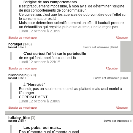
l'origine de nos comportements
Il est pratiquement impossible, à mon avis, de déterminer l'origine
de nos comportements de consommateur.
Ce qui est sûr, c'est que les agences de pub vont dire que l'effet sur
le consommateur est là.
Mais pour déterminer scientifiquement un effet, il faudrait prendre
un échantillon qui reçoit la pub et un autre qui ne la reçoit pas.
Lundi 12 octobre à 21h59
Signaler au modérateur
Répondre
horsujet
(140)
Inscrit Libé
+
Suivre cet internaute
|
Profil
C'est surtout l'effet sur le portefeuille
de ce qui font appel à eux qui est là.
Lundi 12 octobre à 22h15
Signaler au modérateur
Répondre
bildholbein
(970)
Inscrit Libé
+
Suivre cet internaute
|
Profil
à "Horsujet "
Bonsoir, pas un seul meme du sol au plafond mais c'est mortel à
l'étranger
CORDIALEMENT
Lundi 12 octobre à 23h09
Signaler au modérateur
Répondre
lullaby_libe
(1)
Inscrit Libé
+
Suivre cet internaute
|
P
Les pubs, oui mais..
Pas n'importe quoi n'importe quand.