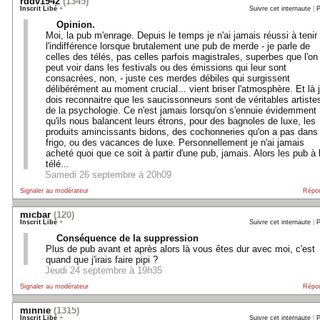
rddv1942
(1345)
Inscrit Libé
+
Suivre cet internaute
|
P
Opinion.
Moi, la pub m'enrage. Depuis le temps je n'ai jamais réussi à tenir
l'indifférence lorsque brutalement une pub de merde - je parle de
celles des télés, pas celles parfois magistrales, superbes que l'on
peut voir dans les festivals ou des émissions qui leur sont
consacrées, non, - juste ces merdes débiles qui surgissent
délibérément au moment crucial... vient briser l'atmosphère. Et là 
dois reconnaitre que les saucissonneurs sont de véritables artiste
de la psychologie. Ce n'est jamais lorsqu'on s'ennuie évidemment
qu'ils nous balancent leurs étrons, pour des bagnoles de luxe, les
produits amincissants bidons, des cochonneries qu'on a pas dans 
frigo, ou des vacances de luxe. Personnellement je n'ai jamais
acheté quoi que ce soit à partir d'une pub, jamais. Alors les pub à 
télé...
Samedi 26 septembre à 20h09
Signaler au modérateur
Répo
micbar
(120)
Inscrit Libé
+
Suivre cet internaute
|
P
Conséquence de la suppression
Plus de pub avant et après alors là vous êtes dur avec moi, c'est
quand que j'irais faire pipi ?
Jeudi 24 septembre à 19h35
Signaler au modérateur
Répo
minnie
(1315)
Inscrit Libé
+
Suivre cet internaute
|
P