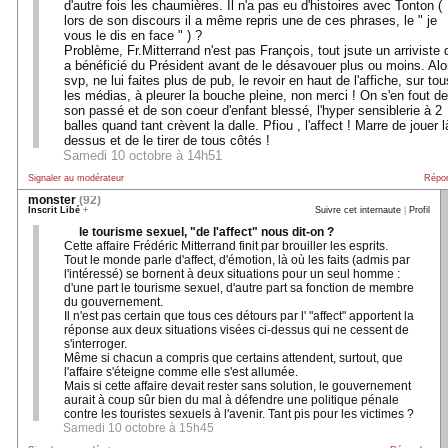
d'autre fois les chaumières. Il n'a pas eu d'histoires avec Tonton (
lors de son discours il a même repris une de ces phrases, le " je
vous le dis en face " ) ?
Problème, Fr.Mitterrand n'est pas François, tout jsute un arriviste 
a bénéficié du Président avant de le désavouer plus ou moins. Alo
svp, ne lui faites plus de pub, le revoir en haut de l'affiche, sur tou
les médias, à pleurer la bouche pleine, non merci ! On s'en fout de
son passé et de son coeur d'enfant blessé, l'hyper sensiblerie à 2
balles quand tant crèvent la dalle. Pfiou , l'affect ! Marre de jouer l
dessus et de le tirer de tous côtés !
Samedi 10 octobre à 14h51
Signaler au modérateur
Répo
monster
(92)
Inscrit Libé
+
Suivre cet internaute
|
Profil
le tourisme sexuel, "de l'affect" nous dit-on ?
Cette affaire Frédéric Mitterrand finit par brouiller les esprits.
Tout le monde parle d'affect, d'émotion, là où les faits (admis par
l'intéressé) se bornent à deux situations pour un seul homme :
d'une part le tourisme sexuel, d'autre part sa fonction de membre
du gouvernement.
Il n'est pas certain que tous ces détours par l' "affect" apportent la
réponse aux deux situations visées ci-dessus qui ne cessent de
s'interroger.
Même si chacun a compris que certains attendent, surtout, que
l'affaire s'éteigne comme elle s'est allumée.
Mais si cette affaire devait rester sans solution, le gouvernement
aurait à coup sûr bien du mal à défendre une politique pénale
contre les touristes sexuels à l'avenir. Tant pis pour les victimes ?
Samedi 10 octobre à 15h45