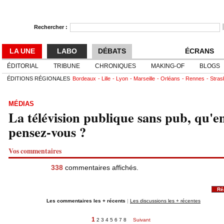
Rechercher :
LA UNE
LABO
DÉBATS
ÉCRANS
ÉDITORIAL
TRIBUNE
CHRONIQUES
MAKING-OF
BLOGS
ÉDITIONS RÉGIONALES
Bordeaux
Lille
Lyon
Marseille
Orléans
Rennes
Stras
MÉDIAS
La télévision publique sans pub, qu'e
pensez-vous ?
Vos commentaires
338
commentaires affichés.
Ré
Les commentaires les + récents
|
Les discussions les + récentes
1
2
3
4
5
6
7
8
Suivant