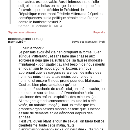
des autres est recevable. Aussi intéressante qu'elle
soit, elle reste hélas en marge du coeur du problème,
à savoir : que doit décider le Président de la
République concernant Frédéric Mitterrand ? Quelles
conséquences sur la politique pénale de la France
contre le tourisme sexuel ?
Samedi 10 octobre à 16h14
Signaler au modérateur
Répondre
dodcoquelicot
(1702)
Inscrit Libé
+
Suivre cet internaute
|
Profil
Sur le fond ?
Je pensais avoir été clair en critiquant la forme ! Bien
sûr que Mitterrand , et sans faire une chasse aux
sorcières( déjà que sa suffisance, sa fausse modestie
m'irritaient - , doit sauter : avait-il besoin de nous mentir
en jouant sur le mot garçon et boxeur, en nous
apprenant que les garçons seraient en définitive des
hommes mûrs - il aurait au moins pu dire jeune
homme, et encore !Il nous prend pour des blaireaux !
Ceci est bien plus sandaleux qu'une
tromperie/coucherie de chef d'état, un enfant caché, ou
une turlutte sou sle bureau à l'Américaine ! cela
cautionne des enfants exploités, des mineurs, ( en
Allemagne, grands consommateurs, une loi a été
votée, un notable limogé ) , tout un traffic que les
grandes organisations mondiales telle que l'Unesco,
essaie de démanteler, de dénoncer depuis des
années.
Il est vrai qu'en ôtant le touriste sexuel, on tuera tout ce
clientèlisme, toute cette mafia, faute
d'approvisionnement - sic - si on peut dire - , du moins