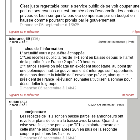
C'est juste regrettable pour le service public de se voir couper une
part de ses revenus qui est tombée dans l'escarcelle des chaînes
privées et bien sur qui n'a pas été compensée par un budget en
hausse comme pourtant promis par le gouvernement.
Dimanche 06 septembre à 13h25
Signaler au modérateur
Répo
tolerance69
(116)
Inscrit Libé
+
Suivre cet internaute
|
Profil
choc de l' information
L' actualité vous a peut-être échappée.
1°/Les recettes publicitaires de TF1 sont en baisse depuis le l' arrêt
de la publicité sur France 2 après 20 heures.
2°/France Télévision dégage un excédent budgétaire, au point qu'
une polémique nait. Le gouvernement s' interroge sur l' opportunité
de ne pas donner la totalité de l' enveloppe prévue, alors que le
président de France Télévision souhaiterait utiliser la somme pour
désendetter le groupe.
Dimanche 06 septembre à 14h42
Signaler au modérateur
Répondre
redux
(24)
Inscrit Libé
+
Suivre cet internaute
|
Profil
conjoncture
Les recettes de TF1 sont en baisse parce les annonceurs ont
revu leur plans de com a la baisse avec la crise. Quand la
crise sera finie je ne pense que TF1 se plaindra encore de
cette manne publicitaire après 20h en plus de la seconde
coupure pub dans les fictions.
Dimanche 06 septembre à 16h43