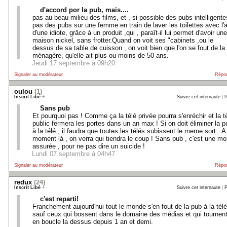
d'accord por la pub, mais....
pas au beau milieu des films, et , si possible des pubs intelligente
pas des pubs sur une femme en train de laver les toilettes avec l'a
d'une idiote, grâce à un produit ,qui , paraît-il lui permet d'avoir une
maison nickel, sans frotter.Quand on voit ses "cabinets ,ou le
dessus de sa table de cuisson , on voit bien que l'on se fout de la
ménagère, qu'elle ait plus ou moins de 50 ans.
Jeudi 17 septembre à 09h20
Signaler au modérateur
Répo
oulou
(1)
Inscrit Libé
+
Suivre cet internaute
|
P
Sans pub
Et pourquoi pas ! Comme ça la télé privée pourra s'enréchir et la t
public fermera les portes dans un an max ! Si on doit éliminer la p
à la télé , il faudra que toutes les télés subissent le meme sort . A
moment là , on verra qui tiendra le coup ! Sans pub , c'est une mo
assurée , pour ne pas dire un suicide !
Lundi 07 septembre à 04h47
Signaler au modérateur
Répo
redux
(24)
Inscrit Libé
+
Suivre cet internaute
|
P
c'est reparti!
Franchement aujourd'hui tout le monde s'en fout de la pub à la télé
sauf ceux qui bossent dans le domaine des médias et qui tournen
en boucle la dessus depuis 1 an et demi.