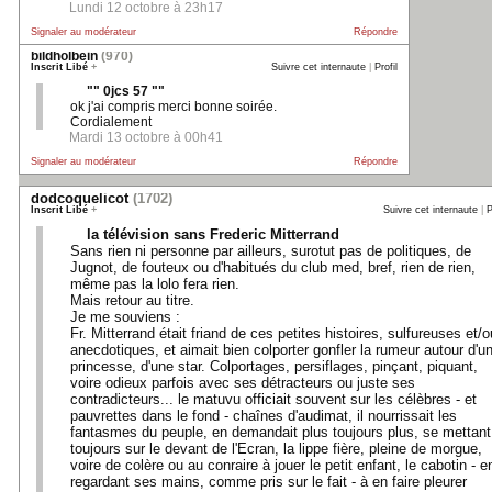
Lundi 12 octobre à 23h17
Signaler au modérateur
Répondre
bildholbein
(970)
Inscrit Libé
+
Suivre cet internaute
|
Profil
"" 0jcs 57 ""
ok j'ai compris merci bonne soirée.
Cordialement
Mardi 13 octobre à 00h41
Signaler au modérateur
Répondre
dodcoquelicot
(1702)
Inscrit Libé
+
Suivre cet internaute
|
P
la télévision sans Frederic Mitterrand
Sans rien ni personne par ailleurs, surotut pas de politiques, de
Jugnot, de fouteux ou d'habitués du club med, bref, rien de rien,
même pas la lolo fera rien.
Mais retour au titre.
Je me souviens :
Fr. Mitterrand était friand de ces petites histoires, sulfureuses et/o
anecdotiques, et aimait bien colporter gonfler la rumeur autour d'u
princesse, d'une star. Colportages, persiflages, pinçant, piquant,
voire odieux parfois avec ses détracteurs ou juste ses
contradicteurs... le matuvu officiait souvent sur les célèbres - et
pauvrettes dans le fond - chaînes d'audimat, il nourrissait les
fantasmes du peuple, en demandait plus toujours plus, se mettant
toujours sur le devant de l'Ecran, la lippe fière, pleine de morgue,
voire de colère ou au conraire à jouer le petit enfant, le cabotin - e
regardant ses mains, comme pris sur le fait - à en faire pleurer