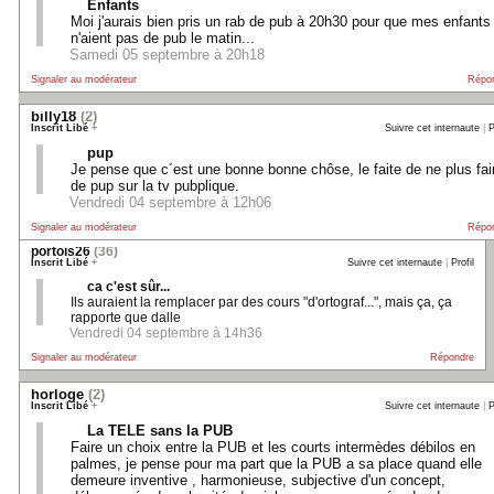
Enfants
Moi j'aurais bien pris un rab de pub à 20h30 pour que mes enfants
n'aient pas de pub le matin...
Samedi 05 septembre à 20h18
Signaler au modérateur
Répo
billy18
(2)
Inscrit Libé
+
Suivre cet internaute
|
P
pup
Je pense que c´est une bonne bonne chôse, le faite de ne plus fai
de pup sur la tv pubplique.
Vendredi 04 septembre à 12h06
Signaler au modérateur
Répo
portois26
(36)
Inscrit Libé
+
Suivre cet internaute
|
Profil
ca c'est sûr...
Ils auraient la remplacer par des cours "d'ortograf...", mais ça, ça
rapporte que dalle
Vendredi 04 septembre à 14h36
Signaler au modérateur
Répondre
horloge
(2)
Inscrit Libé
+
Suivre cet internaute
|
P
La TELE sans la PUB
Faire un choix entre la PUB et les courts intermèdes débilos en
palmes, je pense pour ma part que la PUB a sa place quand elle
demeure inventive , harmonieuse, subjective d'un concept,