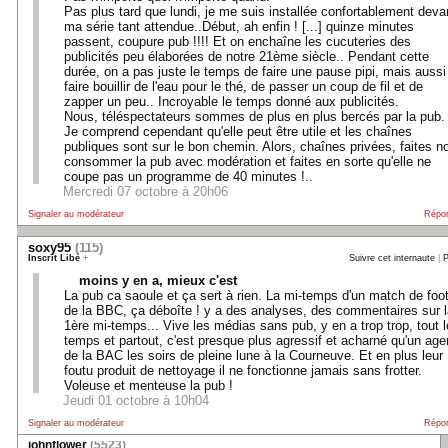
Pas plus tard que lundi, je me suis installée confortablement deva
ma série tant attendue..Début, ah enfin ! [...] quinze minutes
passent, coupure pub !!!! Et on enchaîne les cucuteries des
publicités peu élaborées de notre 21ème siècle.. Pendant cette
durée, on a pas juste le temps de faire une pause pipi, mais aussi
faire bouillir de l'eau pour le thé, de passer un coup de fil et de
zapper un peu.. Incroyable le temps donné aux publicités.
Nous, téléspectateurs sommes de plus en plus bercés par la pub.
Je comprend cependant qu'elle peut être utile et les chaînes
publiques sont sur le bon chemin. Alors, chaînes privées, faites n
consommer la pub avec modération et faites en sorte qu'elle ne
coupe pas un programme de 40 minutes !..
Mercredi 07 octobre à 20h06
Signaler au modérateur
Répo
soxy95
(115)
Inscrit Libé
+
Suivre cet internaute
|
P
moins y en a, mieux c'est
La pub ca saoule et ça sert à rien. La mi-temps d'un match de foo
de la BBC, ça déboîte ! y a des analyses, des commentaires sur l
1ère mi-temps... Vive les médias sans pub, y en a trop trop, tout l
temps et partout, c'est presque plus agressif et acharné qu'un age
de la BAC les soirs de pleine lune à la Courneuve. Et en plus leur
foutu produit de nettoyage il ne fonctionne jamais sans frotter.
Voleuse et menteuse la pub !
Jeudi 01 octobre à 10h04
Signaler au modérateur
Répo
johnflower
(5523)