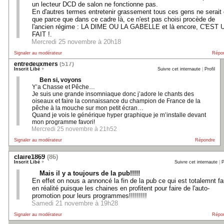
un lecteur DCD de salon ne fonctionne pas.
En d'autres termes entretenir grassement tous ces gens ne serait
que parce que dans ce cadre là, ce n'est pas choisi procède de
l'ancien régime : LA DIME OU LA GABELLE et là encore, C'EST 
FAIT !.
Mercredi 25 novembre à 20h18
Signaler au modérateur
Répo
entredeuxmers
(517)
Inscrit Libé
+
Suivre cet internaute
|
Profil
Ben si, voyons
Y’a Chasse et Pêche…
Je suis une grande insomniaque donc j’adore le chants des
oiseaux et faire la connaissance du champion de France de la
pêche à la mouche sur mon petit écran…
Quand je vois le générique hyper graphique je m’installe devant
mon programme favori!
Mercredi 25 novembre à 21h52
Signaler au modérateur
Répondre
claire1869
(86)
Inscrit Libé
+
Suivre cet internaute
|
P
Mais il y a toujours de la pub!!!!!
En effet on nous a annoncé la fin de la pub ce qui est totalemnt f
en réalité puisque les chaines en profitent pour faire de l'auto-
promotion pour leurs programmes!!!!!!!!!
Samedi 21 novembre à 19h28
Signaler au modérateur
Répo