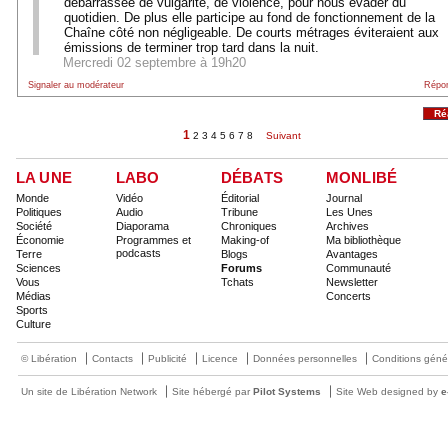
débarrassée de vulgarité, de violence, pour nous évader du
quotidien. De plus elle participe au fond de fonctionnement de la
Chaîne côté non négligeable. De courts métrages éviteraient aux
émissions de terminer trop tard dans la nuit.
Mercredi 02 septembre à 19h20
Signaler au modérateur
Répo
Ré
1
2
3
4
5
6
7
8
Suivant
LA UNE
LABO
DÉBATS
MONLIBÉ
Monde
Vidéo
Éditorial
Journal
Politiques
Audio
Tribune
Les Unes
Société
Diaporama
Chroniques
Archives
Économie
Programmes et
Making-of
Ma bibliothèque
podcasts
Terre
Blogs
Avantages
Sciences
Forums
Communauté
Vous
Tchats
Newsletter
Médias
Concerts
Sports
Culture
© Libération
Contacts
Publicité
Licence
Données personnelles
Conditions géné
Un site de Libération Network
Site hébergé par
Pilot Systems
Site Web designed by
e