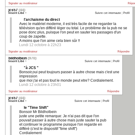
Signaler au modérateur
Répo
jcs57
(44)
Inscrit Libé
+
Suivre cet internaute
|
Profil
l'archaisme du direct
Avec le matériel moderne, il est très facile de ne regarder la
télévision qu'en différé léger ou total. Le problème de la pub ne se
pose donc plus, puisque l'on peut en sauter les passages d'un
coup de zapette.
A moins que l'on aime cela bien sûr !!
Lundi 12 octobre à 22h23
Signaler au modérateur
Répondre
bildholbein
(970)
Inscrit Libé
+
Suivre cet internaute
|
Profil
"à JCS "
Bonsoir,oui peut toujours passer à autre chose mais c'est une
impression
que moi j'ai et pas tout le monde peut etre? Cordialement.
Lundi 12 octobre à 23h01
Signaler au modérateur
Répondre
jcs57
(44)
Inscrit Libé
+
Suivre cet internaute
|
Profil
le "Time Shift"
Bonsoir Mr Bildholbein
juste une petite remarque: Je n'ai pas dit que l'on
pouvait passer à autre chose mais juste sauter la pub
et continuer le programme puisque l'on regarde en
différé (c'est le dispositif "time shift")
Cordialement