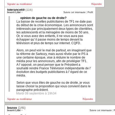
Signaler au modérateur
Répondre
tolerance69
(116)
Inscrit Libé
+
Suivre cet internaute
|
Profil
opinion de gauche ou de droite?
La baisse de recettes publicitaires de TF1 ne date pas
du début de la crise économique. Les annonceurs sont
intéressés par principalement deux types de clientèles,
les adolescents et la ménagère de moins de 50 ans.
Or, si vous avez des enfants, il ne vous aura pas
échapper qu' il passe moins de temps devant la
télévision et plus de temps sur internet. CQFD.
Alors, on peut voir le mal de partout, en imaginant que
la réforme de Sarkozy, mais aussi rêvée par le PS à
une certaine époque, vise à réduire le nombre de
média pour les annonceurs, afin de privilégier TF1.
A l' opposé, on peut penser que le Président a
souhaité rendre France Télévision indépendante de l'
évolution des budgets publicitaires à l' égard de ce
média.
Selon que vous êtes de gauche ou de droite, je vous
laisse choisir la proposition qui vous convient dans le
paragraphe précédent.
Mardi 08 septembre à 19h34
Signaler au modérateur
Répondre
bozox
(146)
Inscrit Libé
+
Suivre cet internaute
|
P