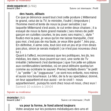
Signaler au modérateur
Répondre
dodcoquelicot
(1702)
Inscrit Libé
+
Suivre cet internaute
|
Profil
des hauts, débats
Ce que je dénonce avant tout c'est cette posture ( Mitterrand
le grand, celui de la TV, le ministre, l'outré ) /imposture (
l'homme ment et tente de nous la jouer sensible ) sur
laquelle Mitterrand s'est assis, le cul entre deux chaises ; il a
essayé de nous la faire grand malade ( ses mines de petit
garçon en culottes courtes, le jeu avec ses mains ) , style "
foutez-moi la paix, je veux qu'on me laisse tranquille, c'est
pas moi, c'est pas de ma faute, je veux être guéri ", très psy...
En définitve, il aime cela, tout ceci est un jeu et je n'en dirais
pas plus, sinon je serais malpoli ( ce n'est pas nouveau chez
lui ) .
Quant à l'affect, reconniassez que les politiques, les jts, les
médias, les stars, tous jouent sur ceci, une sorte de Tv
irréalité ( tellement c'est dantesque ) que l'on jette en pâture
aux contibruables lambdas, où on peut détruire quelqu'un
comme au ocntraire le sauver. Prenez lesfaits divers " le petit
", la " petite ", la " joggueuse ", ce sont nos enfants, nos mères
et aussi nos bourreaux. Le Moi, de la tv au spectateur, donné,
on leur appartient et eux aussi - on le croit ! - nous
appartiennent , puisqu'ils sont chez nous et nous, chez eux !
Samedi 10 octobre à 16h04
Signaler au modérateur
Répondre
monster
(92)
Inscrit Libé
+
Suivre cet internaute
|
Profil
va pour la forme, le fond attend toujours
Votre analyse sur les postures médiatiques des uns et