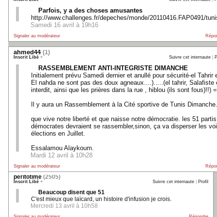
Parfois, y a des choses amusantes
http://www.challenges.fr/depeches/monde/20110416.FAP0491/tunis
Samedi 16 avril à 19h16
Signaler au modérateur
Répo
ahmed44
(1)
Inscrit Libé
+
Suivre cet internaute
|
P
RASSEMBLEMENT ANTI-INTEGRISTE DIMANCHE
Initialement prévu Samedi dernier et anullé pour sécurité-el Tahrir 
El nahda ne sont pas des doux agneaux....).....(el tahrir, Salafiste 
interdit, ainsi que les prières dans la rue , hiblou (ils sont fous)!!) =
Il y aura un Rassemblement à la Cité sportive de Tunis Dimanche
que vive notre liberté et que naisse notre démocratie. les 51 partis
démocrates devraient se rassembler,sinon, ça va disperser les voi
élections en Juillet.
Essalamou Alaykoum.
Mardi 12 avril à 10h28
Signaler au modérateur
Répo
peritotime
(2505)
Inscrit Libé
+
Suivre cet internaute
|
Profil
Beaucoup disent que 51
C'est mieux que laïcard, un histoire d'infusion je crois.
Mercredi 13 avril à 10h58
Signaler au modérateur
Répondre