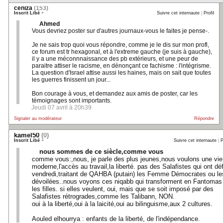
ceniza
(153)
Inscrit Libé
+
Suivre cet internaute
|
Profil
Ahmed
Vous devriez poster sur d'autres journaux-vous le faites je pense-.
Je ne sais trop quoi vous répondre, comme je le dis sur mon profl,
ce forum est tr hexagonal, et à l'extreme gauche (je suis à gauche),
il y a une méconnnaissance des pb extérieurs, et une peur de
paraitre attiser le racisme, en dénonçant ce fachisme : l'intégrisme.
La question d'Israel attise aussi les haines, mais on sait que toutes
les guerres finissent un jour...
Bon courage à vous, et demandez aux amis de poster, car les
témoignages sont importants.
Jeudi 07 avril à 20h39
Signaler au modérateur
Répondre
kamel50
(0)
Inscrit Libé
+
Suivre cet internaute
|
P
nous sommes de ce siècle,comme vous
comme vous:,nous, je parle des plus jeunes,nous voulons une vie
moderne,l'accès au travail,la liberté. pas des Salafistes qui ont déf
vendredi,traitant de QAHBA (putain) les Femme Démocrates ou le
dévoilées..nous voyons ces niqabb qui transforment en Fantomas
les filles. si elles veulent, oui, mais que se soit imposé par des
Salafistes rétrogrades,comme les Talibann, NON.
oui à la liberté,oui à la laicité,oui au bilinguisme,aux 2 cultures.
Aouled elhourrya : enfants de la liberté, de l'indépendance.