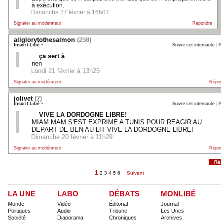
à exécution.
Dimanche 27 février à 16h07
Signaler au modérateur
Répondre
allglorytothesalmon
(258)
Inscrit Libé
+
Suivre cet internaute
|
P
ça sert à
rien
Lundi 21 février à 13h25
Signaler au modérateur
Répo
jolivet
(7)
Inscrit Libé
+
Suivre cet internaute
|
P
VIVE LA DORDOGNE LIBRE!
MIAM MAM S'EST EXPRIME A TUNIS POUR REAGIR AU
DEPART DE BEN AU LIT VIVE LA DORDOGNE LIBRE!
Dimanche 20 février à 11h29
Signaler au modérateur
Répo
Ré
1
2
3
4
5
6
Suivant
LA UNE
LABO
DÉBATS
MONLIBÉ
Monde
Vidéo
Éditorial
Journal
Politiques
Audio
Tribune
Les Unes
Société
Diaporama
Chroniques
Archives