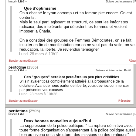
Inscrit Libé
+
Suivre cet internaute
|
P
Que d'optimisme
On a chassé le tyran corrompu et sa femme pire encore. On est
contents.
Mais le seul parti agissant et structuré, ce sont les intégristes
radicaux, des intolérants qui détestent les femmes et veulent
imposer la Charia.
On a constitué des groupes de Femmes Démocrates, on se fait
insulter en fin de manifestation car on ne veut pas du voile, on ve
l'éducation, la liberté. Je reviendrai témoigner.
Lundi 28 mars à 10h11
Signaler au modérateur
Répo
peritotime
(2505)
Inscrit Libé
+
Suivre cet internaute
|
Profil
Ces "groupes" seraient peut-être un peu plus crédibles
S’ils n’avaient pas complètement adhéré a la propagande de la
dictature. Avant de nous parler de liberté, vous devriez commencer
par présenter vos excuses.
Lundi 28 mars à 10h28
Signaler au modérateur
Répondre
peritotime
(2505)
Inscrit Libé
+
Suivre cet internaute
|
P
Deux bonnes nouvelles aujourd’hui
La suppression de la police politique. " La rupture définitive avec
toute forme d'organisation s'apparentant à la police politique aussi
bien au niveau de la structure, des missions ou des pratiques".