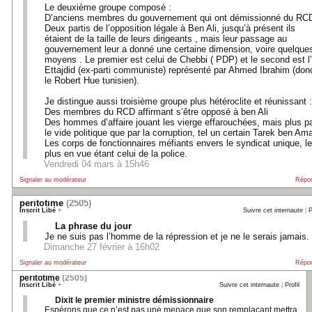
Le deuxième groupe composé :
D’anciens membres du gouvernement qui ont démissionné du RC
Deux partis de l’opposition légale à Ben Ali, jusqu’à présent ils
étaient de la taille de leurs dirigeants , mais leur passage au
gouvernement leur a donné une certaine dimension, voire quelque
moyens . Le premier est celui de Chebbi ( PDP) et le second est l’
Ettajdid (ex-parti communiste) représenté par Ahmed Ibrahim (don
le Robert Hue tunisien).
Je distingue aussi troisième groupe plus hétéroclite et réunissant :
Des membres du RCD affirmant s’être opposé à ben Ali
Des hommes d’affaire jouant les vierge effarouchées, mais plus p
le vide politique que par la corruption, tel un certain Tarek ben Ama
Les corps de fonctionnaires méfiants envers le syndicat unique, le
plus en vue étant celui de la police.
Vendredi 04 mars à 15h46
Signaler au modérateur
Répo
peritotime
(2505)
Inscrit Libé
+
Suivre cet internaute
|
P
La phrase du jour
Je ne suis pas l’homme de la répression et je ne le serais jamais.
Dimanche 27 février à 16h02
Signaler au modérateur
Répo
peritotime
(2505)
Inscrit Libé
+
Suivre cet internaute
|
Profil
Dixit le premier ministre démissionnaire
Espérons que ce n’est pas une menace que son remplaçant mettra