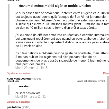
Inscrit Libé
+
Suivre cet internaute
|
P
étant moi-même moitié algérien moitié tunisien
je suis assez fier de savoir que l'entente entre l'Algérie et la Tunis
est toujours aussi bonne qu'à l'époque de Ben Ali, et je remercie
chaleureusement l'Algérie d'avoir accordé une aide financière à la
Tunisie qui s'élève à 100 millions d'euros (dont 10 million sous fo
de don et 40 million sous la forme d'un prêt à taux zéro)...
j'ai eu envie de diffuser cette info en réaction à certains internaute
qui expliquent régulièrement que quand un pays arabe doit faire fa
à une crise importante il appartient d'abord aux autres pays arabe
de lui venir en aide...
ps : félicitations à l'Algérie pour ce geste de solidarité, mais attent
à ne pas oublier les algériens qui n'en peuvent plus de ce
gouvernement de bras cassés incapable de mener à bien même l
plus petit des projets...
Mardi 29 mars à 11h15
Signaler au modérateur
Répo
kouskousboulette
(3356)
Inscrit Libé
+
Suivre cet internaute
|
Profil
erratum
ce sont des dollars
Mardi 29 mars à 11h31
Signaler au modérateur
Répondre
peritotime
(2505)