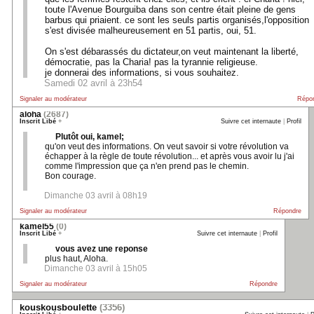
toute l'Avenue Bourguiba dans son centre était pleine de gens
barbus qui priaient. ce sont les seuls partis organisés,l'opposition
s'est divisée malheureusement en 51 partis, oui, 51.
On s'est débarassés du dictateur,on veut maintenant la liberté,
démocratie, pas la Charia! pas la tyrannie religieuse.
je donnerai des informations, si vous souhaitez.
Samedi 02 avril à 23h54
Signaler au modérateur
Répo
aloha
(2687)
Inscrit Libé
+
Suivre cet internaute
|
Profil
Plutôt oui, kamel;
qu'on veut des informations. On veut savoir si votre révolution va
échapper à la règle de toute révolution... et après vous avoir lu j'ai
comme l'impression que ça n'en prend pas le chemin.
Bon courage.
Dimanche 03 avril à 08h19
Signaler au modérateur
Répondre
kamel55
(0)
Inscrit Libé
+
Suivre cet internaute
|
Profil
vous avez une reponse
plus haut, Aloha.
Dimanche 03 avril à 15h05
Signaler au modérateur
Répondre
kouskousboulette
(3356)