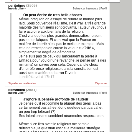
peritotime
(2505)
Inscrit Libé
+
Suivre cet internaute
|
Profil
On peut écrire de tres belle choses
Même lorsqu'on on essaye de rendre le monde plus
laid. Sous couvert de réalisme, c'est vrai la très grande
majorité des tunisiens sont croyants, l’auteur veut nous
faire accroire aux bienfaits de la religion.
C'est vrai que les plus grandes démocraties ne sont
pas toutes laïques. Et c’est vrai que la France en
matière de liberté n’est pas le meilleur exemple. Mais
cela ne remet pas en cause la valeur « laîcité »,
simplement le degré de démocratie.
Je ne suis pas de ceux qui lanceraient la pierre à
Enhada pour vouloir une revanche, je pense qu'ils (les
militants) on payés pour cela. Cependant le choix
d'une référence religieuse dans la constitution est
aussi une manière de barrer l'avenir.
Lundi 04 avril à 17h17
Signaler au modérateur
Répondre
clownbleu
(2681)
Inscrit Libé
+
Suivre cet internaute
|
Profil
J'ignore la pensée profonde de l'auteur
Je pense qu'il est comme la plupart des gens là bas:
certainement pas athée, donc quelque part partial et
un peu trop tolérant (?).
Ses intentions me semblent néanmoins respectables.
Même si ce lien avec le religieux me semble
détestable, la question est de la meilleure stratégie