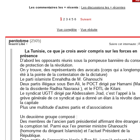
Ré
Les commentaires les + récents
|
Les discussions les + récentes
1
2
3
4
5
6
Suivant
Vue complète
–
Vue réduite
peritotime
(2505)
Inscrit Libé
+
Suivre cet internaute
|
P
La Tunisie, ce que je crois avoir compris sur les forces en
présence
D’abord les opposants réunis sous la pompeuse bannière du conse
de protection de la révolution.
On y trouve, des représentants des avocats (corps qui a longtem
été à la pointe de la contestation de la dictature)
Le parti islamiste Ennahdha de M. Ghanouchi
Deux partis illégaux sous Ben Ali, le POCT dirigé par Hamami (Ma
de la dissidente Radhia Nasraoui ), et le FDTL de Kilani.
Le syndicat UGTT dirigé par Abdessalem Jrad, c’est l’appel à la
grève générale de ce syndicat qui a donné un élan à la révolte da
la capitale
Plus une multitude d’autres partis et d’associations
Un deuxième groupe composé :
Des membres de l’ancien parti présidentiel affirmant être étranger 
la corruption tel. Parmi eux l’ex premier ministre Ghanouchi
(homonyme du dirigeant Islamiste) et l’actuel Président de la
République.