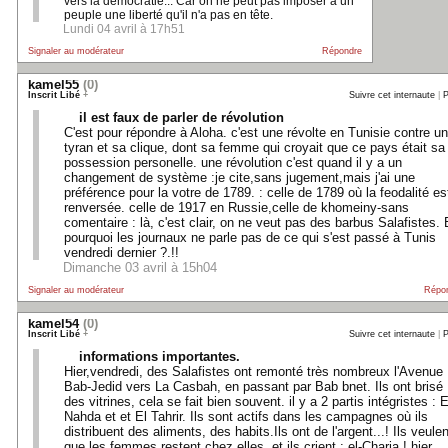
vers la démocratie... Car on ne peut pas imposer à un
peuple une liberté qu'il n'a pas en tête.
Lundi 04 avril à 17h51
Signaler au modérateur
Répondre
kamel55
(0)
Inscrit Libé
+
Suivre cet internaute
|
P
il est faux de parler de révolution
C'est pour répondre à Aloha. c'est une révolte en Tunisie contre un
tyran et sa clique, dont sa femme qui croyait que ce pays était sa
possession personelle. une révolution c'est quand il y a un
changement de système :je cite,sans jugement,mais j'ai une
préférence pour la votre de 1789. : celle de 1789 où la feodalité es
renversée. celle de 1917 en Russie,celle de khomeiny-sans
comentaire : là, c'est clair, on ne veut pas des barbus Salafistes. 
pourquoi les journaux ne parle pas de ce qui s'est passé à Tunis
vendredi dernier ?.!!
Dimanche 03 avril à 15h04
Signaler au modérateur
Répo
kamel54
(0)
Inscrit Libé
+
Suivre cet internaute
|
P
informations importantes.
Hier,vendredi, des Salafistes ont remonté très nombreux l'Avenue
Bab-Jedid vers La Casbah, en passant par Bab bnet. Ils ont brisé
des vitrines, cela se fait bien souvent. il y a 2 partis intégristes : E
Nahda et et El Tahrir. Ils sont actifs dans les campagnes où ils
distribuent des aliments, des habits.Ils ont de l'argent...! Ils veulen
que les femmes restent chez elles, et ils crient : el-Charia ! hier,