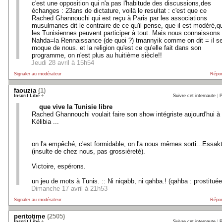
c'est une opposition qui n'a pas l'habitude des discussions,des
échanges : 23ans de dictature, voilà le resultat : c'est que ce
Rached Ghannouchi qui est reçu à Paris par les associations
musulmanes dit le contraire de ce qu'il pense, que il est modéré,q
les Tunisiennes peuvent participer à tout. Mais nous connaissons
Nahda=la Rennaissance (de quoi ?) tmannyik comme on dit = il s
moque de nous. et la religion qu'est ce qu'elle fait dans son
programme, on n'est plus au huitième siècle!!
Jeudi 28 avril à 15h54
Signaler au modérateur
Répo
faouzia
(1)
Inscrit Libé
+
Suivre cet internaute
|
P
que vive la Tunisie libre
Rached Ghannouchi voulait faire son show intégriste aujourd'hui à
Kélibia ...
on l'a empêché, c'est formidable, on l'a nous mêmes sorti...Essakt
(insulte de chez nous, pas grossièreté).
Victoire, espérons.
un jeu de mots à Tunis. :: Ni niqabb, ni qahba.! (qahba : prostituée
Dimanche 17 avril à 21h53
Signaler au modérateur
Répo
peritotime
(2505)
Inscrit Libé
+
Suivre cet internaute
|
P