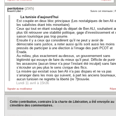
peritotime
(2505)
Inscrit Libé
+
Suivre cet internaute
|
P
La tunisie d'aujourd'hui
Est coupée en deux bloc principaux (Les nostalgiques de ben Ali e
les salafistes étant très minoritaire).
Ceux qui tout en étant soulagé du départ de Ben ALI, souhaitent a
plus tôt retrouver une stabilité politique, gage d’investissement et 
saison touristique pas trop pourrie.
Ensuite il y a ceux qui considèrent qu’il ne peut y avoir de
démocratie sans justice, a noter aussi qu’ils sont aussi les moins
pressés de participer à une élection à l’image des parti PCOT et
Enada.
Au milieu, plus exactement au-dessus, un gouvernement sans
légitimité qui essaye de faire du mieux qu’il peut. Difficile de punir
les assassins (aucun tireur n’a pour l’instant été inculpé) sans fair
s’écrouler un peu plus le sens civique des flics.
La misère qui existait sous ben Ali n’a pas disparu et ne va pas
s’arranger dans les mois qui suivent, à part les anciens bourreaux
aucun tunisien ne regrette la liberté (re ?)trouvée.
Lundi 11 avril à 15h36
Signaler au modérateur
Répo
ahmedd
(1)
Inscrit Libé
+
Suivre cet internaute
|
P
Cette contribution, contraire à la charte de
Libération,
a été envoyée au
cimetière des commentaires.
J'ai des questions aussi et des informations
Jeudi 07 avril à 11h29
Signaler au modérateur