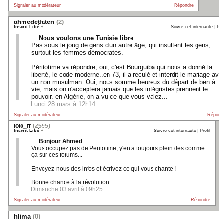
Signaler au modérateur
Répondre
ahmedetfaten
(2)
Inscrit Libé
+
Suivre cet internaute
|
P
Nous voulons une Tunisie libre
Pas sous le joug de gens d'un autre âge, qui insultent les gens,
surtout les femmes démocrates.
Péritotime va répondre, oui, c'est Bourguiba qui nous a donné la
liberté, le code moderne..en 73, il a reculé et interdit le mariage a
un non musulman..Oui, nous somme heureux du départ de ben à
vie, mais on n'acceptera jamais que les intégristes prennent le
pouvoir. en Algérie, on a vu ce que vous valez...
Lundi 28 mars à 12h14
Signaler au modérateur
Répo
lolo_fr
(2595)
Inscrit Libé
+
Suivre cet internaute
|
Profil
Bonjour Ahmed
Vous occupez pas de Peritotime, y'en a toujours plein des comme
ça sur ces forums...
Envoyez-nous des infos et écrivez ce qui vous chante !
Bonne chance à la révolution...
Dimanche 03 avril à 09h25
Signaler au modérateur
Répondre
hlima
(0)