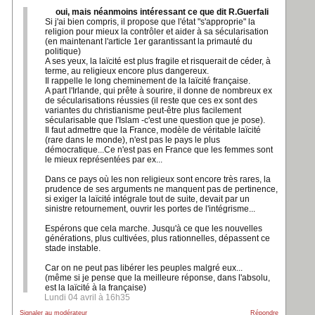
oui, mais néanmoins intéressant ce que dit R.Guerfali
Si j'ai bien compris, il propose que l'état "s'approprie" la
religion pour mieux la contrôler et aider à sa sécularisation
(en maintenant l'article 1er garantissant la primauté du
politique)
A ses yeux, la laïcité est plus fragile et risquerait de céder, à
terme, au religieux encore plus dangereux.
Il rappelle le long cheminement de la laïcité française.
A part l'Irlande, qui prête à sourire, il donne de nombreux ex
de sécularisations réussies (il reste que ces ex sont des
variantes du christianisme peut-être plus facilement
sécularisable que l'Islam -c'est une question que je pose).
Il faut admettre que la France, modèle de véritable laïcité
(rare dans le monde), n'est pas le pays le plus
démocratique...Ce n'est pas en France que les femmes sont
le mieux représentées par ex...
Dans ce pays où les non religieux sont encore très rares, la
prudence de ses arguments ne manquent pas de pertinence,
si exiger la laïcité intégrale tout de suite, devait par un
sinistre retournement, ouvrir les portes de l'intégrisme...
Espérons que cela marche. Jusqu'à ce que les nouvelles
générations, plus cultivées, plus rationnelles, dépassent ce
stade instable.
Car on ne peut pas libérer les peuples malgré eux...
(même si je pense que la meilleure réponse, dans l'absolu,
est la laïcité à la française)
Lundi 04 avril à 16h35
Signaler au modérateur
Répondre