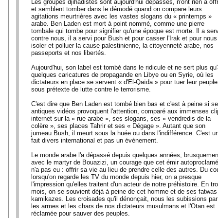
Les groupes djihadistes sont aujourd'hui dépassés, n'ont rien à offr
et semblent tomber dans le démodé quand on compare leurs
agitations meurtrières avec les vastes slogans du « printemps »
arabe. Ben Laden est mort à point nommé, comme une pierre
tombale qui tombe pour signifier qu'une époque est morte. Il a serv
contre nous, il a servi pour Bush et pour casser l'Irak et pour nous
isoler et polluer la cause palestinienne, la citoyenneté arabe, nos
passeports et nos libertés.
Aujourd'hui, son label est tombé dans le ridicule et ne sert plus qu
quelques caricatures de propagande en Libye ou en Syrie, où les
dictateurs en place se servent « d'El-Qaïda » pour tuer leur peuple
sous prétexte de lutte contre le terrorisme.
C'est dire que Ben Laden est tombé bien bas et c'est à peine si s
antiques vidéos provoquent l'attention, comparé aux immenses cli
internet sur la « rue arabe », ses slogans, ses « vendredis de la
colère », ses places Tahrir et ses « Dégage ». Autant que son
jumeau Bush, il meurt sous la huée ou dans l'indifférence. C'est u
fait divers international et pas un évènement.
Le monde arabe l'a dépassé depuis quelques années, brusquemen
avec le martyr de Bouazizi, un courage que cet émir autoproclam
n'a pas eu : offrir sa vie au lieu de prendre celle des autres. Du co
lorsqu'on regarde les TV du monde depuis hier, on a presque
l'impression qu'elles traitent d'un acteur de notre préhistoire. En tro
mois, on se souvient déjà à peine de cet homme et de ses fatwas
kamikazes. Les croisades qu'il dénonçait, nous les subissions par
les armes et les chars de nos dictateurs musulmans et l'Otan est
réclamée pour sauver des peuples.