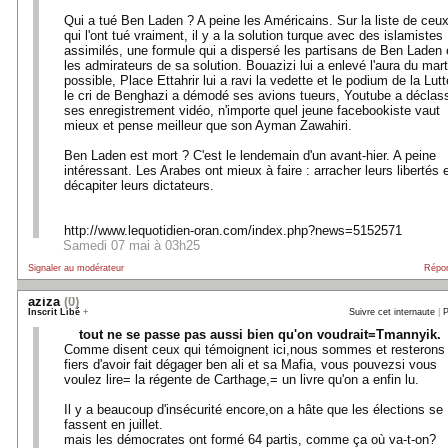
Qui a tué Ben Laden ? A peine les Américains. Sur la liste de ceu
qui l'ont tué vraiment, il y a la solution turque avec des islamistes
assimilés, une formule qui a dispersé les partisans de Ben Laden 
les admirateurs de sa solution. Bouazizi lui a enlevé l'aura du mart
possible, Place Ettahrir lui a ravi la vedette et le podium de la Lutt
le cri de Benghazi a démodé ses avions tueurs, Youtube a déclas
ses enregistrement vidéo, n'importe quel jeune facebookiste vaut
mieux et pense meilleur que son Ayman Zawahiri.
Ben Laden est mort ? C'est le lendemain d'un avant-hier. A peine
intéressant. Les Arabes ont mieux à faire : arracher leurs libertés 
décapiter leurs dictateurs.
http://www.lequotidien-oran.com/index.php?news=5152571
Samedi 07 mai à 03h25
Signaler au modérateur
Répo
aziza
(0)
Inscrit Libé
+
Suivre cet internaute
|
P
tout ne se passe pas aussi bien qu'on voudrait=Tmannyik.
Comme disent ceux qui témoignent ici,nous sommes et resterons
fiers d'avoir fait dégager ben ali et sa Mafia, vous pouvezsi vous
voulez lire= la régente de Carthage,= un livre qu'on a enfin lu.
Il y a beaucoup d'insécurité encore,on a hâte que les élections se
fassent en juillet.
mais les démocrates ont formé 64 partis, comme ça où va-t-on?