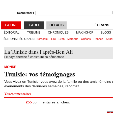
Rechercher :
LA UNE
LABO
DÉBATS
ÉCRANS
ÉDITORIAL
TRIBUNE
CHRONIQUES
MAKING-OF
BLOGS
ÉDITIONS RÉGIONALES
Bordeaux
Lille
Lyon
Marseille
Orléans
Rennes
Stras
La Tunisie dans l'après-Ben Ali
Le pays cherche à construire sa démocratie.
MONDE
Tunisie: vos témoignages
Vous vivez en Tunisie, vous avez de la famille ou des amis témoins 
événements des dernières semaines, racontez.
Vos commentaires
255
commentaires affichés.