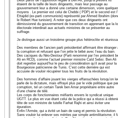
Deux partis de l’opposition légale à Ben Ali, jusqu’à présent ils
étaient de la taille de leurs dirigeants, mais leur passage au
gouvernement leur a donné une certaine dimension, voire quelque
moyens . Le premier est celui de Chebbi ( PDP) et le second est l’
Ettajdid (ex-parti communiste) représenté par Ahmed Ibrahim (don
le Robert Hue tunisien). A noter que ces deux dirigeants ont
démissionné du gouvernement de transition en apprenant que la lo
électorale interdirait aux actuels ministres de se présenter au
suffrage.
Je distingue aussi un troisième groupe plus hétéroclite et réunissa
:
Des membres de l’ancien parti présidentiel affirmant être étranger 
la corruption et refusant que l’on jette le bébé avec l’eau du bain.
Des caciques du Néo-Destour (Parti renommé par l’ex président b
Ali en RCD), comme l’actuel premier ministre Caîd Sebsi. Ben Ali
doit regretter aujourd’hui le peu de considération qu’il avait pour la
Bourgeoisie patricienne de Tunis. C’est cette dernière qui est
accusée de vouloir récupérer tous les fruits de la révolution.
Des hommes d’affaire jouant les vierges effarouchées lorsqu’on le
parle de la dictature, mais effrayé plus par le vide politique que par
corruption, tel un certain Tarek ben Amar propriétaire entre autre
d’une chaine de télé.
Les corps de fonctionnaires méfiants envers le syndicat unique
UGTT. Le plus en vue étant celui de la police qui a réussi à obtenir
tête de son ministre de tutelle Farhat Rajhi et ainsi éviter une
épuration.
Enfin l’Armée, qui a évité un bain de sang et permis la révolution.
Sans vouloir lui enlever ses mérites par simple antimilitarisme, il f