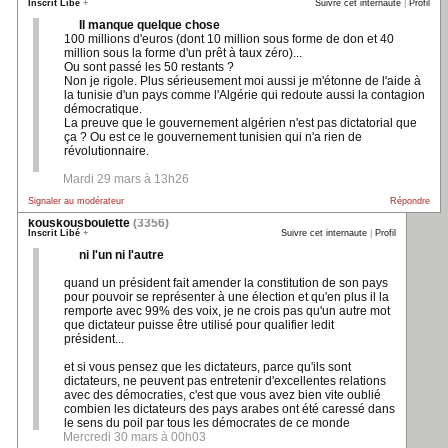
Inscrit Libé
+
Suivre cet internaute
|
Profil
Il manque quelque chose
100 millions d'euros (dont 10 million sous forme de don et 40
million sous la forme d'un prêt à taux zéro)...
Ou sont passé les 50 restants ?
Non je rigole. Plus sérieusement moi aussi je m'étonne de l'aide à
la tunisie d'un pays comme l'Algérie qui redoute aussi la contagion
démocratique.
La preuve que le gouvernement algérien n'est pas dictatorial que
ça ? Ou est ce le gouvernement tunisien qui n'a rien de
révolutionnaire.
Mardi 29 mars à 13h26
Signaler au modérateur
Répondre
kouskousboulette
(3356)
Inscrit Libé
+
Suivre cet internaute
|
Profil
ni l'un ni l'autre
quand un président fait amender la constitution de son pays
pour pouvoir se représenter à une élection et qu'en plus il la
remporte avec 99% des voix, je ne crois pas qu'un autre mot
que dictateur puisse être utilisé pour qualifier ledit
président...
et si vous pensez que les dictateurs, parce qu'ils sont
dictateurs, ne peuvent pas entretenir d'excellentes relations
avec des démocraties, c'est que vous avez bien vite oublié
combien les dictateurs des pays arabes ont été caressé dans
le sens du poil par tous les démocrates de ce monde
Mercredi 30 mars à 00h03