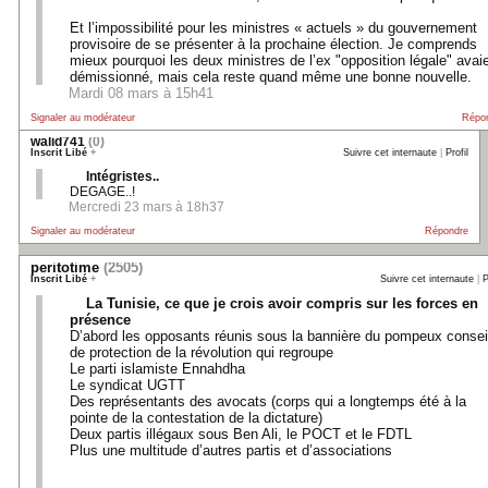
Et l’impossibilité pour les ministres « actuels » du gouvernement
provisoire de se présenter à la prochaine élection. Je comprends
mieux pourquoi les deux ministres de l’ex "opposition légale" avai
démissionné, mais cela reste quand même une bonne nouvelle.
Mardi 08 mars à 15h41
Signaler au modérateur
Répo
walid741
(0)
Inscrit Libé
+
Suivre cet internaute
|
Profil
Intégristes..
DEGAGE..!
Mercredi 23 mars à 18h37
Signaler au modérateur
Répondre
peritotime
(2505)
Inscrit Libé
+
Suivre cet internaute
|
P
La Tunisie, ce que je crois avoir compris sur les forces en
présence
D’abord les opposants réunis sous la bannière du pompeux consei
de protection de la révolution qui regroupe
Le parti islamiste Ennahdha
Le syndicat UGTT
Des représentants des avocats (corps qui a longtemps été à la
pointe de la contestation de la dictature)
Deux partis illégaux sous Ben Ali, le POCT et le FDTL
Plus une multitude d’autres partis et d’associations