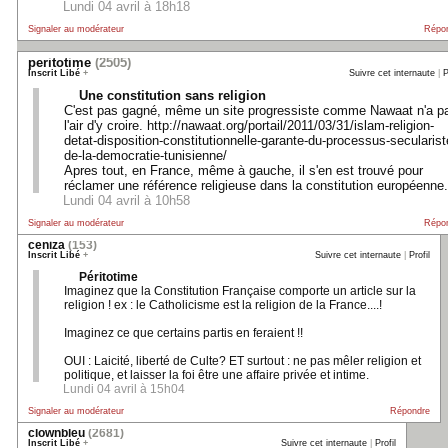
Lundi 04 avril à 18h18
Signaler au modérateur
Répo
peritotime
(2505)
Inscrit Libé
+
Suivre cet internaute
|
P
Une constitution sans religion
C'est pas gagné, même un site progressiste comme Nawaat n'a p
l'air d'y croire. http://nawaat.org/portail/2011/03/31/islam-religion-
detat-disposition-constitutionnelle-garante-du-processus-secularist
de-la-democratie-tunisienne/
Apres tout, en France, même à gauche, il s'en est trouvé pour
réclamer une référence religieuse dans la constitution européenne.
Lundi 04 avril à 10h58
Signaler au modérateur
Répo
ceniza
(153)
Inscrit Libé
+
Suivre cet internaute
|
Profil
Péritotime
Imaginez que la Constitution Française comporte un article sur la
religion ! ex : le Catholicisme est la religion de la France....!
Imaginez ce que certains partis en feraient !!
OUI : Laicité, liberté de Culte? ET surtout : ne pas mêler religion et
politique, et laisser la foi être une affaire privée et intime.
Lundi 04 avril à 15h04
Signaler au modérateur
Répondre
clownbleu
(2681)
Inscrit Libé
+
Suivre cet internaute
|
Profil