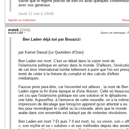
savoir que le régime policier de Ben Ali avait quelques contentieux
avec ses généraux.
Jeudi 12 mai à 14h46
Signaler au modérateur
Répo
malek
(1552)
Inscrit Libé
+
Suivre cet internaute
|
P
Ben Laden déjà tué par Bouazizi
par Kamel Daoud (Le Quotidien d'Oran)
Ben Laden est mort. C'est un détail dans la vaste mort de
l'islamisme politique en armes dans le monde. D'ailleurs, l'exécuti
de cet émir international tombe tellement à point que l'on est pres
tenté de céder à la théorie du complot et des calculs d'effets
médiatiques.
Fausse piste peut-être, car l'essentiel est ailleurs : la mort de Ben
Laden signe la fin d'une époque et d'une illusion. Celle où beauco
ont cru que l'islamisme politique est une solution et le djihadisme
une lutte. Aujourd'hui, à l'annonce de cette nouvelle, on a la même
impression de décalage que lorsqu'on apprend qu'un attentat a eu
lieu pour revendiquer le califat ou la croisade, alors que le monde
arabe dans son ensemble est balayé par de violentes révolutions.
Ben Laden est mort ? Et puis ? Il est mort, lui, sa vision, son « off
», son mythe et sa « solution » et ses méthodes depuis des anné