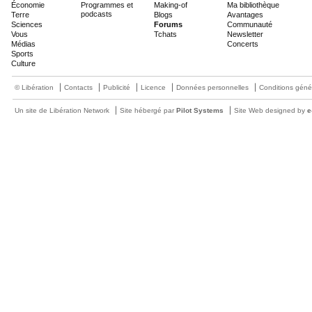
Économie
Programmes et
Making-of
Ma bibliothèque
podcasts
Terre
Blogs
Avantages
Sciences
Forums
Communauté
Vous
Tchats
Newsletter
Médias
Concerts
Sports
Culture
© Libération
Contacts
Publicité
Licence
Données personnelles
Conditions géné
Un site de Libération Network
Site hébergé par
Pilot Systems
Site Web designed by
e