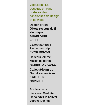
yoox.com - La
boutique en ligne
préférée des
passionnés de Design
et de Mode
Design green:
Objets revêtus de fil
électrique
ARABESCHI DI
LATTE
Cadeau/Enfant :
Sweat avec zip
EVISU BONSAI
Cadeau/Femme :
Maillot de corps
ROBERTO CAVALLI
Cadeau/Homme :
Grand sac en tissu
KATHARINE
HAMNETT
Profitez de la
Livraison Gratuite.
Découvrez le nouvel
espace Design.