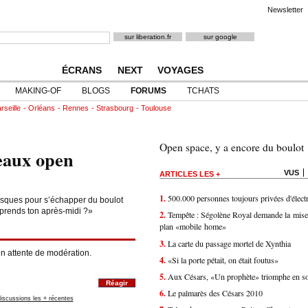
Newsletter
ÉCRANS
NEXT
VOYAGES
MAKING-OF
BLOGS
FORUMS
TCHATS
rseille
Orléans
Rennes
Strasbourg
Toulouse
Open space, y a encore du boulot
eaux open
VUS
ARTICLES LES +
1.
500.000 personnes toujours privées d'électr
esques pour s’échapper du boulot
 prends ton après-midi ?»
2.
Tempête : Ségolène Royal demande la mise
plan «mobile home»
3.
La carte du passage mortel de Xynthia
n attente de modération.
4.
«Si la porte pétait, on était foutus»
5.
Aux Césars, «Un prophète» triomphe en s
Réagir
6.
Le palmarès des Césars 2010
iscussions les + récentes