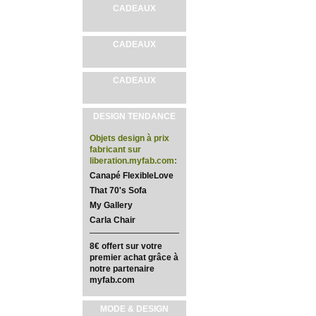
CADEAUX
CADEAUX
CADEAUX
DESIGN TENDANCE
Objets design à prix
fabricant sur
liberation.myfab.com:
Canapé FlexibleLove
That 70's Sofa
My Gallery
Carla Chair
8€ offert sur votre
premier achat grâce à
notre partenaire
myfab.com
MODE & DESIGN