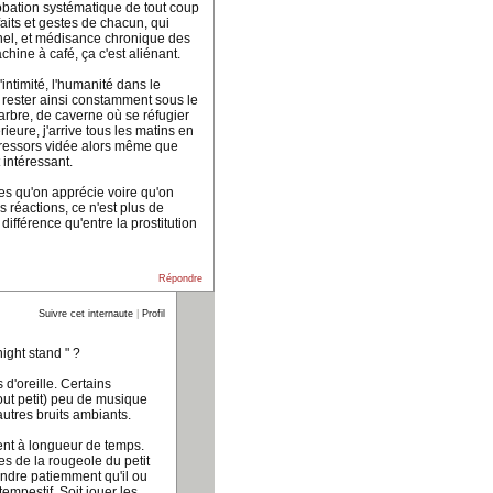
robation systématique de tout coup
aits et gestes de chacun, qui
nel, et médisance chronique des
chine à café, ça c'est aliénant.
intimité, l'humanité dans le
e rester ainsi constamment sous le
arbre, de caverne où se réfugier
rieure, j'arrive tous les matins en
 ressors vidée alors même que
 intéressant.
s qu'on apprécie voire qu'on
s réactions, ce n'est plus de
ifférence qu'entre la prostitution
Répondre
Suivre cet internaute
|
Profil
ight stand " ?
 d'oreille. Certains
out petit) peu de musique
autres bruits ambiants.
ent à longueur de temps.
es de la rougeole du petit
tendre patiemment qu'il ou
empestif. Soit jouer les