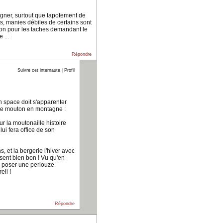
agner, surtout que tapotement de
ns, manies débiles de certains sont
ion pour les taches demandant le
 ...
Répondre
Suivre cet internaute
|
Profil
n space doit s'apparenter
de mouton en montagne :
ur la moutonaille histoire
lui fera office de son
 et la bergerie l'hiver avec
 sent bien bon ! Vu qu'en
r poser une perlouze
eil !
Répondre