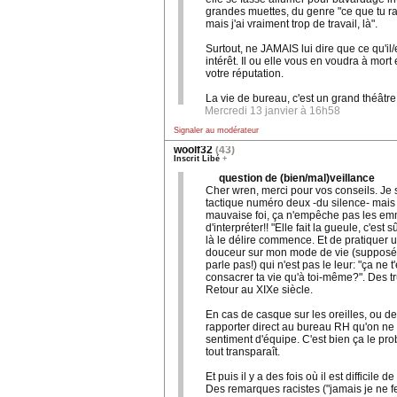
grandes muettes, du genre "ce que tu r
mais j'ai vraiment trop de travail, là".
Surtout, ne JAMAIS lui dire que ce qu'il/
intérêt. Il ou elle vous en voudra à mort 
votre réputation.
La vie de bureau, c'est un grand théâtre.
Mercredi 13 janvier à 16h58
Signaler au modérateur
woolf32
(43)
Inscrit Libé
+
question de (bien/mal)veillance
Cher wren, merci pour vos conseils. Je s
tactique numéro deux -du silence- mais
mauvaise foi, ça n'empêche pas les e
d'interpréter!! "Elle fait la gueule, c'est sû
là le délire commence. Et de pratiquer
douceur sur mon mode de vie (supposé c
parle pas!) qui n'est pas le leur: "ça ne t
consacrer ta vie qu'à toi-même?". Des 
Retour au XIXe siècle.
En cas de casque sur les oreilles, ou d
rapporter direct au bureau RH qu'on ne 
sentiment d'équipe. C'est bien ça le pro
tout transparaît.
Et puis il y a des fois où il est difficile d
Des remarques racistes ("jamais je ne f