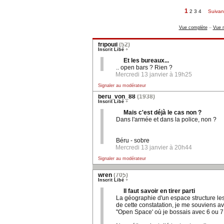
1
2
3
4
Suivan
Vue complète
–
Vue r
fripouil
(52)
Inscrit Libé
+
Et les bureaux...
.. open bars ? Rien ?
Mercredi 13 janvier à 19h25
Signaler au modérateur
beru_von_88
(1938)
Inscrit Libé
+
Mais c'est déjà le cas non ?
Dans l'armée et dans la police, non ?
Béru - sobre
Mercredi 13 janvier à 20h44
Signaler au modérateur
wren
(705)
Inscrit Libé
+
Il faut savoir en tirer parti
La géographie d'un espace structure les
de cette constatation, je me souviens avo
"Open Space' où je bossais avec 6 ou 7