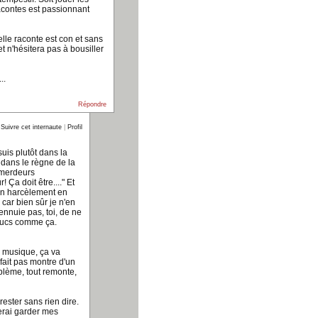
acontes est passionnant
elle raconte est con et sans
et n'hésitera pas à bousiller
..
Répondre
Suivre cet internaute
|
Profil
uis plutôt dans la
 dans le règne de la
mmerdeurs
r! Ça doit être...." Et
 un harcèlement en
ar bien sûr je n'en
'ennuie pas, toi, de ne
trucs comme ça.
e musique, ça va
fait pas montre d'un
blème, tout remonte,
e rester sans rien dire.
erai garder mes