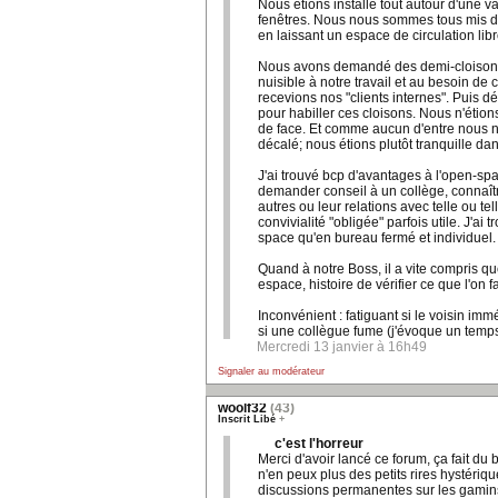
Nous étions installé tout autour d'une v
fenêtres. Nous nous sommes tous mis d
en laissant un espace de circulation libr
Nous avons demandé des demi-cloisons
nuisible à notre travail et au besoin de
recevions nos "clients internes". Puis d
pour habiller ces cloisons. Nous n'étion
de face. Et comme aucun d'entre nous n
décalé; nous étions plutôt tranquille da
J'ai trouvé bcp d'avantages à l'open-spac
demander conseil à un collège, connaîtr
autres ou leur relations avec telle ou te
convivialité "obligée" parfois utile. J'ai
space qu'en bureau fermé et individuel
Quand à notre Boss, il a vite compris que
espace, histoire de vérifier ce que l'on fa
Inconvénient : fatiguant si le voisin im
si une collègue fume (j'évoque un temps
Mercredi 13 janvier à 16h49
Signaler au modérateur
woolf32
(43)
Inscrit Libé
+
c'est l'horreur
Merci d'avoir lancé ce forum, ça fait du
n'en peux plus des petits rires hystéri
discussions permanentes sur les gamins 