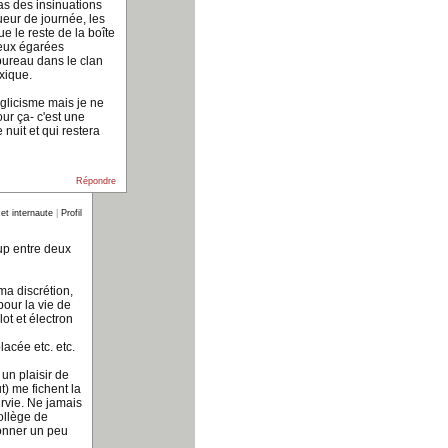
pas des insinuations
gueur de journée, les
ue le reste de la boîte
eux égarées
bureau dans le clan
xique.
nglicisme mais je ne
our ça- c'est une
nuit et qui restera
Répondre
et internaute
|
Profil
oup entre deux
a discrétion,
our la vie de
ot et électron
acée etc. etc.
 un plaisir de
ut) me fichent la
urvie. Ne jamais
ollège de
donner un peu