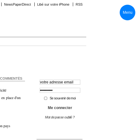
NewsPaperDirect
Libé sur votre iPhone
RSS
Menu
COMMENTÉS
icité
 en place d'un
Se souvenir de moi
Mot de passe oublié ?
on pays