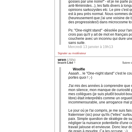
gosses par une noire!" - et je ne parle 
anti-féministes...), les faits divers à lon
opinions sarkozystes etc. Le pire c'est q
est à peu près normal. Nous sommes d
(heureusement que j'ai une voisine de 
des progressistes!) dans microcosme to
Ps: "One-night stand" -désolée pour l'a
crois pas qu'il y ait de mot en français p
coucherie avec un inconnu qui dure une 
sans suite.
Mercredi 13 janvier à 19h13
Signaler au modérateur
wren
(705)
Inscrit Libé
+
Suivre c
Woolfie
Aaaah... le "One-night stand" c'est le c
portes quoi ! ;-)
J'ai mis des années à comprendre que m
mon silence, mon manque de curiosité p
mes collègues (je suis plutôt boulot-boul
libre) était interprétés comme un orgueil
incommensurable, une arrogance mal pl
Le jour où je l'ai compris, je me suis fais
fraterniser (sic) pour qu'ils ("elles" surto
paix. Simple question de stratégie de s
négliger la nuisance potentielle d'une c
travail jalouse et envieuse. Donc leur 
de grain à moudre. Ça les occupe. ;-)