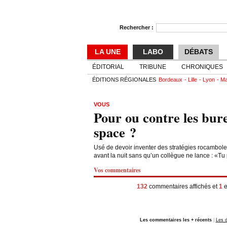
Rechercher :
LA UNE
LABO
DÉBATS
ÉDITORIAL
TRIBUNE
CHRONIQUES
ÉDITIONS RÉGIONALES
Bordeaux
Lille
Lyon
Ma
VOUS
Pour ou contre les bur
space ?
Usé de devoir inventer des stratégies rocambol
avant la nuit sans qu’un collègue ne lance : «Tu
Vos commentaires
132
commentaires affichés et
1
e
Les commentaires les + récents
|
Les d