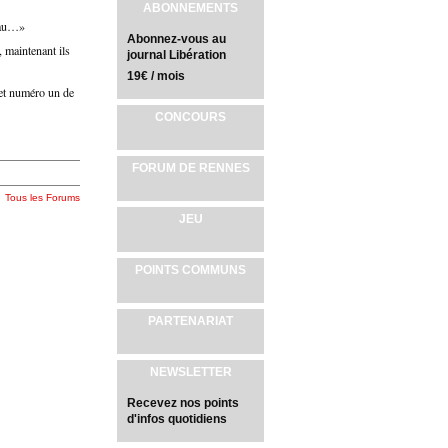
ABONNEMENTS
’eau…»
Abonnez-vous au
, maintenant ils
journal Libération
19€ / mois
 et numéro un de
CONCOURS
FORUM DE RENNES
Tous les Forums
JEU
POINTS COMMUNS
PARTENARIAT
NEWSLETTER
Recevez nos points
d'infos quotidiens