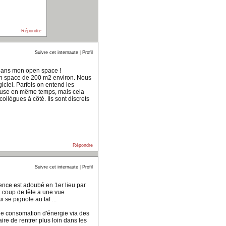
Répondre
Suivre cet internaute
|
Profil
n dans mon open space !
pen space de 200 m2 environ. Nous
ciel. Parfois on entend les
cause en même temps, mais cela
 collègues à côté. Ils sont discrets
Répondre
Suivre cet internaute
|
Profil
dence est adoubé en 1er lieu par
n coup de tête a une vue
 se pignole au taf ...
 de consomation d'énergie via des
ire de rentrer plus loin dans les