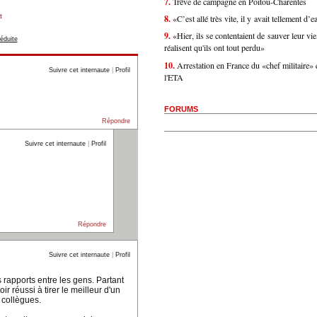
7.
Trêve de campagne en Poitou-Charentes
t
8.
«C’est allé très vite, il y avait tellement d
9.
«Hier, ils se contentaient de sauver leur vie
éduite
réalisent qu'ils ont tout perdu»
10.
Arrestation en France du «chef militaire»
Suivre cet internaute
|
Profil
l'ETA
FORUMS
Répondre
Suivre cet internaute
|
Profil
Répondre
Suivre cet internaute
|
Profil
 rapports entre les gens. Partant
ir réussi à tirer le meilleur d'un
 collègues.