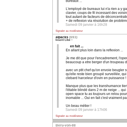
bureaux ...
L'employé de bureaux lui n'a rien a y g
clavier, coups de fil incessant des voisi
tout autant de facteurs de déconcentrat
+ de reflexion via résolution de problème
Samedi 09 janvier à 16h28
Signaler au modérateur
alpacks
(693)
Inscrit Libé
+
en fait ...
En allant plus loin dans la reflexion ...
Je me dit que pour l'encadrement, l'ope
beaucoup a etre berger d'un troupeau 
avec un ptit chef qu'on envoie beugler s
qu'elle reste bien groupé surveillée, qui 
clebard harceleur d'ovin en puissance !
Manque plus que les transhumance tiens,
l'étable blindé dans 2 m de neige ... qui
open space tu as toujours un relou pou
inomable ... Oui en fait c'est vraiment par
Un beau métier !
Samedi 09 janvier à 17h06
Signaler au modérateur
Béru-von-88