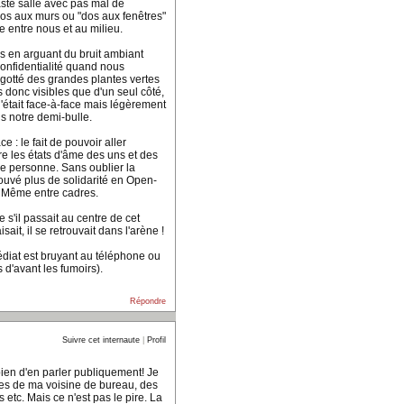
aste salle avec pas mal de
os aux murs ou "dos aux fenêtres"
e entre nous et au milieu.
 en arguant du bruit ambiant
 confidentialité quand nous
égotté des grandes plantes vertes
s donc visibles que d'un seul côté,
'était face-à-face mais légèrement
ns notre demi-bulle.
e : le fait de pouvoir aller
e les états d'âme des uns et des
lle personne. Sans oublier la
 trouvé plus de solidarité en Open-
. Même entre cadres.
 s'il passait au centre de cet
isait, il se retrouvait dans l'arène !
médiat est bruyant au téléphone ou
 d'avant les fumoirs).
Répondre
Suivre cet internaute
|
Profil
 bien d'en parler publiquement! Je
ques de ma voisine de bureau, des
etc. Mais ce n'est pas le pire. La