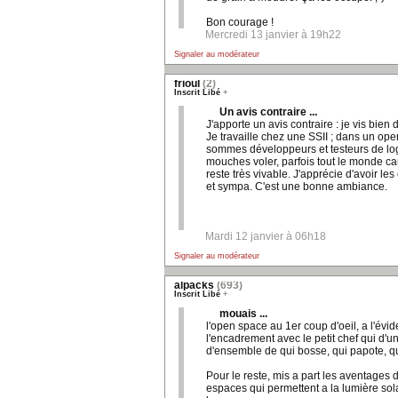
Bon courage !
Mercredi 13 janvier à 19h22
Signaler au modérateur
frioul
(2)
Inscrit Libé
+
Un avis contraire ...
J'apporte un avis contraire : je vis bie
Je travaille chez une SSII ; dans un o
sommes développeurs et testeurs de logi
mouches voler, parfois tout le monde 
reste très vivable. J'apprécie d'avoir les
et sympa. C'est une bonne ambiance.
Mardi 12 janvier à 06h18
Signaler au modérateur
alpacks
(693)
Inscrit Libé
+
mouais ...
l'open space au 1er coup d'oeil, a l'évi
l'encadrement avec le petit chef qui d'u
d'ensemble de qui bosse, qui papote, qui
Pour le reste, mis a part les aventages
espaces qui permettent a la lumière sola