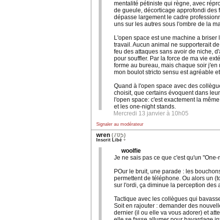
mentalité pétiniste qui règne, avec rép
de gueule, décorticage approfondi des f
dépasse largement le cadre profession
uns sur les autres sous l'ombre de la ma
L'open space est une machine a briser l'
travail. Aucun animal ne supporterait d
feu des attaques sans avoir de niche, d'
pour souffler. Par la force de ma vie exté
forme au bureau, mais chaque soir j'en
mon boulot stricto sensu est agréable et
Quand à l'open space avec des collègue
choisit, que certains évoquent dans leur
l'open space: c'est exactement la même d
et les one-night stands.
Mercredi 13 janvier à 10h05
Signaler au modérateur
wren
(705)
Inscrit Libé
+
woolfie
Je ne sais pas ce que c'est qu'un "One-n
POur le bruit, une parade : les bouchons
permettent de téléphone. Ou alors un (t
sur l'ordi, ça diminue la perception des 
Tactique avec les collègues qui bavass
Soit en rajouter : demander des nouvell
dernier (il ou elle va vous adorer) et at
elle se fasse allumer pour bavardage int