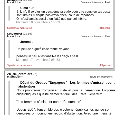
Inscrit Libé
+
Suivre cet internaute
|
Profil
C'est sur
Si tu n'utilise plus un deuxième pseudo pour dire combien tes posts
sont droles tu risque pas d'avoir beaucoup de réponses.
On n'est jamais aussi bien flatté que par soi même.
Mercredi 10 novembre à 16h09
Signaler au modérateur
Répondre
selevertot
(2915)
Inscrit Libé
+
Suivre cet internaute
|
Profil
Jerome..
Un peu de dignité et de tenue..voyons...
penses un peu à tes fans!Ne les déçois pas!
Mercredi 17 novembre à 05h53
Signaler au modérateur
Répondre
ch_de_cremiers
(3)
Inscrit Libé
+
Suivre cet internaute
|
P
Débat du Groupe "Engagées" - Les femmes s'unissent cont
l'abstention
Nous proposons d'organiser un débat pour la thématique "Logique
oligarchiques / qualité démocratique" des États Généraux
"Les femmes s'unissent contre l'abstention"
Depuis 2007, l'ensemble des élections républicaines qui se sont
déroulées ont connu leur record d'abstention. Avec une intensité