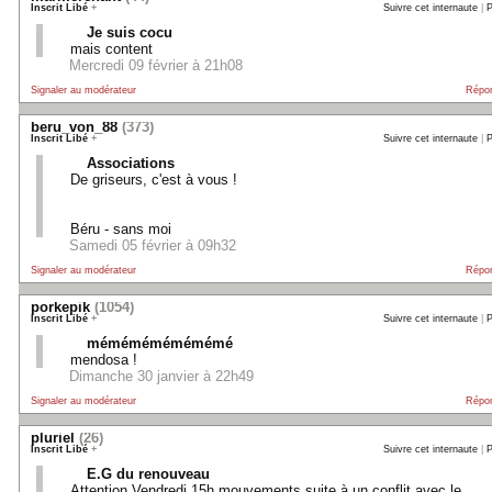
Inscrit Libé
+
Suivre cet internaute
|
P
Je suis cocu
mais content
Mercredi 09 février à 21h08
Signaler au modérateur
Répo
beru_von_88
(373)
Inscrit Libé
+
Suivre cet internaute
|
P
Associations
De griseurs, c'est à vous !
Béru - sans moi
Samedi 05 février à 09h32
Signaler au modérateur
Répo
porkepik
(1054)
Inscrit Libé
+
Suivre cet internaute
|
P
mémémémémémémé
mendosa !
Dimanche 30 janvier à 22h49
Signaler au modérateur
Répo
pluriel
(26)
Inscrit Libé
+
Suivre cet internaute
|
P
E.G du renouveau
Attention Vendredi 15h mouvements suite à un conflit avec le