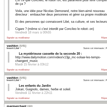
Est ce que Concileo, le robot-.on, est paramétré pour tenir compte
de ça ?
Voila, une idée pour Nicolas Demorand, notre bien-aimé nouveau
directeur : embaucher deux personnes et gérer sa propre modérati
Et des personnes qui connaissent Libé, sa culture, et ses lecteurs
Cigare ? (même si c'est interdit par Concileo le robot-.on)
Vendredi 18 mars à 00h55
Signaler au modérateur
Répo
vashkiri
(646)
Inscrit Libé
+
Suivre cet internaute
|
P
La mystérieuse cassette de la seconde 20 :
http://www.dailymotion.com/video/x13jp_mc-solaar-les-temps-
changent_music
Mardi 15 février à 03h12
Signaler au modérateur
Répo
vashkiri
(646)
Inscrit Libé
+
Suivre cet internaute
|
P
Les enfants du Jardin
Jokari, Guignols, dames, herbe et soleil.
Vendredi 11 février à 22h11
Signaler au modérateur
Répo
marmerchant
(44)