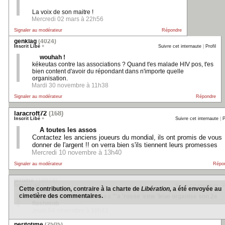
La voix de son maitre !
Mercredi 02 mars à 22h56
Signaler au modérateur
Répondre
genklag
(4024)
Inscrit Libé
+
Suivre cet internaute
|
Profil
wouhah !
kékeutas contre las associations ? Quand t'es malade HIV pos, t'es
bien content d'avoir du répondant dans n'importe quelle
organisation.
Mardi 30 novembre à 11h38
Signaler au modérateur
Répondre
laracroft72
(168)
Inscrit Libé
+
Suivre cet internaute
|
P
A toutes les assos
Contactez les anciens joueurs du mondial, ils ont promis de vous
donner de l'argent !! on verra bien s'ils tiennent leurs promesses
Mercredi 10 novembre à 13h40
Signaler au modérateur
Répo
jerome
(14874)
Inscrit Libé
+
Suivre cet internaute
|
P
Cette contribution, contraire à la charte de
Libération,
a été envoyée au
cimetière des commentaires.
l'amicale des autofellateurs "'a 'rosse 'eine 'leue organise son 2e
flashmob
Jeudi 04 novembre à 16h41
Signaler au modérateur
peritotime
(2505)