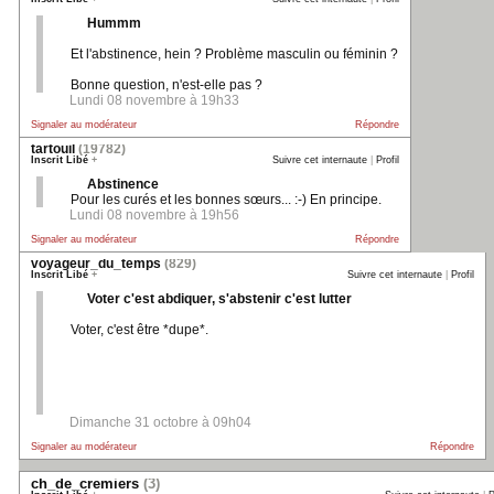
Hummm
Et l'abstinence, hein ? Problème masculin ou féminin ?
Bonne question, n'est-elle pas ?
Lundi 08 novembre à 19h33
Signaler au modérateur
Répondre
tartouil
(19782)
Inscrit Libé
+
Suivre cet internaute
|
Profil
Abstinence
Pour les curés et les bonnes sœurs... :-) En principe.
Lundi 08 novembre à 19h56
Signaler au modérateur
Répondre
voyageur_du_temps
(829)
Inscrit Libé
+
Suivre cet internaute
|
Profil
Voter c'est abdiquer, s'abstenir c'est lutter
Voter, c'est être *dupe*.
Dimanche 31 octobre à 09h04
Signaler au modérateur
Répondre
ch_de_cremiers
(3)