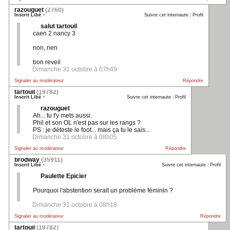
razouguet
(2760)
Inscrit Libé
+
Suivre cet internaute
|
Profil
salut tartouil
caen 2 nancy 3
non, rien
bon reveil
Dimanche 31 octobre à 07h49
Signaler au modérateur
Répondre
tartouil
(19782)
Inscrit Libé
+
Suivre cet internaute
|
Profil
razouguet
Ah... tu t'y mets aussi.
Phil et son OL n'est pas sur les rangs ?
PS : je déteste le foot... mais ça tu le sais...
Dimanche 31 octobre à 08h05
Signaler au modérateur
Répondre
brodway
(35911)
Inscrit Libé
+
Suivre cet internaute
|
Profil
Paulette Epicier
Pourquoi l'abstention serait un problème féminin ?
Dimanche 31 octobre à 08h18
Signaler au modérateur
Répondre
tartouil
(19782)