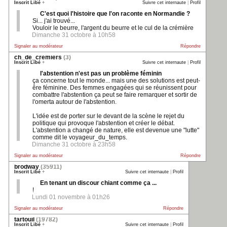
Inscrit Libé
+
Suivre cet internaute
|
Profil
C'est quoi l'histoire que l'on raconte en Normandie ?
Si... j'ai trouvé...
Vouloir le beurre, l'argent du beurre et le cul de la crémière
Dimanche 31 octobre à 10h58
Signaler au modérateur
Répondre
ch_de_cremiers
(3)
Inscrit Libé
+
Suivre cet internaute
|
Profil
l'abstention n'est pas un problème féminin
ça concerne tout le monde... mais une des solutions est peut-
êre féminine. Des femmes engagées qui se réunissent pour
combattre l'abstention ça peut se faire remarquer et sortir de
l'omerta autour de l'abstention.
L'idée est de porter sur le devant de la scène le rejet du
politique qui provoque l'abstention et créer le débat.
L'abstention a changé de nature, elle est devenue une "lutte"
comme dit le voyageur_du_temps.
Dimanche 31 octobre à 23h58
Signaler au modérateur
Répondre
brodway
(35911)
Inscrit Libé
+
Suivre cet internaute
|
Profil
En tenant un discour chiant comme ça ...
!
Lundi 01 novembre à 01h26
Signaler au modérateur
Répondre
tartouil
(19782)
Inscrit Libé
+
Suivre cet internaute
|
Profil