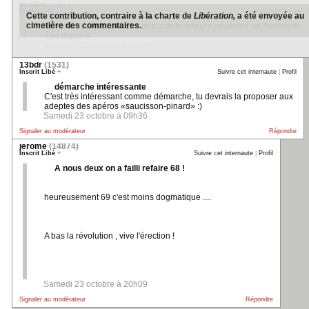
jerome
(14874)
Inscrit Libé
+
Suivre cet internaute
|
P
Cette contribution, contraire à la charte de
Libération,
a été envoyée au
cimetière des commentaires.
l'amicale ménilmontoise des autofellateurs organise un flashmob
éjaculatoire
Vendredi 22 octobre à 10h25
Signaler au modérateur
13bdr
(1531)
Inscrit Libé
+
Suivre cet internaute
|
Profil
démarche intéressante
C'est très intéressant comme démarche, tu devrais la proposer aux
adeptes des apéros «saucisson-pinard» :)
Samedi 23 octobre à 09h36
Signaler au modérateur
Répondre
jerome
(14874)
Inscrit Libé
+
Suivre cet internaute
|
Profil
A nous deux on a failli refaire 68 !
heureusement 69 c'est moins dogmatique ....
A bas la révolution , vive l'érection !
Samedi 23 octobre à 20h09
Signaler au modérateur
Répondre