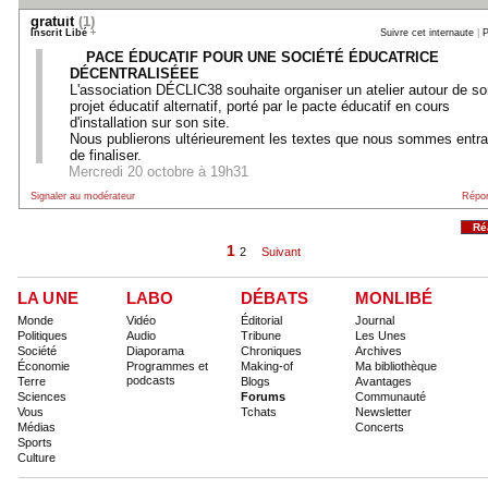
gratuit
(1)
Inscrit Libé
+
Suivre cet internaute
|
P
PACE ÉDUCATIF POUR UNE SOCIÉTÉ ÉDUCATRICE
DÉCENTRALISÉEE
L'association DÉCLIC38 souhaite organiser un atelier autour de s
projet éducatif alternatif, porté par le pacte éducatif en cours
d'installation sur son site.
Nous publierons ultérieurement les textes que nous sommes entra
de finaliser.
Mercredi 20 octobre à 19h31
Signaler au modérateur
Répo
Ré
1
2
Suivant
LA UNE
LABO
DÉBATS
MONLIBÉ
Monde
Vidéo
Éditorial
Journal
Politiques
Audio
Tribune
Les Unes
Société
Diaporama
Chroniques
Archives
Économie
Programmes et
Making-of
Ma bibliothèque
podcasts
Terre
Blogs
Avantages
Sciences
Forums
Communauté
Vous
Tchats
Newsletter
Médias
Concerts
Sports
Culture