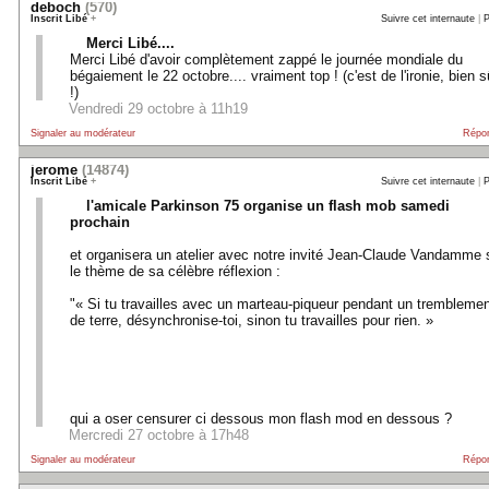
deboch
(570)
Inscrit Libé
+
Suivre cet internaute
|
P
Merci Libé....
Merci Libé d'avoir complètement zappé le journée mondiale du
bégaiement le 22 octobre.... vraiment top ! (c'est de l'ironie, bien s
!)
Vendredi 29 octobre à 11h19
Signaler au modérateur
Répo
jerome
(14874)
Inscrit Libé
+
Suivre cet internaute
|
P
l'amicale Parkinson 75 organise un flash mob samedi
prochain
et organisera un atelier avec notre invité Jean-Claude Vandamme 
le thème de sa célèbre réflexion :
"« Si tu travailles avec un marteau-piqueur pendant un trembleme
de terre, désynchronise-toi, sinon tu travailles pour rien. »
qui a oser censurer ci dessous mon flash mod en dessous ?
Mercredi 27 octobre à 17h48
Signaler au modérateur
Répo