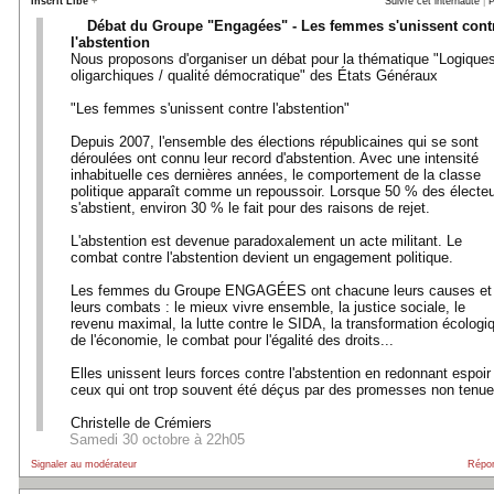
Inscrit Libé
+
Suivre cet internaute
|
P
Débat du Groupe "Engagées" - Les femmes s'unissent cont
l'abstention
Nous proposons d'organiser un débat pour la thématique "Logique
oligarchiques / qualité démocratique" des États Généraux
"Les femmes s'unissent contre l'abstention"
Depuis 2007, l'ensemble des élections républicaines qui se sont
déroulées ont connu leur record d'abstention. Avec une intensité
inhabituelle ces dernières années, le comportement de la classe
politique apparaît comme un repoussoir. Lorsque 50 % des électe
s'abstient, environ 30 % le fait pour des raisons de rejet.
L'abstention est devenue paradoxalement un acte militant. Le
combat contre l'abstention devient un engagement politique.
Les femmes du Groupe ENGAGÉES ont chacune leurs causes et
leurs combats : le mieux vivre ensemble, la justice sociale, le
revenu maximal, la lutte contre le SIDA, la transformation écologi
de l'économie, le combat pour l'égalité des droits...
Elles unissent leurs forces contre l'abstention en redonnant espoir
ceux qui ont trop souvent été déçus par des promesses non tenue
Christelle de Crémiers
Samedi 30 octobre à 22h05
Signaler au modérateur
Répo