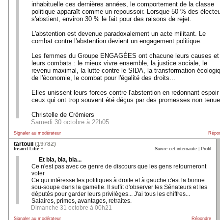
inhabituelle ces dernières années, le comportement de la classe
politique apparaît comme un repoussoir. Lorsque 50 % des électe
s'abstient, environ 30 % le fait pour des raisons de rejet.
L'abstention est devenue paradoxalement un acte militant. Le
combat contre l'abstention devient un engagement politique.
Les femmes du Groupe ENGAGÉES ont chacune leurs causes et
leurs combats : le mieux vivre ensemble, la justice sociale, le
revenu maximal, la lutte contre le SIDA, la transformation écologi
de l'économie, le combat pour l'égalité des droits...
Elles unissent leurs forces contre l'abstention en redonnant espoir
ceux qui ont trop souvent été déçus par des promesses non tenue
Christelle de Crémiers
Samedi 30 octobre à 22h05
Signaler au modérateur
Répo
tartouil
(19782)
Inscrit Libé
+
Suivre cet internaute
|
Profil
Et bla, bla, bla...
Ce n'est pas avec ce genre de discours que les gens retourneront
voter.
Ce qui intéresse les politiques à droite et à gauche c'est la bonne
sou-soupe dans la gamelle. Il suffit d'observer les Sénateurs et les
députés pour garder leurs privilèges... J'ai tous les chiffres...
Salaires, primes, avantages, retraites.
Dimanche 31 octobre à 00h21
Signaler au modérateur
Répondre