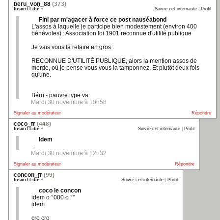
beru_von_88
(373)
Inscrit Libé
+
Suivre cet internaute
|
Profil
Fini par m'agacer à force ce post nauséabond
L'assos à laquelle je participe bien modestement (environ 400
bénévoles) : Association loi 1901 reconnue d'utilité publique
Je vais vous la refaire en gros :
RECONNUE D'UTILITÉ PUBLIQUE, alors la mention assos de
merde, où je pense vous vous la tamponnez. Et plutôt deux fois
qu'une.
Béru - pauvre type va
Mardi 30 novembre à 10h58
Signaler au modérateur
Répondre
coco_fr
(448)
Inscrit Libé
+
Suivre cet internaute
|
Profil
Idem
.
Mardi 30 novembre à 12h32
Signaler au modérateur
Répondre
concon_fr
(99)
Inscrit Libé
+
Suivre cet internaute
|
Profil
coco le concon
idem o °000 o °°
idem
cro cro