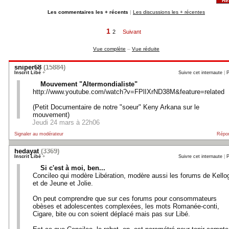
Ré
Les commentaires les + récents
|
Les discussions les + récentes
1
2
Suivant
Vue complète
–
Vue réduite
sniper68
(15884)
Inscrit Libé
+
Suivre cet internaute
|
P
Mouvement "Altermondialiste"
http://www.youtube.com/watch?v=FPlIXrND38M&feature=related
(Petit Documentaire de notre "soeur" Keny Arkana sur le
mouvement)
Jeudi 24 mars à 22h06
Signaler au modérateur
Répo
hedayat
(3369)
Inscrit Libé
+
Suivre cet internaute
|
P
Si c'est à moi, ben...
Concileo qui modère Libération, modère aussi les forums de Kello
et de Jeune et Jolie.
On peut comprendre que sur ces forums pour consommateurs
obèses et adolescentes complexées, les mots Romanée-conti,
Cigare, bite ou con soient déplacé mais pas sur Libé.