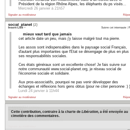
Président de la région Rhône Alpes, les éléphants du ps visés...
Mercredi 26 janvier à 21h57
Signaler au modérateur
Répo
social_planet
(2)
Inscrit Libé
+
Suivre cet internaute
|
P
mieux vaut tard que jamais
cet article date un peu, mais j'y laisse malgré tout ma pierre.
Les assos sont indispensables dans le paysage social Français,
d'autant plus importantes que l'Etat se désengage de plus en plus
ses responsabilités sociales.
Ces états généraux sont un excellente chose! Je fais suivre sur
notre communauté www.social-planet.org, je réseau social de
l'économie sociale et solidaire.
Aux pros-associatifs, pourquoi ne pas venir développer des
échanges et réflexions hors gens obtus (pour ne citer personne :) 
Lundi 24 janvier à 11h44
Signaler au modérateur
Répo
malinois417
(5905)
Inscrit Libé
+
Suivre cet internaute
|
P
Cette contribution, contraire à la charte de
Libération,
a été envoyée au
cimetière des commentaires.
les assos, c'est la plaie!
Mardi 16 novembre à 16h20
Signaler au modérateur