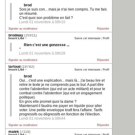
brod
Sois je suis con... mais je n'ai rien compris. Tu me fais
un résumé.
C'est quoi son problème en fait ?
Lundi 01 novembre à 08h10
Signaler au modérateur
Répondre
brodway
(35911)
Inscrit Libé
+
Suivre cet internaute
|
Profil
Rien c'est une gonzesse ...
*
Lundi 01 novembre à 08h28
Signaler au modérateur
Répondre
tartouil
(19782)
Inscrit Libé
+
Suivre cet internaute
|
Profil
brod
Oui... c'est une explication... mais là... j'ai beau lire et
relire le texte je ne comprends pas le but. A part être
contre l'abstention (qui est un acte militant) et pour le
combat contre l'abstention )qui est un engagement
politique).
En gros elle promet quoi la dame ?
Maintenant il faudra me payer en liquide pour aller
voter. Une petite enveloppe kraft fera l'affaire. Tarifs
progressifs ou dégressifs en fonction de l'élection.
Lundi 01 novembre à 08h44
Signaler au modérateur
Répondre
malek
(7118)
Inscrit Libé
+
Suivre cet internaute
|
Profil